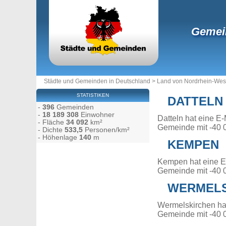
Gemei
Städte und Gemeinden in Deutschland
>
Land von Nordrhein-Wes
STATISTIKEN
DATTELN
-
396
Gemeinden
-
18 189 308
Einwohner
Datteln hat eine E
- Fläche
34 092
km²
Gemeinde mit -40 
- Dichte
533,5
Personen/km²
- Höhenlage
140
m
KEMPEN
Kempen hat eine E
Gemeinde mit -40 
WERMELS
Wermelskirchen ha
Gemeinde mit -40 