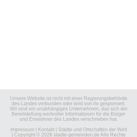
Unsere Website ist nicht mit einer Regierungsbehörde
des Landes verbunden oder wird von ihr gesponsert.
Wir sind ein unabhängiges Unternehmen, das sich der
Bereitstellung wertvoller Informationen für die Bürger
und Einwohner des Landes verschrieben hat.
Impressum
|
Kontakt
|
Städte und Ortschaften der Welt
| Copyright © 2026 stadte-gemeinden.de Alle Rechte