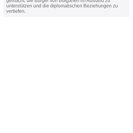
gemacht, die Bürger von Bulgarien im Ausland zu
unterstützen und die diplomatischen Beziehungen zu
vertiefen.