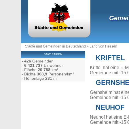
Gemei
Städte und Gemeinden in Deutschland
>
Land von Hessen
STATISTIKEN
KRIFTEL
-
426
Gemeinden
-
6 421 737
Einwohner
Kriftel hat eine E
- Fläche
20 788
km²
Gemeinde mit -15 
- Dichte
308,9
Personen/km²
- Höhenlage
231
m
GERNSHE
Gernsheim hat ein
Gemeinde mit -15 
NEUHOF
Neuhof hat eine E-
Gemeinde mit -15 