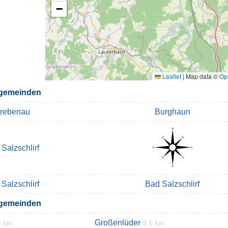
−
Leaflet
|
Map data ©
Op
rgemeinden
rebenau
Burghaun
Salzschlirf
Salzschlirf
Bad Salzschlirf
rgemeinden
Großenlüder
3 km
9.6 km