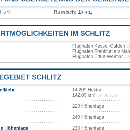
リッツ
Russisch:
Шлитц
RTMÖGLICHKEITEN IM SCHLITZ
Flughafen Kassel-Calden
8
Flughafen Frankfurt am Ma
Flughafen Erfurt-Weimar
10
EGEBIET SCHLITZ
efläche
14 209 Hektar
142,09 km²
(54,86 sq mi)
220 Höhenlage
240 Höhenlage
he Höhenlage
230 Höhenlage