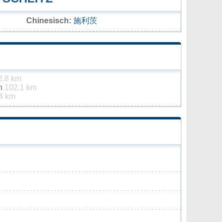
Chinesisch:
施利茨
2.8 km
in
102.1 km
4 km