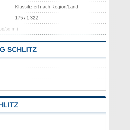
Klassifiziert nach Region/Land
175 / 1 322
op/sq mi)
G SCHLITZ
HLITZ