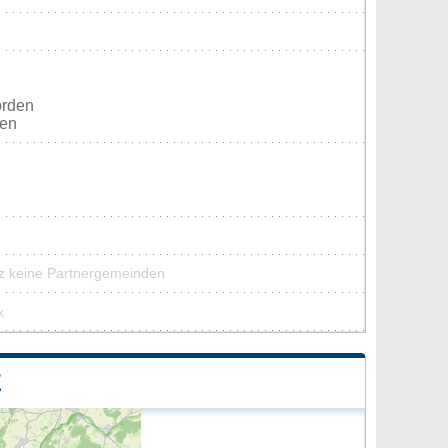
orden
ten
tz keine Partnergemeinden
k
Z