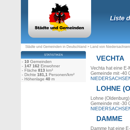
Liste 
Städte und Gemeinden in Deutschland
>
Land von Niedersachsen
STATISTIKEN
VECHTA
-
10
Gemeinden
-
147 162
Einwohner
Vechta hat eine E-
- Fläche
813
km²
Gemeinde mit -40 
- Dichte
181,1
Personen/km²
NIEDERSACHSE
- Höhenlage
40
m
LOHNE (
Lohne (Oldenburg) 
Gemeinde mit -30 
NIEDERSACHSE
DAMME
Damme hat eine E-