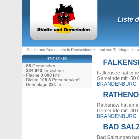
Liste 
Städte und Gemeinden in Deutschland
>
Land von Thüringen
>
La
STATISTIKEN
FALKENS
-
85
Gemeinden
-
324 943
Einwohner
Falkensee hat ein
- Fläche
3 000
km²
Gemeinde mit -50 
- Dichte
108,3
Personen/km²
BRANDENBURG
- Höhenlage
221
m
RATHEN
Rathenow hat eine
Gemeinde mit -30 
BRANDENBURG
BAD SAL
Bad Salzungen hat