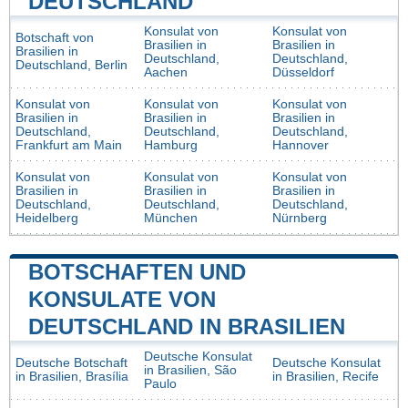
DEUTSCHLAND
Konsulat von
Konsulat von
Botschaft von
Brasilien in
Brasilien in
Brasilien in
Deutschland,
Deutschland,
Deutschland, Berlin
Aachen
Düsseldorf
Konsulat von
Konsulat von
Konsulat von
Brasilien in
Brasilien in
Brasilien in
Deutschland,
Deutschland,
Deutschland,
Frankfurt am Main
Hamburg
Hannover
Konsulat von
Konsulat von
Konsulat von
Brasilien in
Brasilien in
Brasilien in
Deutschland,
Deutschland,
Deutschland,
Heidelberg
München
Nürnberg
BOTSCHAFTEN UND
KONSULATE VON
DEUTSCHLAND IN BRASILIEN
Deutsche Konsulat
Deutsche Botschaft
Deutsche Konsulat
in Brasilien, São
in Brasilien, Brasília
in Brasilien, Recife
Paulo