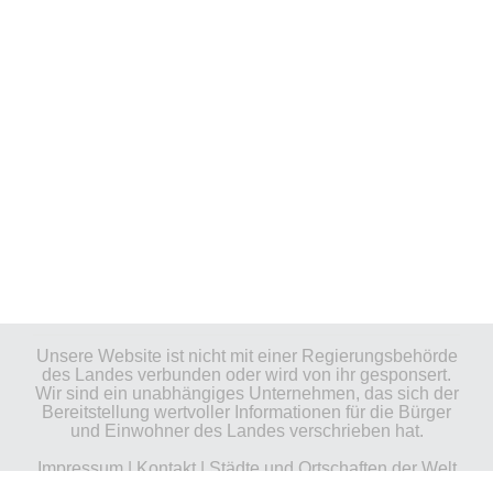
Unsere Website ist nicht mit einer Regierungsbehörde
des Landes verbunden oder wird von ihr gesponsert.
Wir sind ein unabhängiges Unternehmen, das sich der
Bereitstellung wertvoller Informationen für die Bürger
und Einwohner des Landes verschrieben hat.
Impressum
|
Kontakt
|
Städte und Ortschaften der Welt
| Copyright © 2026 stadte-gemeinden.de Alle Rechte