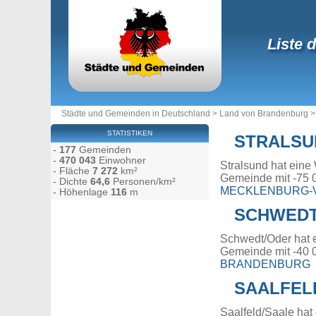
Liste 
Städte und Gemeinden in Deutschland
>
Land von Brandenburg
STATISTIKEN
STRALSU
-
177
Gemeinden
-
470 043
Einwohner
Stralsund hat eine
- Fläche
7 272
km²
Gemeinde mit -75 
- Dichte
64,6
Personen/km²
MECKLENBURG
- Höhenlage
116
m
SCHWEDT
Schwedt/Oder hat 
Gemeinde mit -40 
BRANDENBURG
SAALFEL
Saalfeld/Saale hat