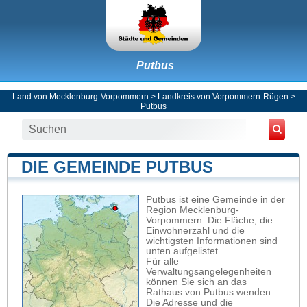
Putbus
Land von Mecklenburg-Vorpommern
>
Landkreis von Vorpommern-Rügen
>
Putbus
DIE GEMEINDE PUTBUS
Putbus ist eine Gemeinde in der
Region Mecklenburg-
Vorpommern. Die Fläche, die
Einwohnerzahl und die
wichtigsten Informationen sind
unten aufgelistet.
Für alle
Verwaltungsangelegenheiten
können Sie sich an das
Rathaus von Putbus wenden.
Die Adresse und die