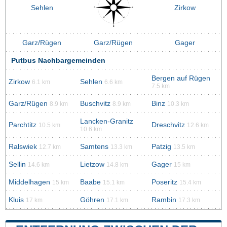
Sehlen
Zirkow
Garz/Rügen
Garz/Rügen
Gager
Putbus Nachbargemeinden
Bergen auf Rügen
Zirkow
Sehlen
6.1 km
6.6 km
7.5 km
Garz/Rügen
Buschvitz
Binz
8.9 km
8.9 km
10.3 km
Lancken-Granitz
Parchtitz
Dreschvitz
10.5 km
12.6 km
10.6 km
Ralswiek
Samtens
Patzig
12.7 km
13.3 km
13.5 km
Sellin
Lietzow
Gager
14.6 km
14.8 km
15 km
Middelhagen
Baabe
Poseritz
15 km
15.1 km
15.4 km
Kluis
Göhren
Rambin
17 km
17.1 km
17.3 km