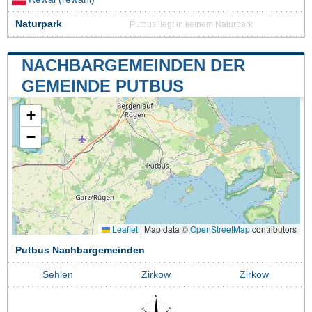
Naturpark
Putbus liegt in keinem Naturpark
NACHBARGEMEINDEN DER
GEMEINDE PUTBUS
+
−
Leaflet
|
Map data ©
OpenStreetMap
contributors
Putbus Nachbargemeinden
Sehlen
Zirkow
Zirkow