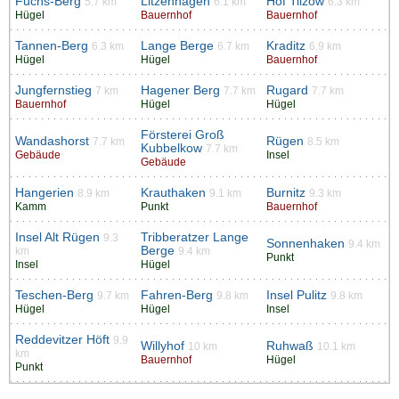
Fuchs-Berg
Litzenhagen
Hof Tilzow
5.7 km
6.1 km
6.3 km
Hügel
Bauernhof
Bauernhof
Tannen-Berg
Lange Berge
Kraditz
6.3 km
6.7 km
6.9 km
Hügel
Hügel
Bauernhof
Jungfernstieg
Hagener Berg
Rugard
7 km
7.7 km
7.7 km
Bauernhof
Hügel
Hügel
Försterei Groß
Wandashorst
Rügen
7.7 km
8.5 km
Kubbelkow
7.7 km
Gebäude
Insel
Gebäude
Hangerien
Krauthaken
Burnitz
8.9 km
9.1 km
9.3 km
Kamm
Punkt
Bauernhof
Insel Alt Rügen
Tribberatzer Lange
9.3
Sonnenhaken
9.4 km
Berge
km
9.4 km
Punkt
Insel
Hügel
Teschen-Berg
Fahren-Berg
Insel Pulitz
9.7 km
9.8 km
9.8 km
Hügel
Hügel
Insel
Reddevitzer Höft
9.9
Willyhof
Ruhwaß
10 km
10.1 km
km
Bauernhof
Hügel
Punkt