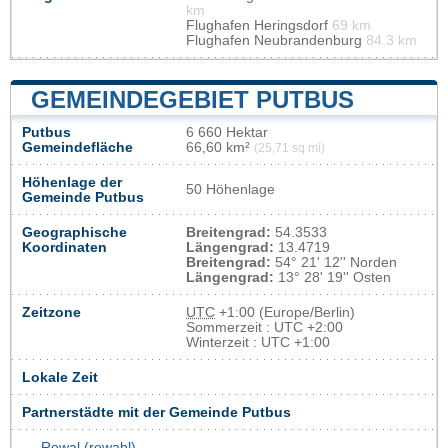
km
Flughafen Heringsdorf
69 km
Flughafen Neubrandenburg
84.3 km
GEMEINDEGEBIET PUTBUS
Putbus
6 660 Hektar
Gemeindefläche
66,60 km²
(25,71 sq mi)
Höhenlage der
50 Höhenlage
Gemeinde Putbus
Geographische
Breitengrad:
54.3533
Koordinaten
Längengrad:
13.4719
Breitengrad:
54° 21' 12'' Norden
Längengrad:
13° 28' 19'' Osten
Zeitzone
UTC
+1:00 (Europe/Berlin)
Sommerzeit : UTC +2:00
Winterzeit : UTC +1:00
Lokale Zeit
Partnerstädte mit der Gemeinde Putbus
Rewal (rewahl)