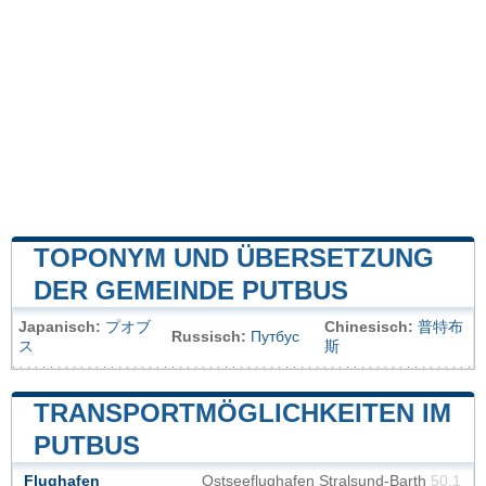
TOPONYM UND ÜBERSETZUNG
DER GEMEINDE PUTBUS
Japanisch:
プオブ
Chinesisch:
普特布
Russisch:
Путбус
ス
斯
TRANSPORTMÖGLICHKEITEN IM
PUTBUS
Flughafen
Ostseeflughafen Stralsund-Barth
50.1