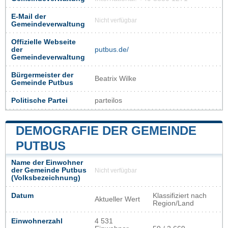
E-Mail der
Nicht verfügbar
Gemeindeverwaltung
Offizielle Webseite
der
putbus.de/
Gemeindeverwaltung
Bürgermeister der
Beatrix Wilke
Gemeinde Putbus
Politische Partei
parteilos
DEMOGRAFIE DER GEMEINDE
PUTBUS
Name der Einwohner
der Gemeinde Putbus
Nicht verfügbar
(Volksbezeichnung)
Datum
Klassifiziert nach
Aktueller Wert
Region/Land
Einwohnerzahl
4 531