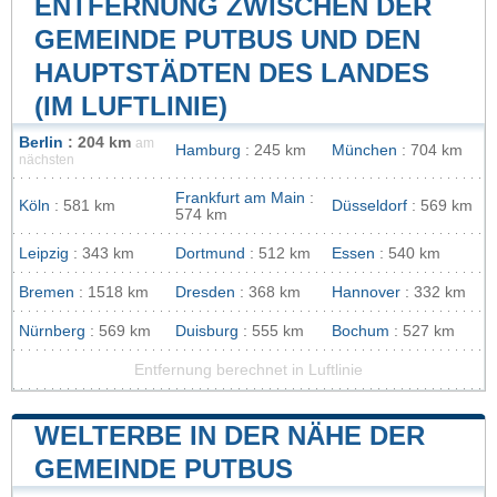
ENTFERNUNG ZWISCHEN DER
GEMEINDE PUTBUS UND DEN
HAUPTSTÄDTEN DES LANDES
(IM LUFTLINIE)
Berlin
: 204 km
am
Hamburg
: 245 km
München
: 704 km
nächsten
Frankfurt am Main
:
Köln
: 581 km
Düsseldorf
: 569 km
574 km
Leipzig
: 343 km
Dortmund
: 512 km
Essen
: 540 km
Bremen
: 1518 km
Dresden
: 368 km
Hannover
: 332 km
Nürnberg
: 569 km
Duisburg
: 555 km
Bochum
: 527 km
Entfernung berechnet in Luftlinie
WELTERBE IN DER NÄHE DER
GEMEINDE PUTBUS