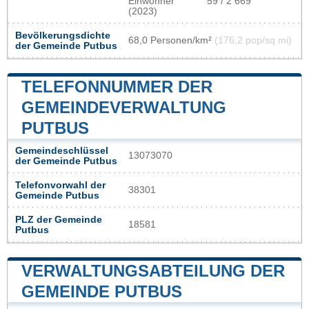
Einwohner
59 / 2 669
(2023)
Bevölkerungsdichte
68,0 Personen/km²
(176,2 pop/sq mi)
der Gemeinde Putbus
TELEFONNUMMER DER
GEMEINDEVERWALTUNG
PUTBUS
Gemeindeschlüssel
13073070
der Gemeinde Putbus
Telefonvorwahl der
38301
Gemeinde Putbus
PLZ der Gemeinde
18581
Putbus
VERWALTUNGSABTEILUNG DER
GEMEINDE PUTBUS