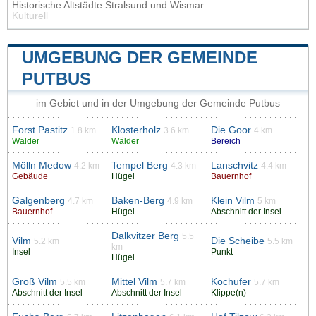
Historische Altstädte Stralsund und Wismar
Kulturell
UMGEBUNG DER GEMEINDE
PUTBUS
im Gebiet und in der Umgebung der Gemeinde Putbus
Forst Pastitz
Klosterholz
Die Goor
1.8 km
3.6 km
4 km
Wälder
Wälder
Bereich
Mölln Medow
Tempel Berg
Lanschvitz
4.2 km
4.3 km
4.4 km
Gebäude
Hügel
Bauernhof
Galgenberg
Baken-Berg
Klein Vilm
4.7 km
4.9 km
5 km
Bauernhof
Hügel
Abschnitt der Insel
Dalkvitzer Berg
5.5
Vilm
Die Scheibe
5.2 km
5.5 km
km
Insel
Punkt
Hügel
Groß Vilm
Mittel Vilm
Kochufer
5.5 km
5.7 km
5.7 km
Abschnitt der Insel
Abschnitt der Insel
Klippe(n)