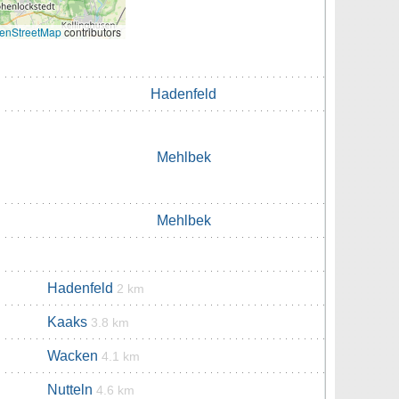
enStreetMap
contributors
Hadenfeld
Mehlbek
Mehlbek
Hadenfeld
2 km
Kaaks
3.8 km
Wacken
4.1 km
Nutteln
4.6 km