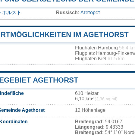
トホルスト
Russisch:
Агеторст
RTMÖGLICHKEITEN IM AGETHORST
Flughafen Hamburg
56.4 k
Flugplatz Hamburg-Finken
Flughafen Kiel
61.5 km
EGEBIET AGETHORST
indefläche
610 Hektar
6,10 km²
(2,36 sq mi)
Gemeinde Agethorst
12 Höhenlage
Koordinaten
Breitengrad:
54.0167
Längengrad:
9.43333
Breitengrad:
54° 1' 0'' Nor