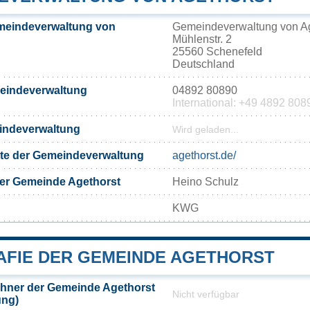
meindeverwaltung von
Gemeindeverwaltung von Ag
Mühlenstr. 2
25560 Schenefeld
Deutschland
meindeverwaltung
04892 80890
International: +49 4892 808
eindeverwaltung
Wird geladen...
eite der Gemeindeverwaltung
agethorst.de/
der Gemeinde Agethorst
Heino Schulz
KWG
FIE DER GEMEINDE AGETHORST
hner der Gemeinde Agethorst
Nicht verfügbar
ung)