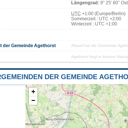
Längengrad:
9° 25' 60'' Os
UTC
+1:00 (Europe/Berlin)
Sommerzeit : UTC +2:00
Winterzeit : UTC +1:00
it der Gemeinde Agethorst
Aktuell hat die Gemeinde Aget
Agethorst liegt in keinem Natur
GEMEINDEN DER GEMEINDE AGETH
+
−