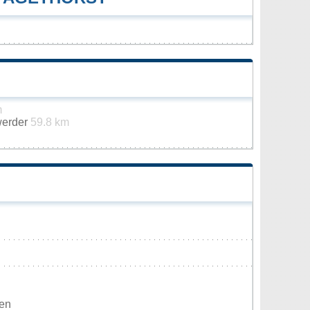
m
werder
59.8 km
den