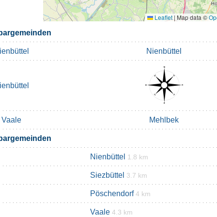
Leaflet
|
Map data ©
Op
bargemeinden
ienbüttel
Nienbüttel
ienbüttel
Vaale
Mehlbek
bargemeinden
Nienbüttel
1.8 km
Siezbüttel
3.7 km
Pöschendorf
4 km
Vaale
4.3 km