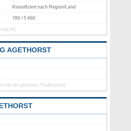
Klassifiziert nach Region/Land
780 / 5 660
p/sq mi)
G AGETHORST
 mit der gleichen Postleitzahl)
GETHORST