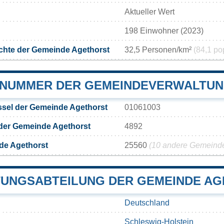
Aktueller Wert
198 Einwohner (2023)
chte der Gemeinde Agethorst
32,5 Personen/km²
(84,1 po
NUMMER DER GEMEINDEVERWALTUN
sel der Gemeinde Agethorst
01061003
der Gemeinde Agethorst
4892
de Agethorst
25560
(10 andere Gemeinden
UNGSABTEILUNG DER GEMEINDE A
Deutschland
Schleswig-Holstein