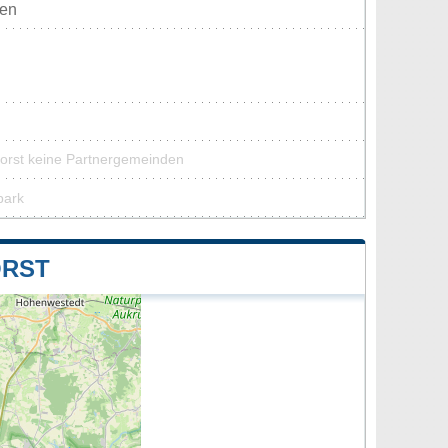
ten
horst keine Partnergemeinden
park
ORST