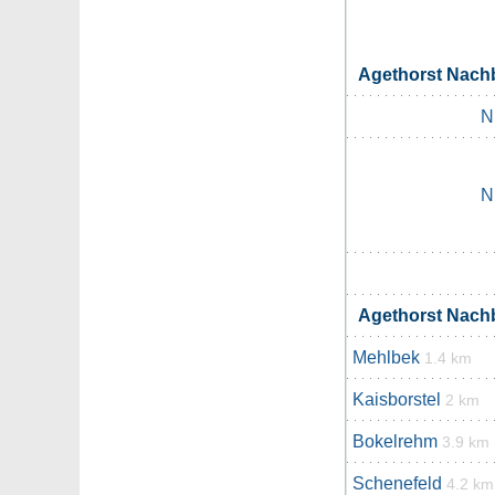
Agethorst Nach
N
N
Agethorst Nach
Mehlbek
1.4 km
Kaisborstel
2 km
Bokelrehm
3.9 km
Schenefeld
4.2 km