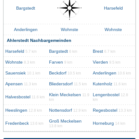
Bargstedt
Harsefeld
Anderlingen
Wohnste
Wohnste
Ahlerstedt Nachbargemeinden
Harsefeld
Bargstedt
Brest
5.7 km
6 km
6.7 km
Wohnste
Farven
Vierden
8.3 km
9 km
9.5 km
Sauensiek
Beckdorf
Anderlingen
10.1 km
10.5 km
10.6 km
Apensen
Bliedersdorf
Kutenholz
11.3 km
11.5 km
11.6 km
Klein Meckelsen
Lengenbostel
11.9
12.8
Halvesbostel
11.6 km
km
km
Heeslingen
Nottensdorf
Regesbostel
12.8 km
12.9 km
13.3 km
Groß Meckelsen
Fredenbeck
Horneburg
13.6 km
14 km
13.8 km