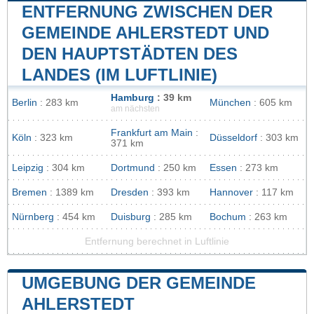
ENTFERNUNG ZWISCHEN DER
GEMEINDE AHLERSTEDT UND
DEN HAUPTSTÄDTEN DES
LANDES (IM LUFTLINIE)
Hamburg
: 39 km
Berlin
: 283 km
München
: 605 km
am nächsten
Frankfurt am Main
:
Köln
: 323 km
Düsseldorf
: 303 km
371 km
Leipzig
: 304 km
Dortmund
: 250 km
Essen
: 273 km
Bremen
: 1389 km
Dresden
: 393 km
Hannover
: 117 km
Nürnberg
: 454 km
Duisburg
: 285 km
Bochum
: 263 km
Entfernung berechnet in Luftlinie
UMGEBUNG DER GEMEINDE
AHLERSTEDT