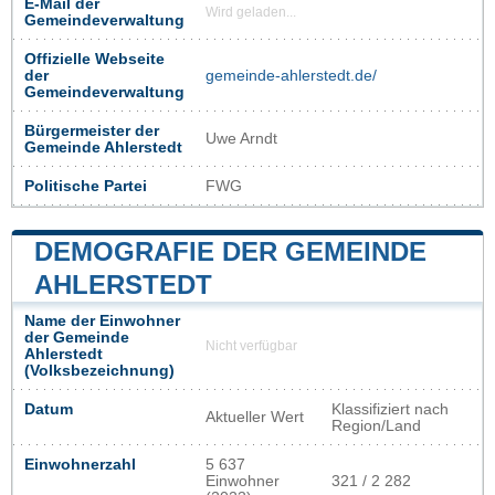
E-Mail der
Wird geladen...
Gemeindeverwaltung
Offizielle Webseite
der
gemeinde-ahlerstedt.de/
Gemeindeverwaltung
Bürgermeister der
Uwe Arndt
Gemeinde Ahlerstedt
Politische Partei
FWG
DEMOGRAFIE DER GEMEINDE
AHLERSTEDT
Name der Einwohner
der Gemeinde
Nicht verfügbar
Ahlerstedt
(Volksbezeichnung)
Datum
Klassifiziert nach
Aktueller Wert
Region/Land
Einwohnerzahl
5 637
Einwohner
321 / 2 282