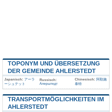
TOPONYM UND ÜBERSETZUNG
DER GEMEINDE AHLERSTEDT
Japanisch:
アーラ
Chinesisch:
阿勒施
Russisch:
Алерштедт
ーシュテット
泰特
TRANSPORTMÖGLICHKEITEN IM
AHLERSTEDT