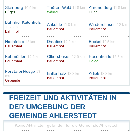
Steinberg
Thören-Wald
Ahrens Berg
10.9 km
11.5 km
11.5 km
Hügel
Wälder
Hügel
Bahnhof Kutenholz
Aukuhle
Windershusen
11.8 km
12 km
11.7 km
Bauernhof
Bauernhof
Bahnhof
Hochfelde
Daudiek
Bockel
12 km
12.2 km
12.5 km
Bauernhof
Bauernhof
Bauernhof
Kuhmühlen
Ölkershusen
Hasenheide
12.5 km
12.6 km
12.8 km
Bauernhof
Bauernhof
Heide
Försterei Rüstje
13
Bullenholz
Adiek
13.3 km
13.3 km
km
Bauernhof
Bauernhof
Gebäude
FREIZEIT UND AKTIVITÄTEN IN
DER UMGEBUNG DER
GEMEINDE AHLERSTEDT
Keine Aktivitäten gefunden für die Gemeinde Ahlerstedt