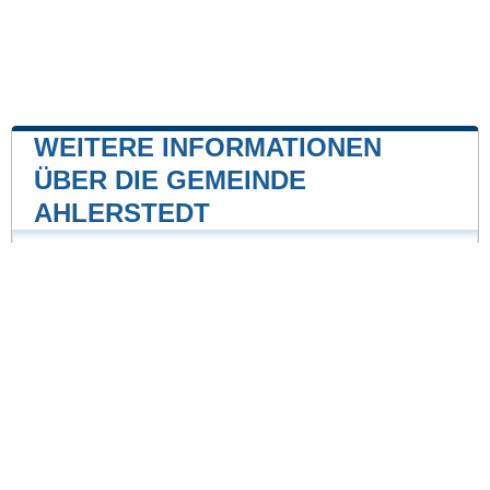
WEITERE INFORMATIONEN
ÜBER DIE GEMEINDE
AHLERSTEDT
Kernkraftwerk
Kernkraftwerk Brokdorf
50 mile
Unsere Website ist nicht mit einer Regierungsbehörde
des Landes verbunden oder wird von ihr gesponsert.
Wir sind ein unabhängiges Unternehmen, das sich der
Bereitstellung wertvoller Informationen für die Bürger
und Einwohner des Landes verschrieben hat.
Impressum
|
Daten aktualisieren
|
Kontakt
|
Städte und Ortschaften
der Welt
| Copyright © 2026 stadte-gemeinden.de Alle