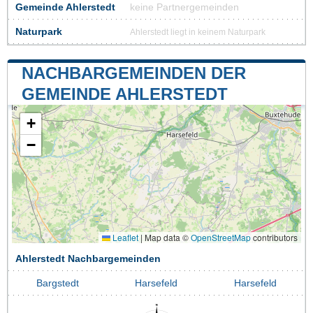
Gemeinde Ahlerstedt
keine Partnergemeinden
Naturpark
Ahlerstedt liegt in keinem Naturpark
NACHBARGEMEINDEN DER
GEMEINDE AHLERSTEDT
+
−
Leaflet
|
Map data ©
OpenStreetMap
contributors
Ahlerstedt Nachbargemeinden
Bargstedt
Harsefeld
Harsefeld