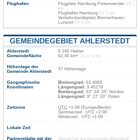
Flughafen
Flugplatz Hamburg-Finkenwerder
29.1
km
Flughafen Hamburg
43.3 km
Verkehrslandeplatz Bremerhaven-
Luneort
59.3 km
GEMEINDEGEBIET AHLERSTEDT
Ahlerstedt
6 245 Hektar
Gemeindefläche
62,45 km²
(24,11 sq mi)
Höhenlage der
37 Höhenlage
Gemeinde Ahlerstedt
Geographische
Breitengrad:
53.4069
Koordinaten
Längengrad:
9.45278
Breitengrad:
53° 24' 25'' Norden
Längengrad:
9° 27' 10'' Osten
Zeitzone
UTC
+1:00 (Europe/Berlin)
Sommerzeit : UTC +2:00
Winterzeit : UTC +1:00
Lokale Zeit
Partnerstädte mit der
Aktuell hat die Gemeinde Ahlerstedt