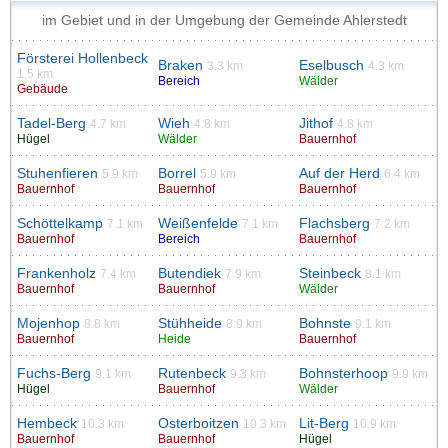
im Gebiet und in der Umgebung der Gemeinde Ahlerstedt
Försterei Hollenbeck
Braken
Eselbusch
3.3 km
4.3 km
1.5 km
Bereich
Wälder
Gebäude
Tadel-Berg
Wieh
Jithof
4.7 km
4.8 km
4.8 km
Hügel
Wälder
Bauernhof
Stuhenfieren
Borrel
Auf der Herd
5.9 km
5.9 km
6.4 km
Bauernhof
Bauernhof
Bauernhof
Schöttelkamp
Weißenfelde
Flachsberg
7.1 km
7.1 km
7.2 km
Bauernhof
Bereich
Bauernhof
Frankenholz
Butendiek
Steinbeck
7.4 km
7.9 km
8.1 km
Bauernhof
Bauernhof
Wälder
Mojenhop
Stühheide
Bohnste
8.8 km
8.9 km
9.1 km
Bauernhof
Heide
Bauernhof
Fuchs-Berg
Rutenbeck
Bohnsterhoop
9.1 km
9.3 km
9.9 km
Hügel
Bauernhof
Wälder
Hembeck
Osterboitzen
Lit-Berg
10.3 km
10.3 km
10.9 km
Bauernhof
Bauernhof
Hügel