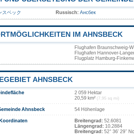
ンスベック
Russisch:
Ансбек
RTMÖGLICHKEITEN IM AHNSBECK
Flughafen Braunschweig-W
Flughafen Hannover-Lang
Flugplatz Hamburg-Finken
EGEBIET AHNSBECK
indefläche
2 059 Hektar
20,59 km²
(7,95 sq mi)
Gemeinde Ahnsbeck
54 Höhenlage
Koordinaten
Breitengrad:
52.6081
Längengrad:
10.2884
Breitengrad:
52° 36' 29'' N