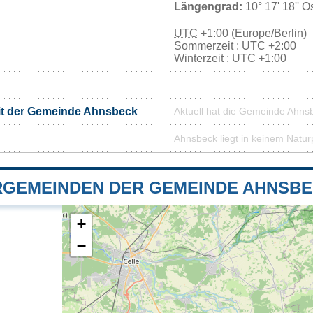
Längengrad:
10° 17' 18'' O
UTC
+1:00 (Europe/Berlin)
Sommerzeit : UTC +2:00
Winterzeit : UTC +1:00
it der Gemeinde Ahnsbeck
Aktuell hat die Gemeinde Ahns
Ahnsbeck liegt in keinem Natur
GEMEINDEN DER GEMEINDE AHNSB
+
−