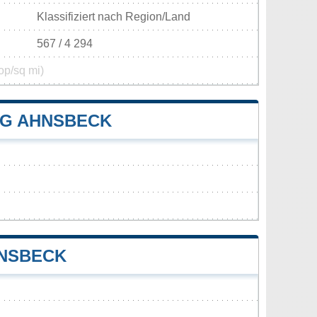
Klassifiziert nach Region/Land
567 / 4 294
op/sq mi)
G AHNSBECK
HNSBECK