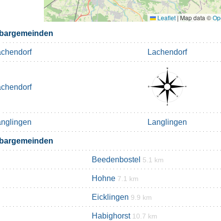
Leaflet
|
Map data ©
Op
bargemeinden
chendorf
Lachendorf
chendorf
nglingen
Langlingen
bargemeinden
Beedenbostel
5.1 km
Hohne
7.1 km
Eicklingen
9.9 km
Habighorst
10.7 km