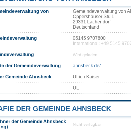
meindeverwaltung von
Gemeindeverwaltung von A
Oppershäuser Str. 1
29331 Lachendorf
Deutschland
meindeverwaltung
05145 9707800
International: +49 5145 97
eindeverwaltung
Wird geladen...
eite der Gemeindeverwaltung
ahnsbeck.de/
der Gemeinde Ahnsbeck
Ulrich Kaiser
UL
FIE DER GEMEINDE AHNSBECK
hner der Gemeinde Ahnsbeck
Nicht verfügbar
ung)