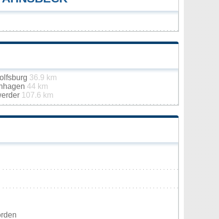
olfsburg
36.9 km
enhagen
44 km
werder
107.6 km
orden