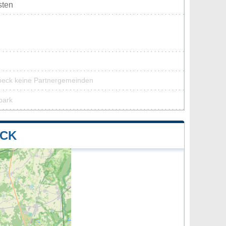
sten
beck keine Partnergemeinden
park
ECK