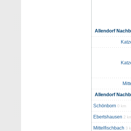
Allendorf Nach
Katz
Katz
Mitt
Allendorf Nach
Schönborn
0 km
Ebertshausen
2 k
Mittelfischbach
3 