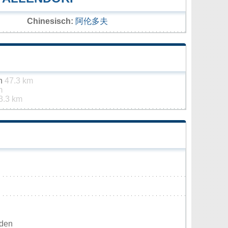
Chinesisch:
阿伦多夫
in
47.3 km
m
3.3 km
rden