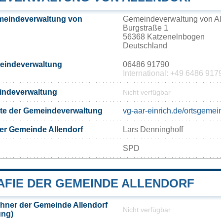
meindeverwaltung von
Gemeindeverwaltung von Al
Burgstraße 1
56368 Katzenelnbogen
Deutschland
meindeverwaltung
06486 91790
International: +49 6486 917
eindeverwaltung
Nicht verfügbar
eite der Gemeindeverwaltung
vg-aar-einrich.de/ortsgemei
er Gemeinde Allendorf
Lars Denninghoff
SPD
FIE DER GEMEINDE ALLENDORF
hner der Gemeinde Allendorf
Nicht verfügbar
ung)