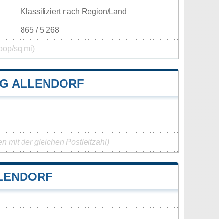
Klassifiziert nach Region/Land
865 / 5 268
pop/sq mi)
G ALLENDORF
 mit der gleichen Postleitzahl)
LENDORF