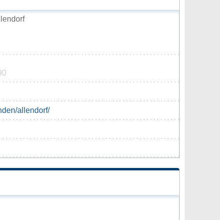
lendorf
90
nden/allendorf/