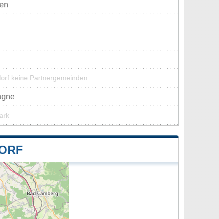
ten
dorf keine Partnergemeinden
magne
park
DORF