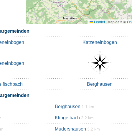
Leaflet
|
Map data ©
Op
bargemeinden
enelnbogen
Katzenelnbogen
enelnbogen
elfischbach
Berghausen
bargemeinden
Berghausen
1.1 km
Klingelbach
m
2.2 km
Mudershausen
km
3.2 km