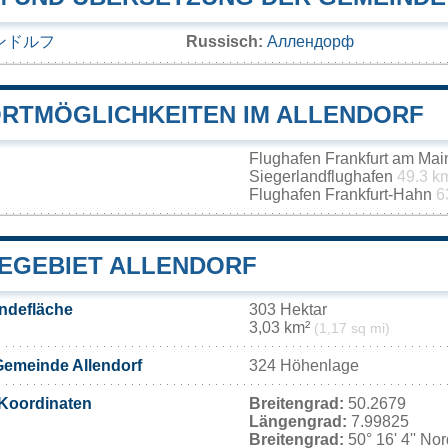
ンドルフ
Russisch:
Аллендорф
RTMÖGLICHKEITEN IM ALLENDORF
Flughafen Frankfurt am Ma
Siegerlandflughafen
49.3 k
Flughafen Frankfurt-Hahn
6
EGEBIET ALLENDORF
ndefläche
303 Hektar
3,03 km²
(1,17 sq mi)
Gemeinde Allendorf
324 Höhenlage
Koordinaten
Breitengrad:
50.2679
Längengrad:
7.99825
Breitengrad:
50° 16' 4'' No