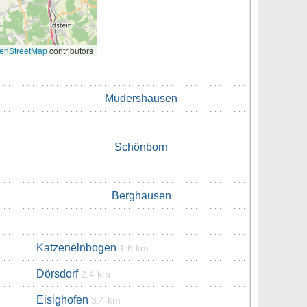
enStreetMap
contributors
Mudershausen
Schönborn
Berghausen
Katzenelnbogen
1.6 km
Dörsdorf
2.4 km
Eisighofen
3.4 km