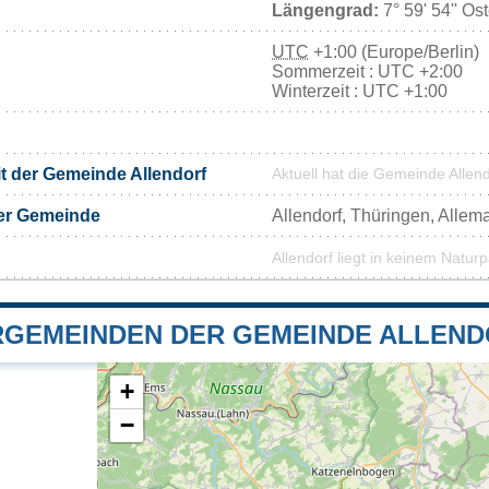
Längengrad:
7° 59' 54'' Os
UTC
+1:00 (Europe/Berlin)
Sommerzeit : UTC +2:00
Winterzeit : UTC +1:00
it der Gemeinde Allendorf
Aktuell hat die Gemeinde Allen
er Gemeinde
Allendorf, Thüringen, Alle
Allendorf liegt in keinem Natur
GEMEINDEN DER GEMEINDE ALLEN
+
−