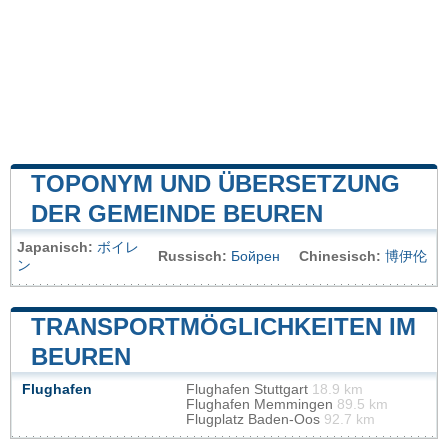
TOPONYM UND ÜBERSETZUNG
DER GEMEINDE BEUREN
Japanisch:
ボイレ
Russisch:
Бойрен
Chinesisch:
博伊伦
ン
TRANSPORTMÖGLICHKEITEN IM
BEUREN
Flughafen
Flughafen Stuttgart
18.9 km
Flughafen Memmingen
89.5 km
Flugplatz Baden-Oos
92.7 km