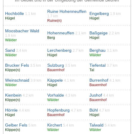
im Gebiet und in der Umgebung der Gemeinde Beuren
Ruine Hohenneuffen
Hochbölle
Engelberg
1.1 km
1.9 km
1.7 km
Hügel
Hügel
Ruine(n)
Moosbacher Wald
Hohenneuffen
Baßgeige
2.1 km
2.2 km
1.9 km
Berg
Hügel
Wälder
Sand
Lerchenberg
Berghau
2.4 km
2.7 km
3.1 km
Wälder
Hügel
Wälder
Brucker Fels
Sulzburg
Tiefental
3.5 km
3.5 km
3.7 km
Klippe(n)
Bauernhof
Tal
Weinschnaid
Käppele
Burrenhof
3.9 km
4.1 km
4.1 km
Wälder
Hügel
Bauernhof
Kienbein
Vorhalde
Jushof
4.2 km
4.3 km
4.4 km
Klippe(n)
Wälder
Bauernhof
Hörnle
Hopfenburg
Bühl
4.4 km
4.7 km
4.7 km
Hügel
Bauernhof
Hügel
Gelber Fels
Kirchert
Talwald
5 km
5.4 km
5.4 km
Klippe(n)
Wälder
Wälder