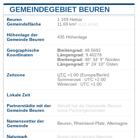
GEMEINDEGEBIET BEUREN
Beuren
1 169 Hektar
Gemeindefläche
11,69 km²
(4,51 sq mi)
Höhenlage der
435 Höhenlage
Gemeinde Beuren
Geographische
Breitengrad:
48.5692
Koordinaten
Längengrad:
9.40278
Breitengrad:
48° 34' 9'' Norden
Längengrad:
9° 24' 10'' Osten
Zeitzone
UTC
+1:00 (Europe/Berlin)
Sommerzeit : UTC +2:00
Winterzeit : UTC +1:00
Lokale Zeit
Partnerstädte mit der
Aktuell hat die Gemeinde Beuren
Gemeinde Beuren
keine Partnergemeinden
Namensvetter der
Beuren, Rheinland-Pfalz, Allemagne
Gemeinde
Naturpark
Beuren liegt in keinem Naturpark