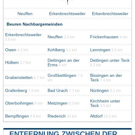
Neuffen
Erkenbrechtsweiler
Erkenbrechtsweiler
Beuren Nachbargemeinden
Erkenbrechtsweiler
Neuffen
Frickenhausen
2.6 km
4 km
2.6 km
Owen
Kohlberg
Lenningen
4.2 km
5.1 km
5.5 km
Dettingen an der
Dettingen unter Teck
Hülben
5.7 km
Erms
6 km
6.3 km
Großbettlingen
Bissingen an der
7.3
Grabenstetten
6.7 km
Teck
km
7.4 km
Grafenberg
Bad Urach
Nürtingen
7.6 km
7.7 km
8.1 km
Kirchheim unter
Oberboihingen
Metzingen
9 km
9.3 km
Teck
9.5 km
Bempflingen
Riederich
Altdorf
9.8 km
10 km
10.1 km
ENTFERNUNG ZWISCHEN DER