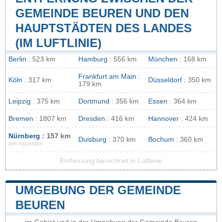
GEMEINDE BEUREN UND DEN
HAUPTSTÄDTEN DES LANDES
(IM LUFTLINIE)
Berlin
: 523 km
Hamburg
: 556 km
München
: 168 km
Frankfurt am Main
:
Köln
: 317 km
Düsseldorf
: 350 km
179 km
Leipzig
: 375 km
Dortmund
: 356 km
Essen
: 364 km
Bremen
: 1807 km
Dresden
: 416 km
Hannover
: 424 km
Nürnberg
: 157 km
Duisburg
: 370 km
Bochum
: 360 km
am nächsten
Entfernung berechnet in Luftlinie
UMGEBUNG DER GEMEINDE
BEUREN