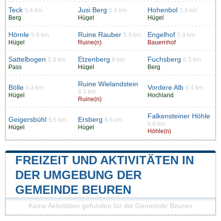
Teck
Jusi Berg
Hohenbol
5.4 km
5.5 km
5.8 km
Berg
Hügel
Hügel
Hörnle
Ruine Rauber
Engelhof
5.8 km
5.9 km
5.9 km
Hügel
Ruine(n)
Bauernhof
Sattelbogen
Etzenberg
Fuchsberg
5.9 km
6 km
6.3 km
Pass
Hügel
Berg
Ruine Wielandstein
Bölle
Vordere Alb
6.3 km
6.4 km
6.3 km
Hügel
Hochland
Ruine(n)
Falkensteiner Höhle
Geigersbühl
Ersberg
6.5 km
6.6 km
6.8 km
Hügel
Hügel
Höhle(n)
FREIZEIT UND AKTIVITÄTEN IN
DER UMGEBUNG DER
GEMEINDE BEUREN
Keine Aktivitäten gefunden für die Gemeinde Beuren