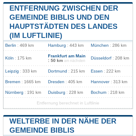
ENTFERNUNG ZWISCHEN DER
GEMEINDE BIBLIS UND DEN
HAUPTSTÄDTEN DES LANDES
(IM LUFTLINIE)
Berlin
: 469 km
Hamburg
: 443 km
München
: 286 km
Frankfurt am Main
Köln
: 175 km
Düsseldorf
: 208 km
: 50 km
am nächsten
Leipzig
: 333 km
Dortmund
: 215 km
Essen
: 222 km
Bremen
: 1665 km
Dresden
: 405 km
Hannover
: 313 km
Nürnberg
: 191 km
Duisburg
: 228 km
Bochum
: 218 km
Entfernung berechnet in Luftlinie
WELTERBE IN DER NÄHE DER
GEMEINDE BIBLIS