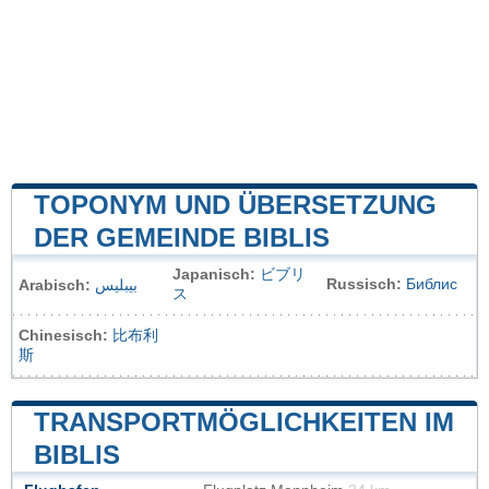
TOPONYM UND ÜBERSETZUNG
DER GEMEINDE BIBLIS
Japanisch:
ビブリ
Russisch:
Библис
Arabisch:
بيبليس
ス
Chinesisch:
比布利
斯
TRANSPORTMÖGLICHKEITEN IM
BIBLIS