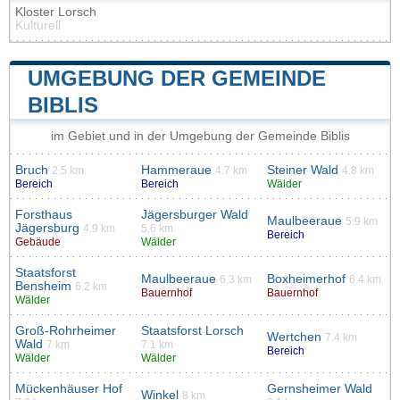
Kloster Lorsch
Kulturell
UMGEBUNG DER GEMEINDE
BIBLIS
im Gebiet und in der Umgebung der Gemeinde Biblis
Bruch
Hammeraue
Steiner Wald
2.5 km
4.7 km
4.8 km
Bereich
Bereich
Wälder
Forsthaus
Jägersburger Wald
Maulbeeraue
5.9 km
Jägersburg
4.9 km
5.6 km
Bereich
Gebäude
Wälder
Staatsforst
Maulbeeraue
Boxheimerhof
6.3 km
6.4 km
Bensheim
6.2 km
Bauernhof
Bauernhof
Wälder
Groß-Rohrheimer
Staatsforst Lorsch
Wertchen
7.4 km
Wald
7 km
7.1 km
Bereich
Wälder
Wälder
Mückenhäuser Hof
Gernsheimer Wald
Winkel
8 km