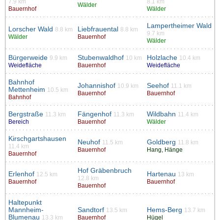
7.9 km
8.1 km
Wälder
Bauernhof
Wälder
Lampertheimer Wald
Lorscher Wald
Liebfrauental
8.8 km
8.8 km
9.7 km
Wälder
Bauernhof
Wälder
Bürgerweide
Stubenwaldhof
Holzlache
9.9 km
10 km
10.4 km
Weidefläche
Bauernhof
Weidefläche
Bahnhof
Johannishof
Seehof
10.9 km
11.1 km
Mettenheim
10.5 km
Bauernhof
Bauernhof
Bahnhof
Bergstraße
Fängenhof
Wildbahn
11.3 km
11.3 km
11.4 km
Bereich
Bauernhof
Wälder
Kirschgartshausen
Neuhof
Goldberg
11.5 km
11.8 km
11.4 km
Bauernhof
Hang, Hänge
Bauernhof
Hof Gräbenbruch
Erlenhof
Hartenau
12.5 km
13 km
12.8 km
Bauernhof
Bauernhof
Bauernhof
Haltepunkt
Mannheim-
Sandtorf
Hems-Berg
13.5 km
13.7 km
Blumenau
13.3 km
Bauernhof
Hügel