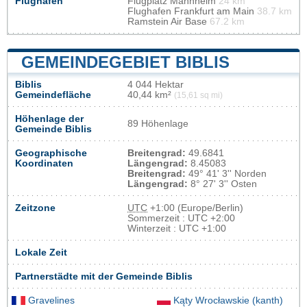
Flughafen
Flugplatz Mannheim
24 km
Flughafen Frankfurt am Main
38.7 km
Ramstein Air Base
67.2 km
GEMEINDEGEBIET BIBLIS
Biblis
4 044 Hektar
Gemeindefläche
40,44 km²
(15,61 sq mi)
Höhenlage der
89 Höhenlage
Gemeinde Biblis
Geographische
Breitengrad:
49.6841
Koordinaten
Längengrad:
8.45083
Breitengrad:
49° 41' 3'' Norden
Längengrad:
8° 27' 3'' Osten
Zeitzone
UTC
+1:00 (Europe/Berlin)
Sommerzeit : UTC +2:00
Winterzeit : UTC +1:00
Lokale Zeit
Partnerstädte mit der Gemeinde Biblis
Gravelines
Kąty Wrocławskie (kanth)