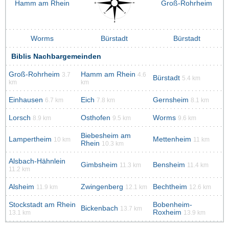
Hamm am Rhein
Groß-Rohrheim
Worms
Bürstadt
Bürstadt
Biblis Nachbargemeinden
Groß-Rohrheim
Hamm am Rhein
3.7
4.6
Bürstadt
5.4 km
km
km
Einhausen
Eich
Gernsheim
6.7 km
7.8 km
8.1 km
Lorsch
Osthofen
Worms
8.9 km
9.5 km
9.6 km
Biebesheim am
Lampertheim
Mettenheim
10 km
11 km
Rhein
10.3 km
Alsbach-Hähnlein
Gimbsheim
Bensheim
11.3 km
11.4 km
11.2 km
Alsheim
Zwingenberg
Bechtheim
11.9 km
12.1 km
12.6 km
Stockstadt am Rhein
Bobenheim-
Bickenbach
13.7 km
Roxheim
13.1 km
13.9 km