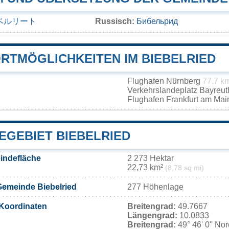
ベルリート
Russisch:
Бибельрид
RTMÖGLICHKEITEN IM BIEBELRIED
Flughafen Nürnberg
77.7 k
Verkehrslandeplatz Bayreu
Flughafen Frankfurt am Ma
EGEBIET BIEBELRIED
indefläche
2 273 Hektar
22,73 km²
(8,78 sq mi)
Gemeinde Biebelried
277 Höhenlage
Koordinaten
Breitengrad:
49.7667
Längengrad:
10.0833
Breitengrad:
49° 46' 0'' No