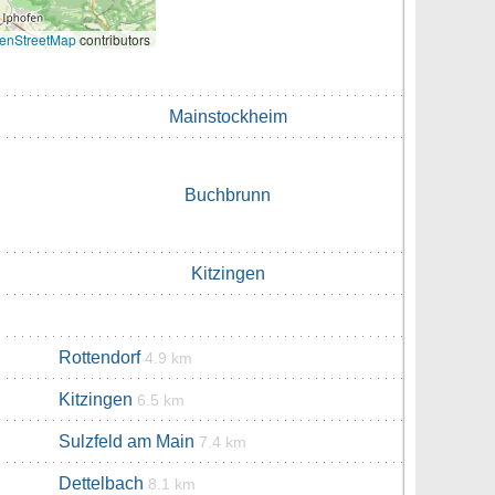
enStreetMap
contributors
Mainstockheim
Buchbrunn
Kitzingen
Rottendorf
4.9 km
Kitzingen
6.5 km
Sulzfeld am Main
7.4 km
Dettelbach
8.1 km