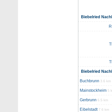
Biebelried Nac
R
T
T
Biebelried Nac
Buchbrunn
3.6 km
Mainstockheim
5 
Gerbrunn
6.5 km
Eibelstadt
7.6 km