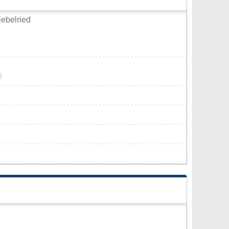
ebelried
3