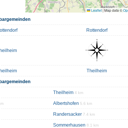
Leaflet
|
Map data ©
Op
hbargemeinden
ottendorf
Rottendorf
heilheim
heilheim
Theilheim
hbargemeinden
Theilheim
4 km
Albertshofen
km
5.6 km
Randersacker
7.4 km
Sommerhausen
8.1 km