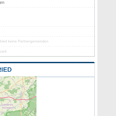
ten
elried keine Partnergemeinden
rpark
IED