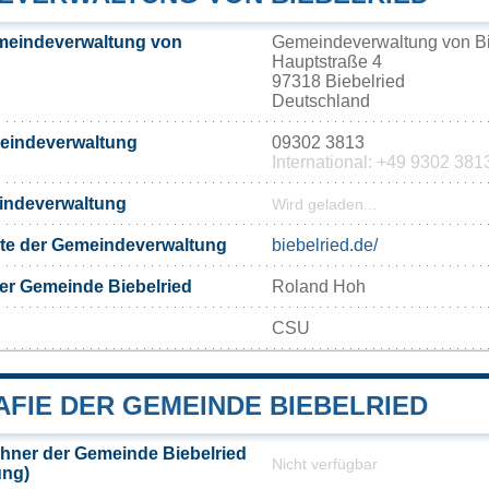
meindeverwaltung von
Gemeindeverwaltung von Bi
Hauptstraße 4
97318 Biebelried
Deutschland
meindeverwaltung
09302 3813
International: +49 9302 381
eindeverwaltung
Wird geladen...
eite der Gemeindeverwaltung
biebelried.de/
er Gemeinde Biebelried
Roland Hoh
CSU
FIE DER GEMEINDE BIEBELRIED
hner der Gemeinde Biebelried
Nicht verfügbar
ung)