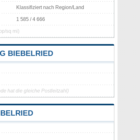
Klassifiziert nach Region/Land
1 585 / 4 666
op/sq mi)
 BIEBELRIED
e hat die gleiche Postleitzahl)
BELRIED