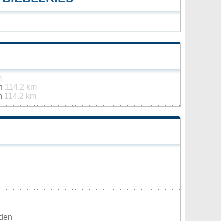
m
th
114.2 km
in
114.2 km
rden