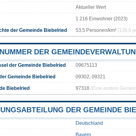
Aktueller Wert
1 216 Einwohner (2023)
hte der Gemeinde Biebelried
53,5 Personen/km²
(138,6 p
NUMMER DER GEMEINDEVERWALTUNG
sel der Gemeinde Biebelried
09675113
der Gemeinde Biebelried
09302, 09321
e Biebelried
97318
(Eine andere Gemeind
UNGSABTEILUNG DER GEMEINDE BIE
Deutschland
Bayern