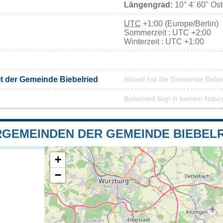
Längengrad:
10° 4' 60'' Os
UTC
+1:00 (Europe/Berlin)
Sommerzeit : UTC +2:00
Winterzeit : UTC +1:00
it der Gemeinde Biebelried
Aktuell hat die Gemeinde Bieb
Biebelried liegt in keinem Natu
GEMEINDEN DER GEMEINDE BIEBELR
+
−