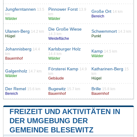
Jungferntannen
Pinnower Forst
13.5
13.9
Große Ort
14 km
km
km
Bereich
Wälder
Wälder
Die Große Wiese
Ulanen-Berg
Schwemmort
14.2 km
14.3 km
14.3 km
Hügel
Punkt
Weidefläche
Johannisberg
Karlsburger Holz
14.4
Kamp
14.5 km
km
14.4 km
Wälder
Bauernhof
Wälder
Försterei Kamp
Katharinen-Berg
14.9
15
Galgenholz
14.7 km
km
km
Wälder
Gebäude
Hügel
Der Remel
Bugewitz
Brille
15.6 km
15.7 km
15.8 km
Bereich
Bauernhof
Bauernhof
FREIZEIT UND AKTIVITÄTEN IN
DER UMGEBUNG DER
GEMEINDE BLESEWITZ