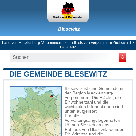
Blesewitz
Land von Mecklenburg-Vorpommern
>
Landkreis von Vorpommern-Greifswald
>
Blesewitz
DIE GEMEINDE BLESEWITZ
Blesewitz ist eine Gemeinde in
der Region Mecklenburg-
Vorpommern. Die Fläche, die
Einwohnerzahl und die
wichtigsten Informationen sind
unten aufgelistet.
Für alle
Verwaltungsangelegenheiten
können Sie sich an das
Rathaus von Blesewitz wenden.
Die Adresse und die