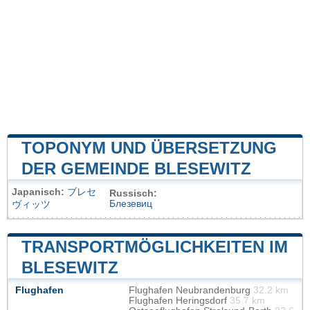
TOPONYM UND ÜBERSETZUNG
DER GEMEINDE BLESEWITZ
Japanisch:
ブレセ
Russisch:
Блезевиц
ヴィッツ
TRANSPORTMÖGLICHKEITEN IM
BLESEWITZ
Flughafen
Flughafen Neubrandenburg
32.2 km
Flughafen Heringsdorf
35.7 km