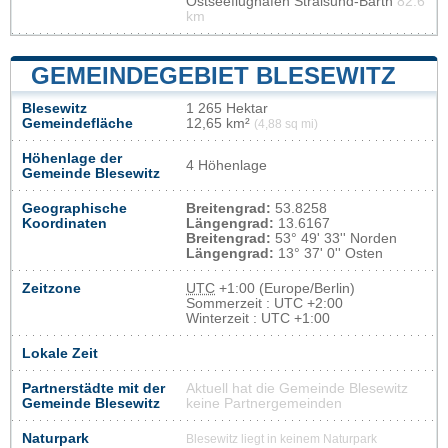
Ostseeflughafen Stralsund-Barth
82.6
km
GEMEINDEGEBIET BLESEWITZ
Blesewitz
1 265 Hektar
Gemeindefläche
12,65 km²
(4,88 sq mi)
Höhenlage der
4 Höhenlage
Gemeinde Blesewitz
Geographische
Breitengrad:
53.8258
Koordinaten
Längengrad:
13.6167
Breitengrad:
53° 49' 33'' Norden
Längengrad:
13° 37' 0'' Osten
Zeitzone
UTC
+1:00 (Europe/Berlin)
Sommerzeit : UTC +2:00
Winterzeit : UTC +1:00
Lokale Zeit
Partnerstädte mit der
Aktuell hat die Gemeinde Blesewitz
Gemeinde Blesewitz
keine Partnergemeinden
Naturpark
Blesewitz liegt in keinem Naturpark