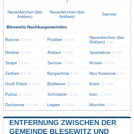
Neuenkirchen (bei
Neuenkirchen (bei
Sarnow
Anklam)
Anklam)
Blesewitz Nachbargemeinden
Neuenkirchen (bei
Butzow
Postlow
2.9 km
2.9 km
Anklam)
4 km
Medow
Anklam
Spantekow
4.8 km
6.4 km
6.6 km
Stolpe
Sarnow
Rossin
7.3 km
7.5 km
7.8 km
Ziethen
Bargischow
Neu Kosenow
8.6 km
9 km
9 km
Groß Polzin
Boldekow
Krien
9.3 km
10.4 km
11.1 km
Putzar
Schmatzin
Iven
11.3 km
12 km
12.2 km
Ducherow
Liepen
Murchin
12.3 km
12.3 km
13 km
ENTFERNUNG ZWISCHEN DER
GEMEINDE BLESEWITZ UND