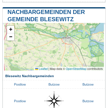
NACHBARGEMEINDEN DER
GEMEINDE BLESEWITZ
+
−
Leaflet
|
Map data ©
OpenStreetMap
contributors
Blesewitz Nachbargemeinden
Postlow
Butzow
Butzow
Postlow
Butzow