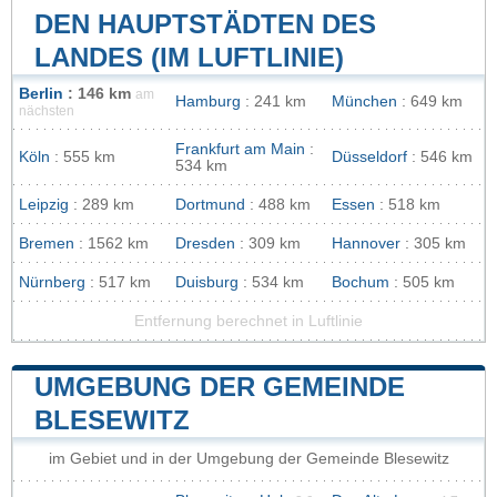
DEN HAUPTSTÄDTEN DES
LANDES (IM LUFTLINIE)
Berlin
: 146 km
am
Hamburg
: 241 km
München
: 649 km
nächsten
Frankfurt am Main
:
Köln
: 555 km
Düsseldorf
: 546 km
534 km
Leipzig
: 289 km
Dortmund
: 488 km
Essen
: 518 km
Bremen
: 1562 km
Dresden
: 309 km
Hannover
: 305 km
Nürnberg
: 517 km
Duisburg
: 534 km
Bochum
: 505 km
Entfernung berechnet in Luftlinie
UMGEBUNG DER GEMEINDE
BLESEWITZ
im Gebiet und in der Umgebung der Gemeinde Blesewitz