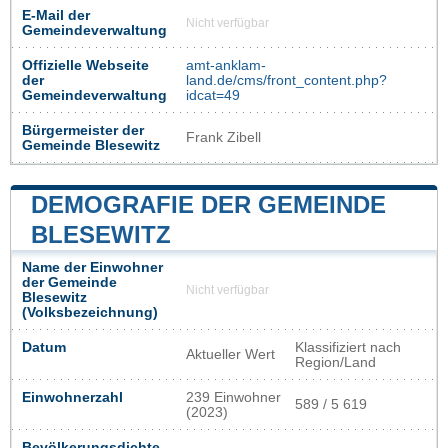
E-Mail der
Nicht verfügbar
Gemeindeverwaltung
Offizielle Webseite
amt-anklam-
der
land.de/cms/front_content.php?
Gemeindeverwaltung
idcat=49
Bürgermeister der
Frank Zibell
Gemeinde Blesewitz
DEMOGRAFIE DER GEMEINDE
BLESEWITZ
Name der Einwohner
der Gemeinde
Nicht verfügbar
Blesewitz
(Volksbezeichnung)
Datum
Klassifiziert nach
Aktueller Wert
Region/Land
Einwohnerzahl
239 Einwohner
589 / 5 619
(2023)
Bevölkerungsdichte