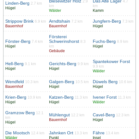
Blesewitzer Holz
Das Alte Lager
2.9
4.7
Linden-Berg
2.7 km
km
km
Hügel
Wälder
Kamm
Strippow Brink
Arndtshain
Jungfern-Berg
6.9 km
7.2 km
7.3 km
Bauernhof
Bauernhof
Hügel
Försterei
Förster-Berg
Schwerinshorst
Fuchs-Berg
7.4 km
8.3
8.9 km
Hügel
km
Hügel
Gebäude
Spantekower Forst
Hell-Berg
Gerichts-Berg
9.1 km
9.9 km
9.9 km
Hügel
Hügel
Wälder
Wendfeld
Galgen-Berg
Düwels Berg
10.3 km
10.5 km
10.6 km
Bauernhof
Hügel
Hügel
Krien-Berg
Katzen-Berg
Ivener Forst
10.9 km
11.3 km
11.3 km
Hügel
Hügel
Wälder
Gramzow Berg
12.1
Mühlengut
Cavel-Berg
12.2 km
12.3 km
km
Bauernhof
Hügel
Hügel
Die Mootsch
Jahnken Ort
Fähre
12.4 km
13.3 km
13.4 km
Wälder
Punkt
Insel