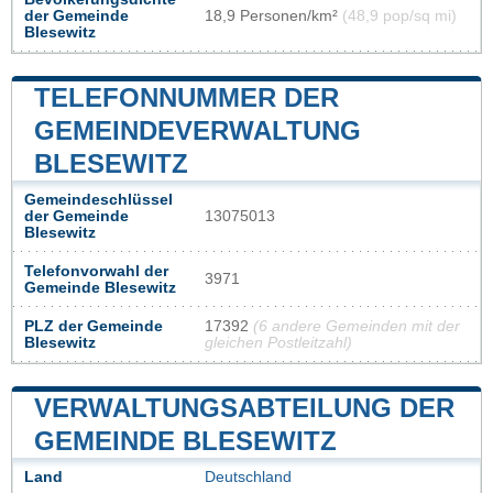
der Gemeinde
18,9 Personen/km²
(48,9 pop/sq mi)
Blesewitz
TELEFONNUMMER DER
GEMEINDEVERWALTUNG
BLESEWITZ
Gemeindeschlüssel
der Gemeinde
13075013
Blesewitz
Telefonvorwahl der
3971
Gemeinde Blesewitz
PLZ der Gemeinde
17392
(6 andere Gemeinden mit der
Blesewitz
gleichen Postleitzahl)
VERWALTUNGSABTEILUNG DER
GEMEINDE BLESEWITZ
Land
Deutschland