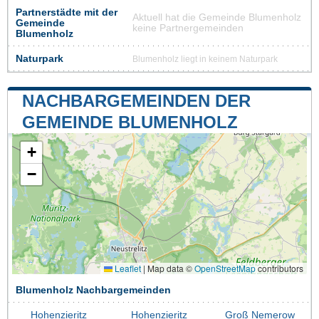
Partnerstädte mit der
Aktuell hat die Gemeinde Blumenholz
Gemeinde
keine Partnergemeinden
Blumenholz
Naturpark
Blumenholz liegt in keinem Naturpark
NACHBARGEMEINDEN DER
GEMEINDE BLUMENHOLZ
+
−
Leaflet
|
Map data ©
OpenStreetMap
contributors
Blumenholz Nachbargemeinden
Hohenzieritz
Hohenzieritz
Groß Nemerow