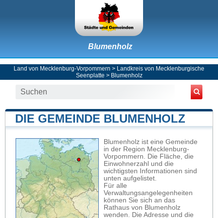
Blumenholz
Land von Mecklenburg-Vorpommern
>
Landkreis von Mecklenburgische
Seenplatte
>
Blumenholz
DIE GEMEINDE BLUMENHOLZ
Blumenholz ist eine Gemeinde
in der Region Mecklenburg-
Vorpommern. Die Fläche, die
Einwohnerzahl und die
wichtigsten Informationen sind
unten aufgelistet.
Für alle
Verwaltungsangelegenheiten
können Sie sich an das
Rathaus von Blumenholz
wenden. Die Adresse und die