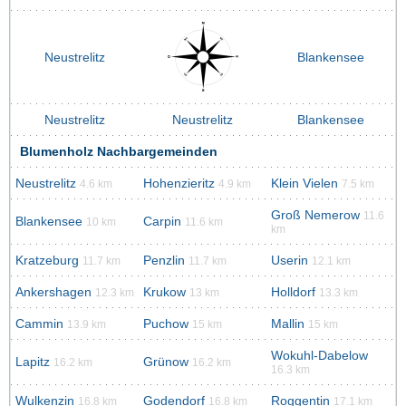
Neustrelitz
Blankensee
Neustrelitz
Neustrelitz
Blankensee
Blumenholz Nachbargemeinden
Neustrelitz
Hohenzieritz
Klein Vielen
4.6 km
4.9 km
7.5 km
Groß Nemerow
11.6
Blankensee
Carpin
10 km
11.6 km
km
Kratzeburg
Penzlin
Userin
11.7 km
11.7 km
12.1 km
Ankershagen
Krukow
Holldorf
12.3 km
13 km
13.3 km
Cammin
Puchow
Mallin
13.9 km
15 km
15 km
Wokuhl-Dabelow
Lapitz
Grünow
16.2 km
16.2 km
16.3 km
Wulkenzin
Godendorf
Roggentin
16.8 km
16.8 km
17.1 km