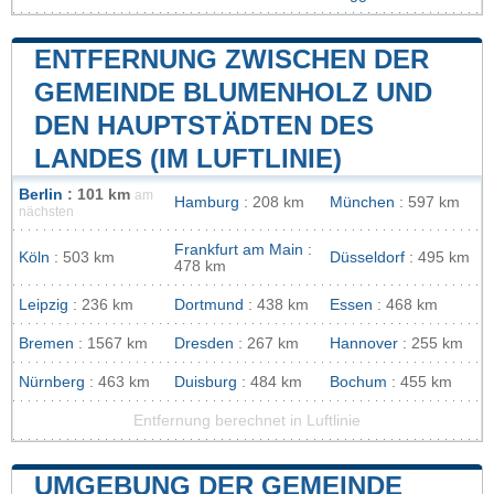
ENTFERNUNG ZWISCHEN DER
GEMEINDE BLUMENHOLZ UND
DEN HAUPTSTÄDTEN DES
LANDES (IM LUFTLINIE)
Berlin
: 101 km
am
Hamburg
: 208 km
München
: 597 km
nächsten
Frankfurt am Main
:
Köln
: 503 km
Düsseldorf
: 495 km
478 km
Leipzig
: 236 km
Dortmund
: 438 km
Essen
: 468 km
Bremen
: 1567 km
Dresden
: 267 km
Hannover
: 255 km
Nürnberg
: 463 km
Duisburg
: 484 km
Bochum
: 455 km
Entfernung berechnet in Luftlinie
UMGEBUNG DER GEMEINDE