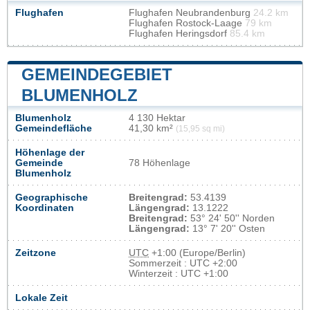
Flughafen
Flughafen Neubrandenburg
24.2 km
Flughafen Rostock-Laage
79 km
Flughafen Heringsdorf
85.4 km
GEMEINDEGEBIET
BLUMENHOLZ
Blumenholz
4 130 Hektar
Gemeindefläche
41,30 km²
(15,95 sq mi)
Höhenlage der
Gemeinde
78 Höhenlage
Blumenholz
Geographische
Breitengrad:
53.4139
Koordinaten
Längengrad:
13.1222
Breitengrad:
53° 24' 50'' Norden
Längengrad:
13° 7' 20'' Osten
Zeitzone
UTC
+1:00 (Europe/Berlin)
Sommerzeit : UTC +2:00
Winterzeit : UTC +1:00
Lokale Zeit