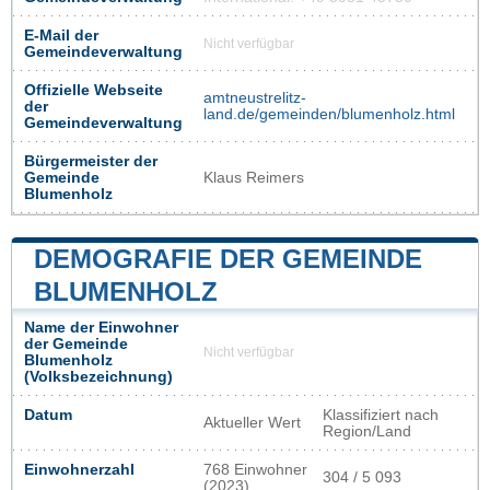
E-Mail der
Nicht verfügbar
Gemeindeverwaltung
Offizielle Webseite
amtneustrelitz-
der
land.de/gemeinden/blumenholz.html
Gemeindeverwaltung
Bürgermeister der
Gemeinde
Klaus Reimers
Blumenholz
DEMOGRAFIE DER GEMEINDE
BLUMENHOLZ
Name der Einwohner
der Gemeinde
Nicht verfügbar
Blumenholz
(Volksbezeichnung)
Datum
Klassifiziert nach
Aktueller Wert
Region/Land
Einwohnerzahl
768 Einwohner
304 / 5 093
(2023)