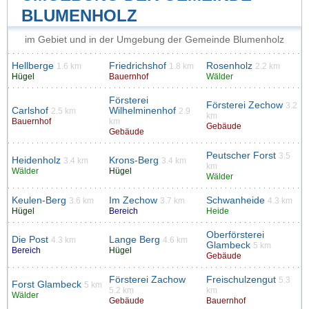
BLUMENHOLZ
im Gebiet und in der Umgebung der Gemeinde Blumenholz
Hellberge
Friedrichshof
Rosenholz
1.6 km
1.8 km
2.2 km
Hügel
Bauernhof
Wälder
Försterei
Försterei Zechow
3.2
Carlshof
Wilhelminenhof
2.5 km
2.9
km
Bauernhof
km
Gebäude
Gebäude
Peutscher Forst
3.5
Heidenholz
Krons-Berg
3.4 km
3.4 km
km
Wälder
Hügel
Wälder
Keulen-Berg
Im Zechow
Schwanheide
3.6 km
3.7 km
4.3 km
Hügel
Bereich
Heide
Oberförsterei
Die Post
Lange Berg
4.3 km
4.6 km
Glambeck
5 km
Bereich
Hügel
Gebäude
Försterei Zachow
Freischulzengut
5.3
Forst Glambeck
5 km
5.2 km
km
Wälder
Gebäude
Bauernhof