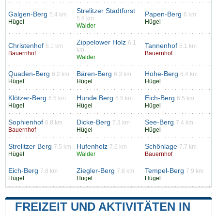
Strelitzer Stadtforst
Galgen-Berg
Papen-Berg
5.4 km
6 km
5.8 km
Hügel
Hügel
Wälder
Zippelower Holz
6.1
Christenhof
Tannenhof
6.1 km
6.1 km
km
Bauernhof
Bauernhof
Wälder
Quaden-Berg
Bären-Berg
Hohe-Berg
6.2 km
6.3 km
6.4 km
Hügel
Hügel
Hügel
Klötzer-Berg
Hunde Berg
Eich-Berg
6.5 km
6.5 km
6.5 km
Hügel
Hügel
Hügel
Sophienhof
Dicke-Berg
See-Berg
6.8 km
7.3 km
7.4 km
Bauernhof
Hügel
Hügel
Strelitzer Berg
Hufenholz
Schönlage
7.5 km
7.6 km
7.7 km
Hügel
Wälder
Bauernhof
Eich-Berg
Ziegler-Berg
Tempel-Berg
7.8 km
7.8 km
7.9 km
Hügel
Hügel
Hügel
FREIZEIT UND AKTIVITÄTEN IN