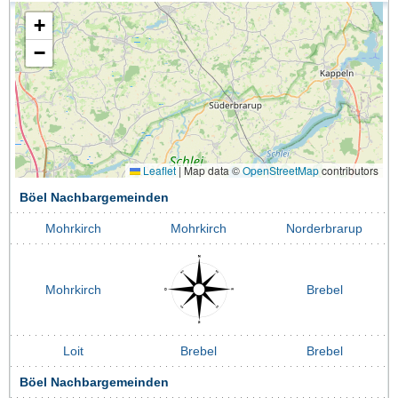
+
−
Leaflet
|
Map data ©
OpenStreetMap
contributors
Böel Nachbargemeinden
Mohrkirch
Mohrkirch
Norderbrarup
Mohrkirch
Brebel
Loit
Brebel
Brebel
Böel Nachbargemeinden