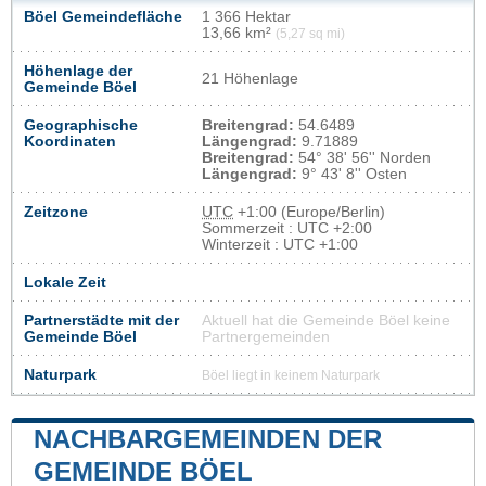
Böel Gemeindefläche
1 366 Hektar
13,66 km²
(5,27 sq mi)
Höhenlage der
21 Höhenlage
Gemeinde Böel
Geographische
Breitengrad:
54.6489
Koordinaten
Längengrad:
9.71889
Breitengrad:
54° 38' 56'' Norden
Längengrad:
9° 43' 8'' Osten
Zeitzone
UTC
+1:00 (Europe/Berlin)
Sommerzeit : UTC +2:00
Winterzeit : UTC +1:00
Lokale Zeit
Partnerstädte mit der
Aktuell hat die Gemeinde Böel keine
Gemeinde Böel
Partnergemeinden
Naturpark
Böel liegt in keinem Naturpark
NACHBARGEMEINDEN DER
GEMEINDE BÖEL