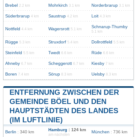
Brebel
Mohrkirch
Norderbrarup
2.2 km
3.1 km
3.1 km
Süderbrarup
Saustrup
Loit
4 km
4.2 km
4.3 km
Schnarup-Thumby
Nottfeld
Wagersrott
4.4 km
5.1 km
5.1 km
Rügge
Struxdorf
Dollrottfeld
5.3 km
5.4 km
5.5 km
Steinfeld
Twedt
Rüde
5.5 km
6.6 km
6.6 km
Ahneby
Scheggerott
Kiesby
6.7 km
6.7 km
7 km
Boren
Sörup
Uelsby
7.4 km
8.3 km
8.3 km
ENTFERNUNG ZWISCHEN DER
GEMEINDE BÖEL UND DEN
HAUPTSTÄDTEN DES LANDES
(IM LUFTLINIE)
Hamburg
: 124 km
Berlin
: 340 km
München
: 736 km
am nächsten