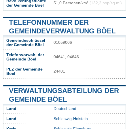
Bevölkerungsdichte
51,0 Personen/km²
(132,2 pop/sq mi)
der Gemeinde Böel
TELEFONNUMMER DER
GEMEINDEVERWALTUNG BÖEL
Gemeindeschlüssel
01059006
der Gemeinde Böel
Telefonvorwahl der
04641, 04646
Gemeinde Böel
PLZ der Gemeinde
24401
Böel
VERWALTUNGSABTEILUNG DER
GEMEINDE BÖEL
Land
Deutschland
Land
Schleswig-Holstein
Kreis
Schleswig-Flensburg