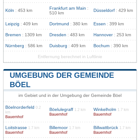
Frankfurt am Main
:
Köln
: 453 km
Düsseldorf
: 429 km
510 km
Leipzig
: 409 km
Dortmund
: 380 km
Essen
: 399 km
Bremen
: 1309 km
Dresden
: 483 km
Hannover
: 253 km
Nürnberg
: 586 km
Duisburg
: 409 km
Bochum
: 390 km
Entfernung berechnet in Luftlinie
UMGEBUNG DER GEMEINDE
BÖEL
im Gebiet und in der Umgebung der Gemeinde Böel
Böelnorderfeld
0.2
Böelulegraff
Winkelholm
1.2 km
1.7 km
km
Bauernhof
Bauernhof
Bauernhof
Loitstrasse
Billemoor
Billwattbrück
1.7 km
1.7 km
1.7 km
Bauernhof
Bauernhof
Bauernhof