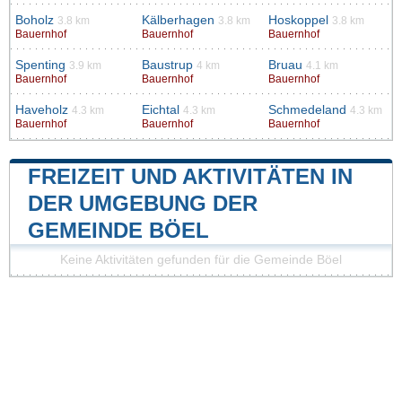
Boholz
Kälberhagen
Hoskoppel
3.8 km
3.8 km
3.8 km
Bauernhof
Bauernhof
Bauernhof
Spenting
Baustrup
Bruau
3.9 km
4 km
4.1 km
Bauernhof
Bauernhof
Bauernhof
Haveholz
Eichtal
Schmedeland
4.3 km
4.3 km
4.3 km
Bauernhof
Bauernhof
Bauernhof
FREIZEIT UND AKTIVITÄTEN IN
DER UMGEBUNG DER
GEMEINDE BÖEL
Keine Aktivitäten gefunden für die Gemeinde Böel