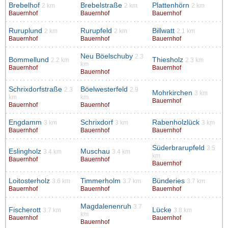
Brebelhof
Brebelstraße
Plattenhörn
2 km
2 km
2 km
Bauernhof
Bauernhof
Bauernhof
Ruruplund
Rurupfeld
Billwatt
2 km
2 km
2.1 km
Bauernhof
Bauernhof
Bauernhof
Neu Böelschuby
2.3
Bommellund
Thiesholz
2.2 km
2.3 km
km
Bauernhof
Bauernhof
Bauernhof
Schrixdorfstraße
Böelwesterfeld
2.3
2.9
Mohrkirchen
3 km
km
km
Bauernhof
Bauernhof
Bauernhof
Engdamm
Schrixdorf
Rabenholzlück
3 km
3 km
3 km
Bauernhof
Bauernhof
Bauernhof
Süderbrarupfeld
3.5
Eslingholz
Muschau
3.4 km
3.4 km
km
Bauernhof
Bauernhof
Bauernhof
Loitosterholz
Timmerholm
Bünderies
3.6 km
3.7 km
3.7 km
Bauernhof
Bauernhof
Bauernhof
Magdalenenruh
3.7
Fischerott
Lücke
3.7 km
3.8 km
km
Bauernhof
Bauernhof
Bauernhof