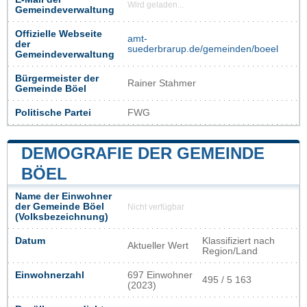
Wird geladen...
Gemeindeverwaltung
Offizielle Webseite
amt-
der
suederbrarup.de/gemeinden/boeel
Gemeindeverwaltung
Bürgermeister der
Rainer Stahmer
Gemeinde Böel
Politische Partei
FWG
DEMOGRAFIE DER GEMEINDE
BÖEL
Name der Einwohner
der Gemeinde Böel
Nicht verfügbar
(Volksbezeichnung)
Datum
Klassifiziert nach
Aktueller Wert
Region/Land
Einwohnerzahl
697 Einwohner
495 / 5 163
(2023)