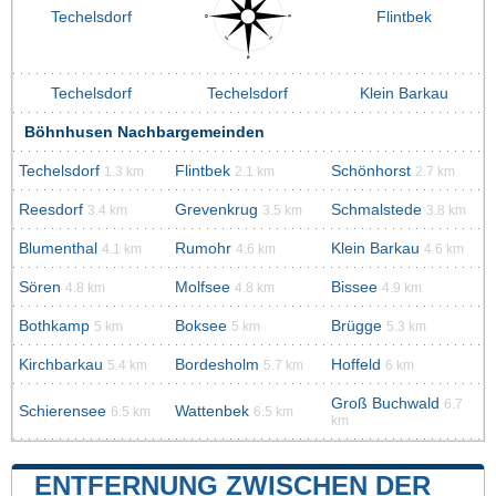
Techelsdorf
Flintbek
Techelsdorf
Techelsdorf
Klein Barkau
Böhnhusen Nachbargemeinden
Techelsdorf
Flintbek
Schönhorst
1.3 km
2.1 km
2.7 km
Reesdorf
Grevenkrug
Schmalstede
3.4 km
3.5 km
3.8 km
Blumenthal
Rumohr
Klein Barkau
4.1 km
4.6 km
4.6 km
Sören
Molfsee
Bissee
4.8 km
4.8 km
4.9 km
Bothkamp
Boksee
Brügge
5 km
5 km
5.3 km
Kirchbarkau
Bordesholm
Hoffeld
5.4 km
5.7 km
6 km
Groß Buchwald
6.7
Schierensee
Wattenbek
6.5 km
6.5 km
km
ENTFERNUNG ZWISCHEN DER