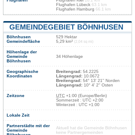
Flughafen
Flughafen Kiel
18.2 km
Flughafen Lübeck
63.1 km
Flughafen Hamburg
66.1 km
GEMEINDEGEBIET BÖHNHUSEN
Böhnhusen
529 Hektar
Gemeindefläche
5,29 km²
(2,04 sq mi)
Höhenlage der
Gemeinde
34 Höhenlage
Böhnhusen
Geographische
Breitengrad:
54.2225
Koordinaten
Längengrad:
10.0672
Breitengrad:
54° 13' 21'' Norden
Längengrad:
10° 4' 2'' Osten
Zeitzone
UTC
+1:00 (Europe/Berlin)
Sommerzeit : UTC +2:00
Winterzeit : UTC +1:00
Lokale Zeit
Partnerstädte mit der
Aktuell hat die Gemeinde Böhnhusen
Gemeinde
keine Partnergemeinden
Böhnhusen