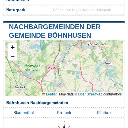
Naturpark
Böhnhusen liegt in keinem Naturpark
NACHBARGEMEINDEN DER
GEMEINDE BÖHNHUSEN
+
−
Leaflet
|
Map data ©
OpenStreetMap
contributors
Böhnhusen Nachbargemeinden
Blumenthal
Flintbek
Flintbek