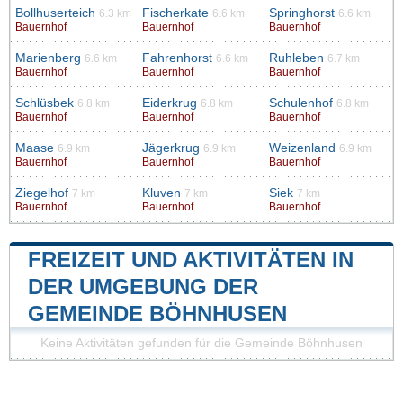
Bollhuserteich
Fischerkate
Springhorst
6.3 km
6.6 km
6.6 km
Bauernhof
Bauernhof
Bauernhof
Marienberg
Fahrenhorst
Ruhleben
6.6 km
6.6 km
6.7 km
Bauernhof
Bauernhof
Bauernhof
Schlüsbek
Eiderkrug
Schulenhof
6.8 km
6.8 km
6.8 km
Bauernhof
Bauernhof
Bauernhof
Maase
Jägerkrug
Weizenland
6.9 km
6.9 km
6.9 km
Bauernhof
Bauernhof
Bauernhof
Ziegelhof
Kluven
Siek
7 km
7 km
7 km
Bauernhof
Bauernhof
Bauernhof
FREIZEIT UND AKTIVITÄTEN IN
DER UMGEBUNG DER
GEMEINDE BÖHNHUSEN
Keine Aktivitäten gefunden für die Gemeinde Böhnhusen