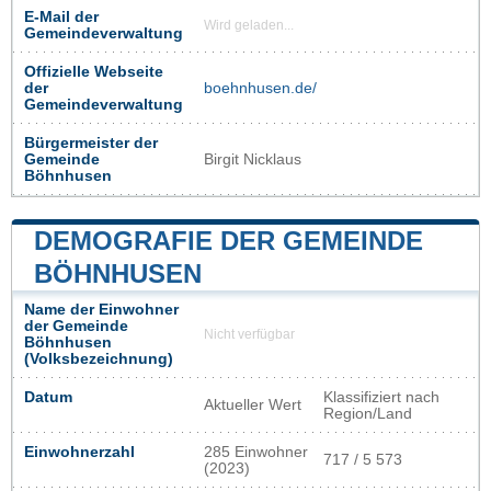
E-Mail der
Wird geladen...
Gemeindeverwaltung
Offizielle Webseite
der
boehnhusen.de/
Gemeindeverwaltung
Bürgermeister der
Gemeinde
Birgit Nicklaus
Böhnhusen
DEMOGRAFIE DER GEMEINDE
BÖHNHUSEN
Name der Einwohner
der Gemeinde
Nicht verfügbar
Böhnhusen
(Volksbezeichnung)
Datum
Klassifiziert nach
Aktueller Wert
Region/Land
Einwohnerzahl
285 Einwohner
717 / 5 573
(2023)