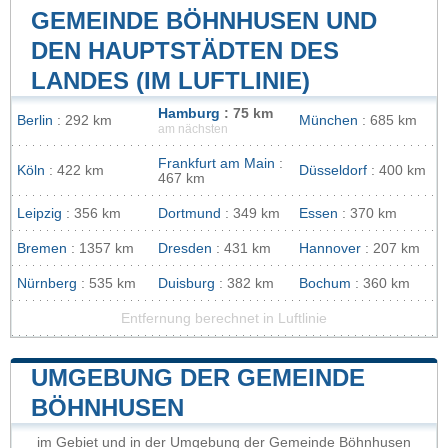
GEMEINDE BÖHNHUSEN UND
DEN HAUPTSTÄDTEN DES
LANDES (IM LUFTLINIE)
Hamburg
: 75 km
Berlin
: 292 km
München
: 685 km
am nächsten
Frankfurt am Main
:
Köln
: 422 km
Düsseldorf
: 400 km
467 km
Leipzig
: 356 km
Dortmund
: 349 km
Essen
: 370 km
Bremen
: 1357 km
Dresden
: 431 km
Hannover
: 207 km
Nürnberg
: 535 km
Duisburg
: 382 km
Bochum
: 360 km
Entfernung berechnet in Luftlinie
UMGEBUNG DER GEMEINDE
BÖHNHUSEN
im Gebiet und in der Umgebung der Gemeinde Böhnhusen