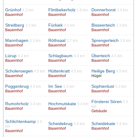
Grünhof
Flintbekerholz
Donnerhorst
1.2 km
1.6 km
2.4 km
Bauernhof
Bauernhof
Bauernhof
Streitberg
Fürkiek
Bisseerteich
3.3 km
3.3 km
3.3 km
Bauernhof
Bauernhof
Bauernhof
Mannhagen
Röthsaal
Sprengerteich
3.3 km
3.7 km
3.8 km
Bauernhof
Bauernhof
Bauernhof
Lürup
Schlagbaum
Überteich
4.4 km
4.4 km
4.5 km
Bauernhof
Bauernhof
Bauernhof
Scholensegen
Hüttenkratt
Heilige Berg
4.5 km
4.5 km
4.5 km
Bauernhof
Bauernhof
Hügel
Poggenkrug
Im See
Sophienlust
4.9 km
5.3 km
5.3 km
Bauernhof
Bauernhof
Bauernhof
Försterei Sören
5.5
Rumohrholz
Hochmutskate
5.4 km
5.4 km
km
Bauernhof
Bauernhof
Gebäude
Schlichtenkamp
5.5
Scheidekrug
Scheidekate
5.6 km
5.6 km
km
Bauernhof
Bauernhof
Bauernhof