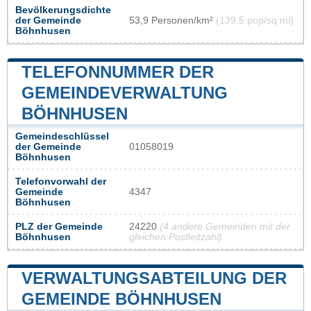
Bevölkerungsdichte
der Gemeinde
53,9 Personen/km²
(139,5 pop/sq mi)
Böhnhusen
TELEFONNUMMER DER
GEMEINDEVERWALTUNG
BÖHNHUSEN
Gemeindeschlüssel
der Gemeinde
01058019
Böhnhusen
Telefonvorwahl der
Gemeinde
4347
Böhnhusen
PLZ der Gemeinde
24220
(4 andere Gemeinden mit der
Böhnhusen
gleichen Postleitzahl)
VERWALTUNGSABTEILUNG DER
GEMEINDE BÖHNHUSEN