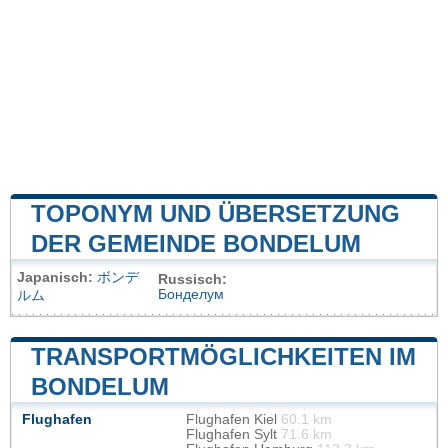
TOPONYM UND ÜBERSETZUNG
DER GEMEINDE BONDELUM
Japanisch:
ボンデ
Russisch:
Бонделум
ルム
TRANSPORTMÖGLICHKEITEN IM
BONDELUM
Flughafen
Flughafen Kiel
60.1 km
Flughafen Sylt
71.6 km