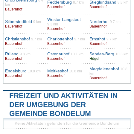
Groß Bremsburg
8.4
Feddersburg
Stieglundsand
8.7 km
8.8 km
km
Bauernhof
Bauernhof
Bauernhof
Wester Langstedt
Silberstedtfeld
Norderhof
9 km
9.7 km
9.3 km
Bauernhof
Bauernhof
Bauernhof
Christianshof
Charlottenhof
Ernsthof
9.7 km
9.7 km
9.7 km
Bauernhof
Bauernhof
Bauernhof
Rüland
Ostenauhof
Sandes-Berg
9.8 km
10.1 km
10.3 km
Bauernhof
Bauernhof
Hügel
Magdalenenhof
10.8
Engelsburg
Moltkeshof
10.8 km
10.8 km
km
Bauernhof
Bauernhof
Bauernhof
FREIZEIT UND AKTIVITÄTEN IN
DER UMGEBUNG DER
GEMEINDE BONDELUM
Keine Aktivitäten gefunden für die Gemeinde Bondelum