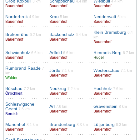
Groß Koxbüll
Schippschau
Wiesbüll
3 km
4.4 km
4.4 km
Bauernhof
Bauernhof
Bauernhof
Norderbrok
Krau
Nedderwatt
4.9 km
5 km
5 km
Bauernhof
Bauernhof
Bauernhof
Klein Bremsburg
6.4
Brekenrühe
Backensholz
6.2 km
6.4 km
km
Bauernhof
Bauernhof
Bauernhof
Schwienholz
Arlfeld
Rimmels-Berg
6.6 km
6.6 km
6.7 km
Bauernhof
Bauernhof
Hügel
Rumbrand Raade
7
Jörtle
Westerschau
7.1 km
7.1 km
km
Bauernhof
Bauernhof
Wälder
Büschau
Neukrug
Hochholz
7.2 km
7.2 km
7.6 km
Örtlichkeit
Bauernhof
Bauernhof
Schleswigsche
Arl
Gravenstein
7.6 km
8 km
Geest
7.6 km
Bauernhof
Bauernhof
Bereich
Marienhof
Brandenburg
Lütjenburg
8.1 km
8.3 km
8.3 km
Bauernhof
Bauernhof
Bauernhof