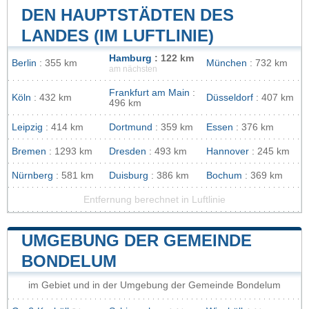
DEN HAUPTSTÄDTEN DES
LANDES (IM LUFTLINIE)
Hamburg
: 122 km
Berlin
: 355 km
München
: 732 km
am nächsten
Frankfurt am Main
:
Köln
: 432 km
Düsseldorf
: 407 km
496 km
Leipzig
: 414 km
Dortmund
: 359 km
Essen
: 376 km
Bremen
: 1293 km
Dresden
: 493 km
Hannover
: 245 km
Nürnberg
: 581 km
Duisburg
: 386 km
Bochum
: 369 km
Entfernung berechnet in Luftlinie
UMGEBUNG DER GEMEINDE
BONDELUM
im Gebiet und in der Umgebung der Gemeinde Bondelum