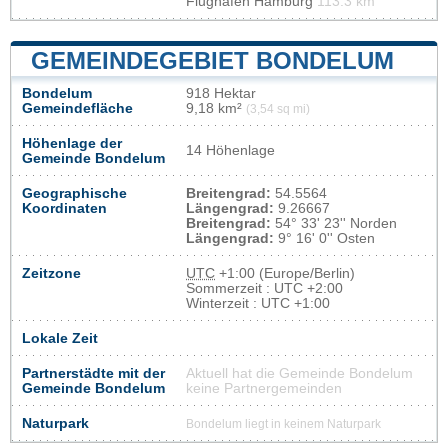
Flughafen Hamburg
113.3 km
GEMEINDEGEBIET BONDELUM
Bondelum
918 Hektar
Gemeindefläche
9,18 km²
(3,54 sq mi)
Höhenlage der
14 Höhenlage
Gemeinde Bondelum
Geographische
Breitengrad:
54.5564
Koordinaten
Längengrad:
9.26667
Breitengrad:
54° 33' 23'' Norden
Längengrad:
9° 16' 0'' Osten
Zeitzone
UTC
+1:00 (Europe/Berlin)
Sommerzeit : UTC +2:00
Winterzeit : UTC +1:00
Lokale Zeit
Partnerstädte mit der
Aktuell hat die Gemeinde Bondelum
Gemeinde Bondelum
keine Partnergemeinden
Naturpark
Bondelum liegt in keinem Naturpark