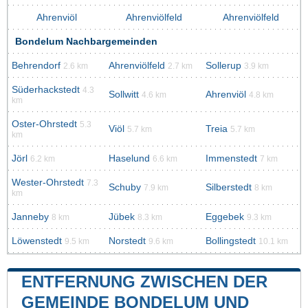
Ahrenviöl
Ahrenviölfeld
Ahrenviölfeld
Bondelum Nachbargemeinden
Behrendorf
Ahrenviölfeld
Sollerup
2.6 km
2.7 km
3.9 km
Süderhackstedt
4.3
Sollwitt
Ahrenviöl
4.6 km
4.8 km
km
Oster-Ohrstedt
5.3
Viöl
Treia
5.7 km
5.7 km
km
Jörl
Haselund
Immenstedt
6.2 km
6.6 km
7 km
Wester-Ohrstedt
7.3
Schuby
Silberstedt
7.9 km
8 km
km
Janneby
Jübek
Eggebek
8 km
8.3 km
9.3 km
Löwenstedt
Norstedt
Bollingstedt
9.5 km
9.6 km
10.1 km
ENTFERNUNG ZWISCHEN DER
GEMEINDE BONDELUM UND