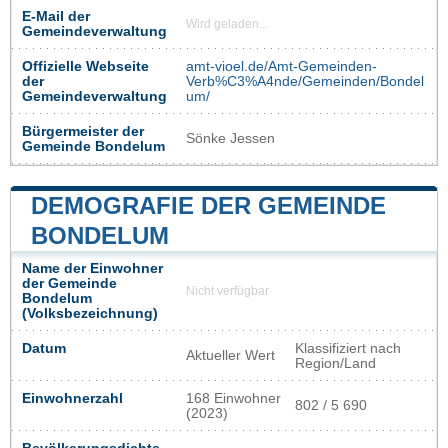
E-Mail der
Wird geladen...
Gemeindeverwaltung
Offizielle Webseite
amt-vioel.de/Amt-Gemeinden-
der
Verb%C3%A4nde/Gemeinden/Bondel
Gemeindeverwaltung
um/
Bürgermeister der
Sönke Jessen
Gemeinde Bondelum
DEMOGRAFIE DER GEMEINDE
BONDELUM
Name der Einwohner
der Gemeinde
Nicht verfügbar
Bondelum
(Volksbezeichnung)
Datum
Klassifiziert nach
Aktueller Wert
Region/Land
Einwohnerzahl
168 Einwohner
802 / 5 690
(2023)