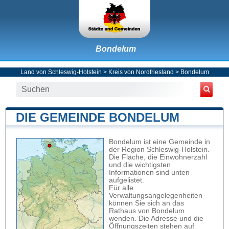
Bondelum
Land von Schleswig-Holstein
>
Kreis von Nordfriesland
>
Bondelum
DIE GEMEINDE BONDELUM
Bondelum ist eine Gemeinde in
der Region Schleswig-Holstein.
Die Fläche, die Einwohnerzahl
und die wichtigsten
Informationen sind unten
aufgelistet.
Für alle
Verwaltungsangelegenheiten
können Sie sich an das
Rathaus von Bondelum
wenden. Die Adresse und die
Öffnungszeiten stehen auf