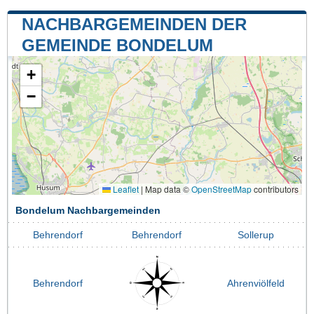
NACHBARGEMEINDEN DER
GEMEINDE BONDELUM
+
−
Leaflet
|
Map data ©
OpenStreetMap
contributors
Bondelum Nachbargemeinden
Behrendorf
Behrendorf
Sollerup
Behrendorf
Ahrenviölfeld