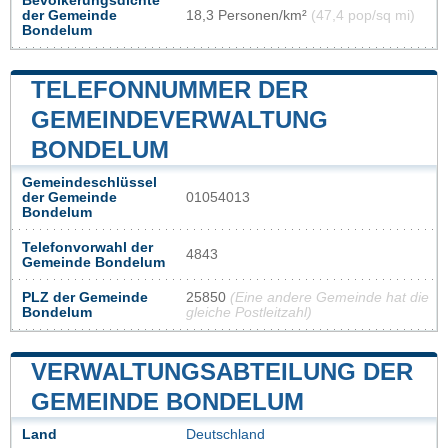
Bevölkerungsdichte
der Gemeinde
18,3 Personen/km²
(47,4 pop/sq mi)
Bondelum
TELEFONNUMMER DER
GEMEINDEVERWALTUNG
BONDELUM
Gemeindeschlüssel
der Gemeinde
01054013
Bondelum
Telefonvorwahl der
4843
Gemeinde Bondelum
PLZ der Gemeinde
25850
(Eine andere Gemeinde hat die
Bondelum
gleiche Postleitzahl)
VERWALTUNGSABTEILUNG DER
GEMEINDE BONDELUM
Land
Deutschland