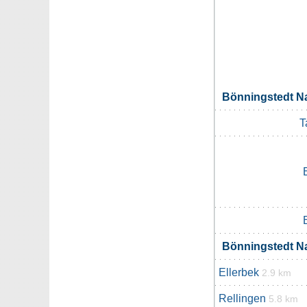
Bönningstedt 
T
Bönningstedt 
Ellerbek
2.9 km
Rellingen
5.8 km