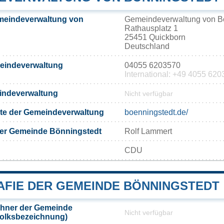
meindeverwaltung von
Gemeindeverwaltung von B
Rathausplatz 1
25451 Quickborn
Deutschland
meindeverwaltung
04055 6203570
International: +49 4055 62
eindeverwaltung
Nicht verfügbar
eite der Gemeindeverwaltung
boenningstedt.de/
der Gemeinde Bönningstedt
Rolf Lammert
CDU
FIE DER GEMEINDE BÖNNINGSTEDT
hner der Gemeinde
Nicht verfügbar
Volksbezeichnung)