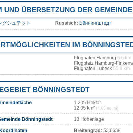
 UND ÜBERSETZUNG DER GEMEINDE
ングシュテット
Russisch:
Бённингштедт
RTMÖGLICHKEITEN IM BÖNNINGSTE
Flughafen Hamburg
6.6 km
Flugplatz Hamburg-Finken
Flughafen Lübeck
55.8 km
EGEBIET BÖNNINGSTEDT
emeindefläche
1 205 Hektar
12,05 km²
(4,65 sq mi)
Gemeinde Bönningstedt
13 Höhenlage
Koordinaten
Breitengrad:
53.6639