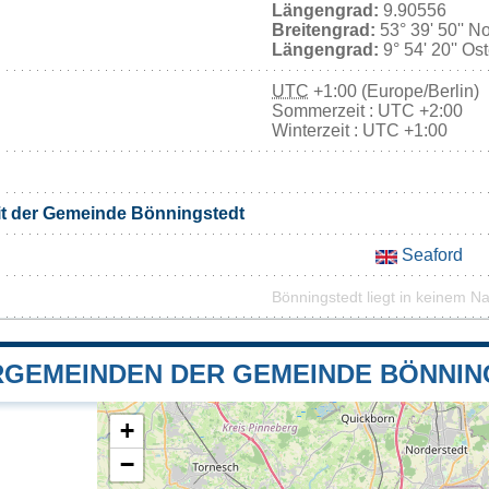
Längengrad:
9.90556
Breitengrad:
53° 39' 50'' N
Längengrad:
9° 54' 20'' Os
UTC
+1:00 (Europe/Berlin)
Sommerzeit : UTC +2:00
Winterzeit : UTC +1:00
it der Gemeinde Bönningstedt
Seaford
Bönningstedt liegt in keinem N
GEMEINDEN DER GEMEINDE BÖNNIN
+
−