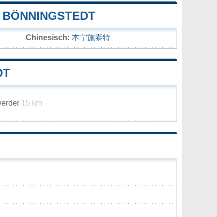
 BÖNNINGSTEDT
Chinesisch:
本宁施泰特
DT
werder
15 km