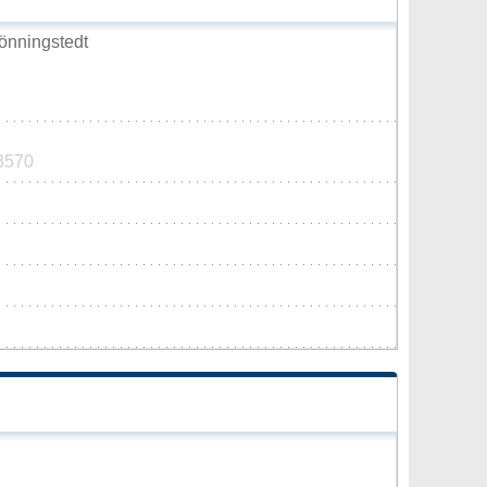
önningstedt
03570