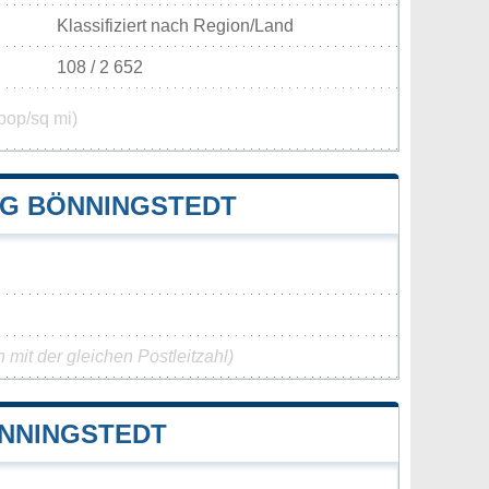
Klassifiziert nach Region/Land
108 / 2 652
pop/sq mi)
G BÖNNINGSTEDT
mit der gleichen Postleitzahl)
NNINGSTEDT