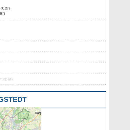
orden
ten
aturpark
GSTEDT