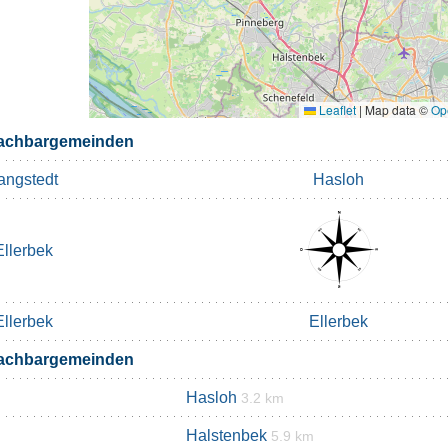
Leaflet
|
Map data ©
Op
Nachbargemeinden
angstedt
Hasloh
Ellerbek
Ellerbek
Ellerbek
Nachbargemeinden
Hasloh
3.2 km
Halstenbek
5.9 km