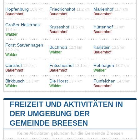
Hopfenburg
Friedrichshof
Marienhof
10.8 km
11.2 km
11.4 km
Bauernhof
Bauernhof
Bauernhof
Großer Hellerholz
Kruseshof
Hüttenhof
11.5 km
12 km
11.4 km
Bauernhof
Bauernhof
Wälder
Forst Stavenhagen
Buchholz
Karlstein
12.3 km
12.5 km
12.2 km
Wälder
Bauernhof
Wälder
Carlshof
Fritscheshof
Rehhagen
12.5 km
13.1 km
13.2 km
Bauernhof
Bauernhof
Wälder
Birkbusch
Die Horst
Fünfeichen
13.3 km
13.7 km
14.5 km
Wälder
Wälder
Bauernhof
FREIZEIT UND AKTIVITÄTEN IN
DER UMGEBUNG DER
GEMEINDE BREESEN
Keine Aktivitäten gefunden für die Gemeinde Breesen