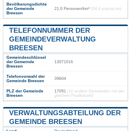
Bevölkerungsdichte
der Gemeinde
21,0 Personen/km²
(54,4 pop/sq mi)
Breesen
TELEFONNUMMER DER
GEMEINDEVERWALTUNG
BREESEN
Gemeindeschlüssel
der Gemeinde
13071016
Breesen
Telefonvorwahl der
39604
Gemeinde Breesen
PLZ der Gemeinde
17091
(11 andere Gemeinden mit der
Breesen
gleichen Postleitzahl)
VERWALTUNGSABTEILUNG DER
GEMEINDE BREESEN