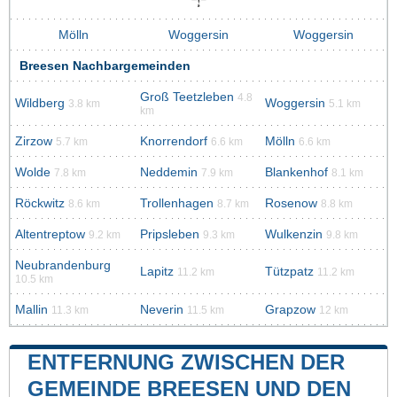
Mölln
Woggersin
Woggersin
Breesen Nachbargemeinden
Groß Teetzleben
4.8
Wildberg
Woggersin
3.8 km
5.1 km
km
Zirzow
Knorrendorf
Mölln
5.7 km
6.6 km
6.6 km
Wolde
Neddemin
Blankenhof
7.8 km
7.9 km
8.1 km
Röckwitz
Trollenhagen
Rosenow
8.6 km
8.7 km
8.8 km
Altentreptow
Pripsleben
Wulkenzin
9.2 km
9.3 km
9.8 km
Neubrandenburg
Lapitz
Tützpatz
11.2 km
11.2 km
10.5 km
Mallin
Neverin
Grapzow
11.3 km
11.5 km
12 km
ENTFERNUNG ZWISCHEN DER
GEMEINDE BREESEN UND DEN