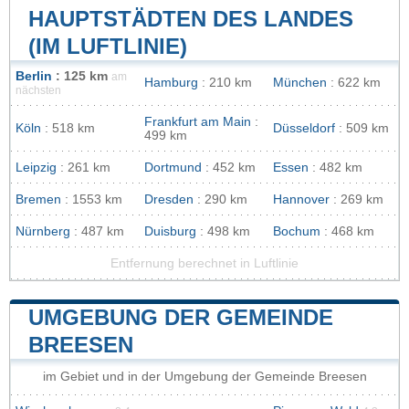
HAUPTSTÄDTEN DES LANDES
(IM LUFTLINIE)
Berlin
: 125 km
am
Hamburg
: 210 km
München
: 622 km
nächsten
Frankfurt am Main
:
Köln
: 518 km
Düsseldorf
: 509 km
499 km
Leipzig
: 261 km
Dortmund
: 452 km
Essen
: 482 km
Bremen
: 1553 km
Dresden
: 290 km
Hannover
: 269 km
Nürnberg
: 487 km
Duisburg
: 498 km
Bochum
: 468 km
Entfernung berechnet in Luftlinie
UMGEBUNG DER GEMEINDE
BREESEN
im Gebiet und in der Umgebung der Gemeinde Breesen