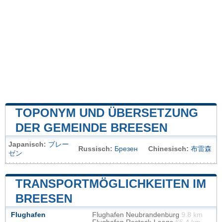
TOPONYM UND ÜBERSETZUNG
DER GEMEINDE BREESEN
Japanisch:
ブレー
Russisch:
Брезен
Chinesisch:
布雷森
ゼン
TRANSPORTMÖGLICHKEITEN IM
BREESEN
Flughafen
Flughafen Neubrandenburg
9.8 km