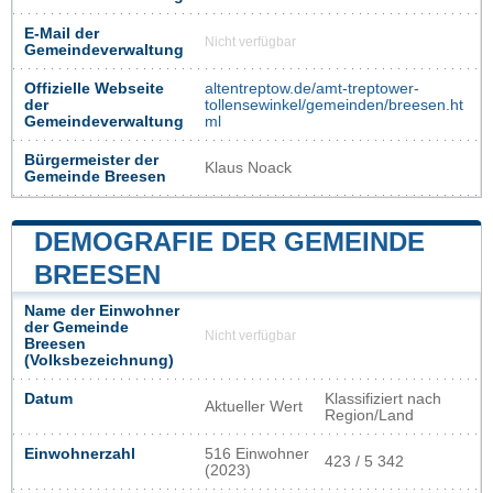
E-Mail der
Nicht verfügbar
Gemeindeverwaltung
Offizielle Webseite
altentreptow.de/amt-treptower-
der
tollensewinkel/gemeinden/breesen.ht
Gemeindeverwaltung
ml
Bürgermeister der
Klaus Noack
Gemeinde Breesen
DEMOGRAFIE DER GEMEINDE
BREESEN
Name der Einwohner
der Gemeinde
Nicht verfügbar
Breesen
(Volksbezeichnung)
Datum
Klassifiziert nach
Aktueller Wert
Region/Land
Einwohnerzahl
516 Einwohner
423 / 5 342
(2023)