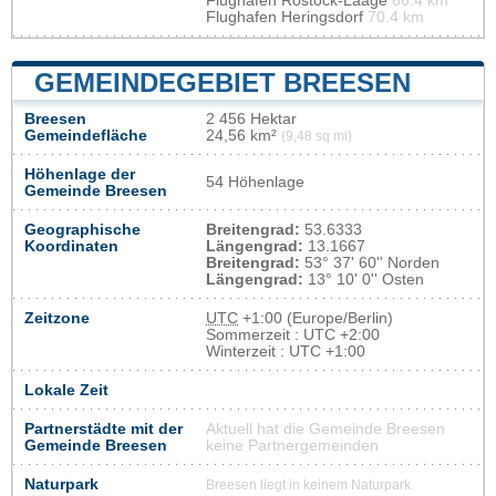
Flughafen Rostock-Laage
66.4 km
Flughafen Heringsdorf
70.4 km
GEMEINDEGEBIET BREESEN
Breesen
2 456 Hektar
Gemeindefläche
24,56 km²
(9,48 sq mi)
Höhenlage der
54 Höhenlage
Gemeinde Breesen
Geographische
Breitengrad:
53.6333
Koordinaten
Längengrad:
13.1667
Breitengrad:
53° 37' 60'' Norden
Längengrad:
13° 10' 0'' Osten
Zeitzone
UTC
+1:00 (Europe/Berlin)
Sommerzeit : UTC +2:00
Winterzeit : UTC +1:00
Lokale Zeit
Partnerstädte mit der
Aktuell hat die Gemeinde Breesen
Gemeinde Breesen
keine Partnergemeinden
Naturpark
Breesen liegt in keinem Naturpark