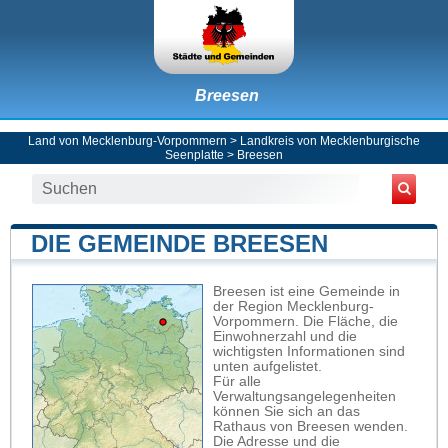
Breesen
Land von Mecklenburg-Vorpommern
>
Landkreis von Mecklenburgische
Seenplatte
>
Breesen
DIE GEMEINDE BREESEN
Breesen ist eine Gemeinde in
der Region Mecklenburg-
Vorpommern. Die Fläche, die
Einwohnerzahl und die
wichtigsten Informationen sind
unten aufgelistet.
Für alle
Verwaltungsangelegenheiten
können Sie sich an das
Rathaus von Breesen wenden.
Die Adresse und die