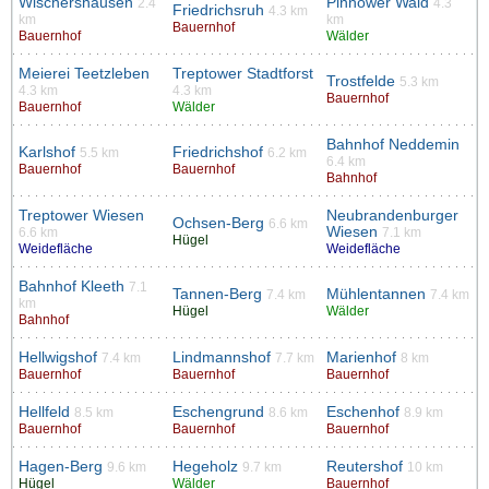
Wischershausen
Pinnower Wald
2.4
4.3
Friedrichsruh
4.3 km
km
km
Bauernhof
Bauernhof
Wälder
Meierei Teetzleben
Treptower Stadtforst
Trostfelde
5.3 km
4.3 km
4.3 km
Bauernhof
Bauernhof
Wälder
Bahnhof Neddemin
Karlshof
Friedrichshof
5.5 km
6.2 km
6.4 km
Bauernhof
Bauernhof
Bahnhof
Treptower Wiesen
Neubrandenburger
Ochsen-Berg
6.6 km
Wiesen
6.6 km
7.1 km
Hügel
Weidefläche
Weidefläche
Bahnhof Kleeth
7.1
Tannen-Berg
Mühlentannen
7.4 km
7.4 km
km
Hügel
Wälder
Bahnhof
Hellwigshof
Lindmannshof
Marienhof
7.4 km
7.7 km
8 km
Bauernhof
Bauernhof
Bauernhof
Hellfeld
Eschengrund
Eschenhof
8.5 km
8.6 km
8.9 km
Bauernhof
Bauernhof
Bauernhof
Hagen-Berg
Hegeholz
Reutershof
9.6 km
9.7 km
10 km
Hügel
Wälder
Bauernhof