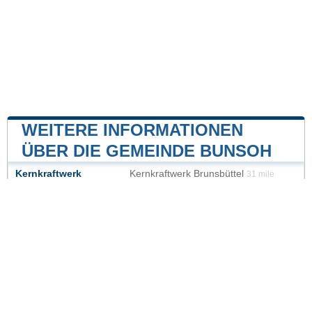
WEITERE INFORMATIONEN
ÜBER DIE GEMEINDE BUNSOH
Kernkraftwerk
Kernkraftwerk Brunsbüttel
31 mile
Kernkraftwerk Brokdorf
35 mile
Unsere Website ist nicht mit einer Regierungsbehörde
des Landes verbunden oder wird von ihr gesponsert.
Wir sind ein unabhängiges Unternehmen, das sich der
Bereitstellung wertvoller Informationen für die Bürger
und Einwohner des Landes verschrieben hat.
Impressum
|