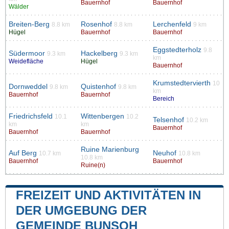
Bauernhof
Bauernhof
Wälder
Breiten-Berg
Rosenhof
Lerchenfeld
8.8 km
8.8 km
9 km
Hügel
Bauernhof
Bauernhof
Eggstedterholz
9.8
Südermoor
Hackelberg
9.3 km
9.3 km
km
Weidefläche
Hügel
Bauernhof
Krumstedtervierth
10
Dornweddel
Quistenhof
9.8 km
9.8 km
km
Bauernhof
Bauernhof
Bereich
Friedrichsfeld
Wittenbergen
10.1
10.2
Telsenhof
10.2 km
km
km
Bauernhof
Bauernhof
Bauernhof
Ruine Marienburg
Auf Berg
Neuhof
10.7 km
10.8 km
10.8 km
Bauernhof
Bauernhof
Ruine(n)
FREIZEIT UND AKTIVITÄTEN IN
DER UMGEBUNG DER
GEMEINDE BUNSOH