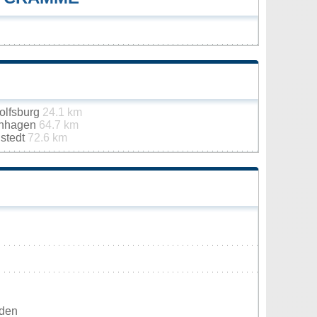
olfsburg
24.1 km
enhagen
64.7 km
stedt
72.6 km
rden