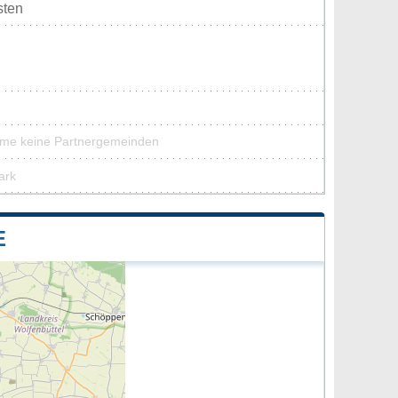
sten
mme keine Partnergemeinden
ark
E