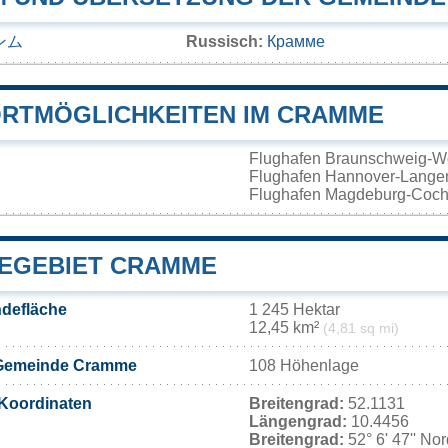
ンム
Russisch:
Крамме
RTMÖGLICHKEITEN IM CRAMME
Flughafen Braunschweig-W
Flughafen Hannover-Lang
Flughafen Magdeburg-Coch
EGEBIET CRAMME
defläche
1 245 Hektar
12,45 km²
(4,81 sq mi)
 Gemeinde Cramme
108 Höhenlage
Koordinaten
Breitengrad:
52.1131
Längengrad:
10.4456
Breitengrad:
52° 6' 47'' No