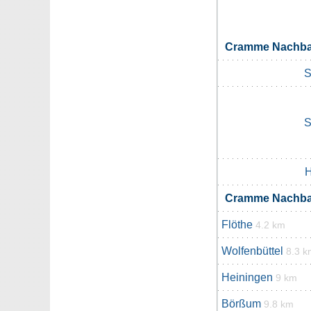
Cramme Nachba
S
S
H
Cramme Nachba
Flöthe
4.2 km
Wolfenbüttel
8.3 k
Heiningen
9 km
Börßum
9.8 km