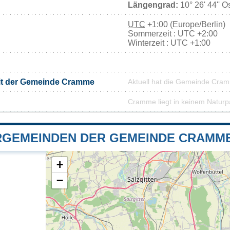
Längengrad:
10° 26' 44'' O
UTC
+1:00 (Europe/Berlin)
Sommerzeit : UTC +2:00
Winterzeit : UTC +1:00
mit der Gemeinde Cramme
Aktuell hat die Gemeinde Cra
Cramme liegt in keinem Naturp
GEMEINDEN DER GEMEINDE CRAMM
+
−