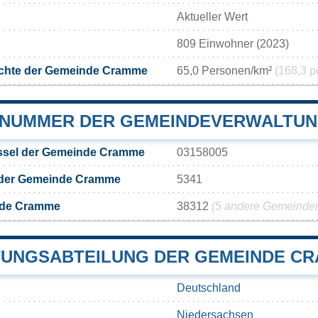
Aktueller Wert
809 Einwohner (2023)
chte der Gemeinde Cramme
65,0 Personen/km²
(168,3 p
NUMMER DER GEMEINDEVERWALTU
ssel der Gemeinde Cramme
03158005
 der Gemeinde Cramme
5341
nde Cramme
38312
(5 andere Gemeinden 
UNGSABTEILUNG DER GEMEINDE C
Deutschland
Niedersachsen