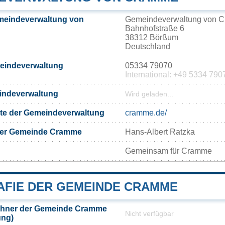
meindeverwaltung von
Gemeindeverwaltung von 
Bahnhofstraße 6
38312 Börßum
Deutschland
meindeverwaltung
05334 79070
International: +49 5334 790
eindeverwaltung
Wird geladen...
eite der Gemeindeverwaltung
cramme.de/
der Gemeinde Cramme
Hans-Albert Ratzka
Gemeinsam für Cramme
FIE DER GEMEINDE CRAMME
ohner der Gemeinde Cramme
Nicht verfügbar
ung)