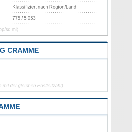
Klassifiziert nach Region/Land
775 / 5 053
op/sq mi)
NG CRAMME
mit der gleichen Postleitzahl)
RAMME