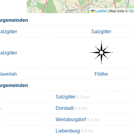
Leaflet
|
Map data ©
Op
rgemeinden
alzgitter
Salzgitter
alzgitter
averlah
Flöthe
rgemeinden
Salzgitter
5.5 km
Dorstadt
m
8.4 km
Werlaburgdorf
9.2 km
Liebenburg
9.9 km