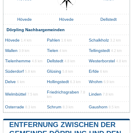
Hövede
Hövede
Dellstedt
Dörpling Nachbargemeinden
Hövede
Pahlen
Schalkholz
1.4 km
1.6 km
3.2 km
Wallen
Tielen
Tellingstedt
3.9 km
4 km
4.2 km
Tielenhemme
Dellstedt
Westerborstel
4.6 km
4.8 km
4.8 km
Süderdorf
Glüsing
Erfde
5.8 km
5.8 km
6 km
Delve
Hollingstedt
Wrohm
6 km
6.3 km
6.9 km
Friedrichsgraben
7.8
Welmbüttel
Linden
7.5 km
7.8 km
km
Osterrade
Schrum
Gaushorn
8.3 km
8.3 km
8.5 km
ENTFERNUNG ZWISCHEN DER