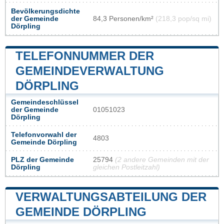
Bevölkerungsdichte
der Gemeinde
84,3 Personen/km²
(218,3 pop/sq mi)
Dörpling
TELEFONNUMMER DER
GEMEINDEVERWALTUNG
DÖRPLING
Gemeindeschlüssel
der Gemeinde
01051023
Dörpling
Telefonvorwahl der
4803
Gemeinde Dörpling
PLZ der Gemeinde
25794
(2 andere Gemeinden mit der
Dörpling
gleichen Postleitzahl)
VERWALTUNGSABTEILUNG DER
GEMEINDE DÖRPLING