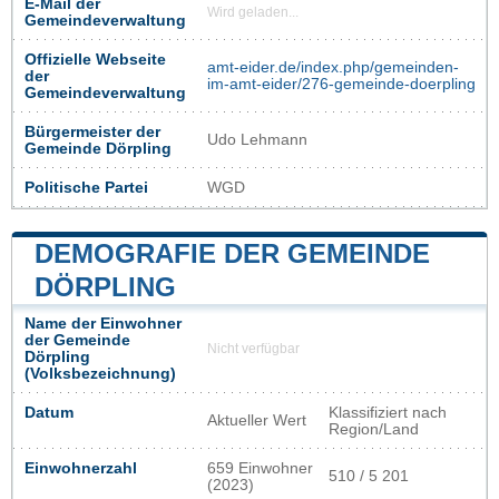
E-Mail der
Wird geladen...
Gemeindeverwaltung
Offizielle Webseite
amt-eider.de/index.php/gemeinden-
der
im-amt-eider/276-gemeinde-doerpling
Gemeindeverwaltung
Bürgermeister der
Udo Lehmann
Gemeinde Dörpling
Politische Partei
WGD
DEMOGRAFIE DER GEMEINDE
DÖRPLING
Name der Einwohner
der Gemeinde
Nicht verfügbar
Dörpling
(Volksbezeichnung)
Datum
Klassifiziert nach
Aktueller Wert
Region/Land
Einwohnerzahl
659 Einwohner
510 / 5 201
(2023)