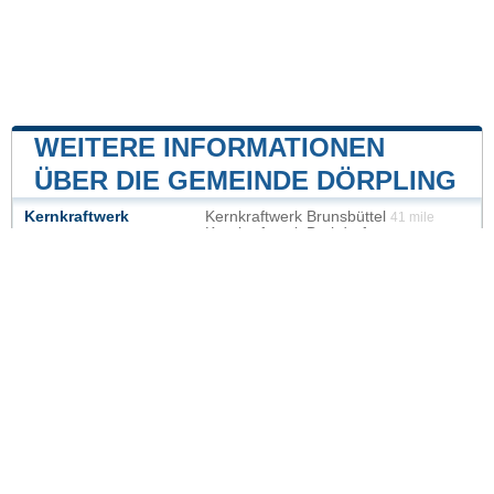
WEITERE INFORMATIONEN
ÜBER DIE GEMEINDE DÖRPLING
Kernkraftwerk
Kernkraftwerk Brunsbüttel
41 mile
Kernkraftwerk Brokdorf
45 mile
Unsere Website ist nicht mit einer Regierungsbehörde
des Landes verbunden oder wird von ihr gesponsert.
Wir sind ein unabhängiges Unternehmen, das sich der
Bereitstellung wertvoller Informationen für die Bürger
und Einwohner des Landes verschrieben hat.
Impressum
|
Daten aktualisieren
|
Kontakt
|
Städte und Ortschaften
der Welt
| Copyright © 2026 stadte-gemeinden.de Alle
Rechte vorbehalten