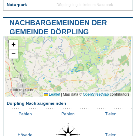
Naturpark
Dörpling liegt in keinem Naturpark
NACHBARGEMEINDEN DER
GEMEINDE DÖRPLING
+
−
Leaflet
|
Map data ©
OpenStreetMap
contributors
Dörpling Nachbargemeinden
Pahlen
Pahlen
Tielen
Hövede
Tielen