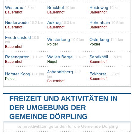
Westerau
Brückhof
Heideweg
9.8 km
10 km
10 km
Bauernhof
Bauernhof
Bauernhof
Niederweide
Aukrug
Hohenhain
10.2 km
10.3 km
10.5 km
Bauernhof
Bauernhof
Bauernhof
Friedrichsfeld
10.5
Westerkoog
Osterkoog
10.9 km
11.1 km
km
Polder
Polder
Bauernhof
Rosengarten
Wollen Berge
Sandknöll
11.1 km
11.4 km
11.5 km
Bauernhof
Hügel
Bauernhof
Johannisberg
11.7
Horster Koog
Eckhorst
11.6 km
11.7 km
km
Polder
Bauernhof
Bauernhof
FREIZEIT UND AKTIVITÄTEN IN
DER UMGEBUNG DER
GEMEINDE DÖRPLING
Keine Aktivitäten gefunden für die Gemeinde Dörpling