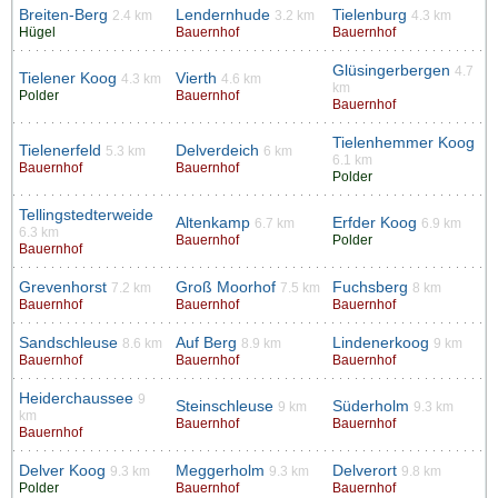
Breiten-Berg
Lendernhude
Tielenburg
2.4 km
3.2 km
4.3 km
Hügel
Bauernhof
Bauernhof
Glüsingerbergen
4.7
Tielener Koog
Vierth
4.3 km
4.6 km
km
Polder
Bauernhof
Bauernhof
Tielenhemmer Koog
Tielenerfeld
Delverdeich
5.3 km
6 km
6.1 km
Bauernhof
Bauernhof
Polder
Tellingstedterweide
Altenkamp
Erfder Koog
6.7 km
6.9 km
6.3 km
Bauernhof
Polder
Bauernhof
Grevenhorst
Groß Moorhof
Fuchsberg
7.2 km
7.5 km
8 km
Bauernhof
Bauernhof
Bauernhof
Sandschleuse
Auf Berg
Lindenerkoog
8.6 km
8.9 km
9 km
Bauernhof
Bauernhof
Bauernhof
Heiderchaussee
9
Steinschleuse
Süderholm
9 km
9.3 km
km
Bauernhof
Bauernhof
Bauernhof
Delver Koog
Meggerholm
Delverort
9.3 km
9.3 km
9.8 km
Polder
Bauernhof
Bauernhof