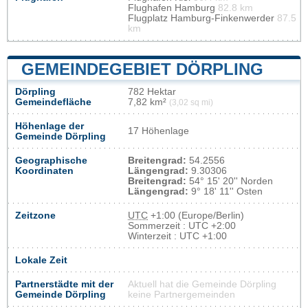
Flughafen Hamburg
82.8 km
Flugplatz Hamburg-Finkenwerder
87.5
km
GEMEINDEGEBIET DÖRPLING
Dörpling
782 Hektar
Gemeindefläche
7,82 km²
(3,02 sq mi)
Höhenlage der
17 Höhenlage
Gemeinde Dörpling
Geographische
Breitengrad:
54.2556
Koordinaten
Längengrad:
9.30306
Breitengrad:
54° 15' 20'' Norden
Längengrad:
9° 18' 11'' Osten
Zeitzone
UTC
+1:00 (Europe/Berlin)
Sommerzeit : UTC +2:00
Winterzeit : UTC +1:00
Lokale Zeit
Partnerstädte mit der
Aktuell hat die Gemeinde Dörpling
Gemeinde Dörpling
keine Partnergemeinden