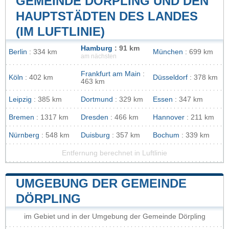
GEMEINDE DÖRPLING UND DEN
HAUPTSTÄDTEN DES LANDES
(IM LUFTLINIE)
Hamburg
: 91 km
Berlin
: 334 km
München
: 699 km
am nächsten
Frankfurt am Main
:
Köln
: 402 km
Düsseldorf
: 378 km
463 km
Leipzig
: 385 km
Dortmund
: 329 km
Essen
: 347 km
Bremen
: 1317 km
Dresden
: 466 km
Hannover
: 211 km
Nürnberg
: 548 km
Duisburg
: 357 km
Bochum
: 339 km
Entfernung berechnet in Luftlinie
UMGEBUNG DER GEMEINDE
DÖRPLING
im Gebiet und in der Umgebung der Gemeinde Dörpling