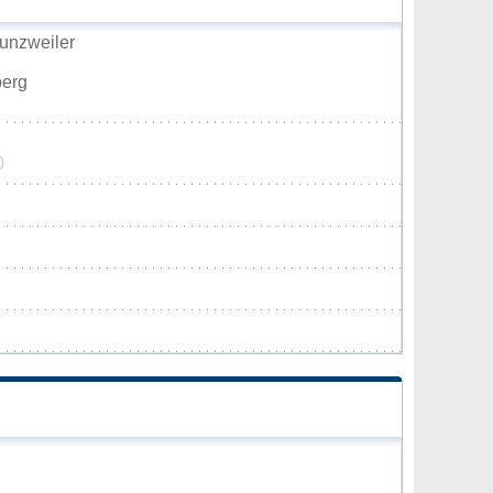
unzweiler
berg
0