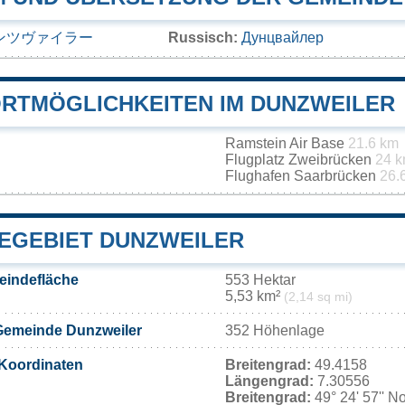
ンツヴァイラー
Russisch:
Дунцвайлер
RTMÖGLICHKEITEN IM DUNZWEILER
Ramstein Air Base
21.6 km
Flugplatz Zweibrücken
24 
Flughafen Saarbrücken
26.
EGEBIET DUNZWEILER
eindefläche
553 Hektar
5,53 km²
(2,14 sq mi)
Gemeinde Dunzweiler
352 Höhenlage
Koordinaten
Breitengrad:
49.4158
Längengrad:
7.30556
Breitengrad:
49° 24' 57'' N