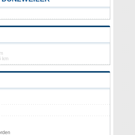
km
6 km
orden