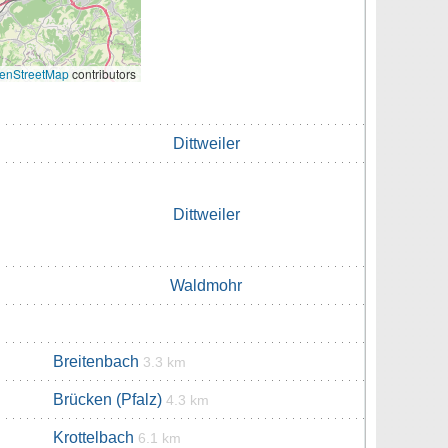
enStreetMap
contributors
Dittweiler
Dittweiler
Waldmohr
Breitenbach
3.3 km
Brücken (Pfalz)
4.3 km
Krottelbach
6.1 km