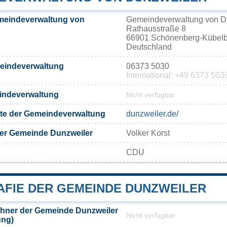
meindeverwaltung von
Gemeindeverwaltung von D
Rathausstraße 8
66901 Schönenberg-Kübel
Deutschland
meindeverwaltung
06373 5030
International: +49 6373 503
eindeverwaltung
Nicht verfügbar
eite der Gemeindeverwaltung
dunzweiler.de/
der Gemeinde Dunzweiler
Volker Korst
CDU
FIE DER GEMEINDE DUNZWEILER
hner der Gemeinde Dunzweiler
Nicht verfügbar
ung)