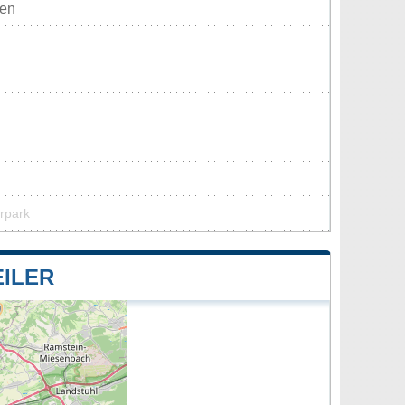
ten
urpark
ILER