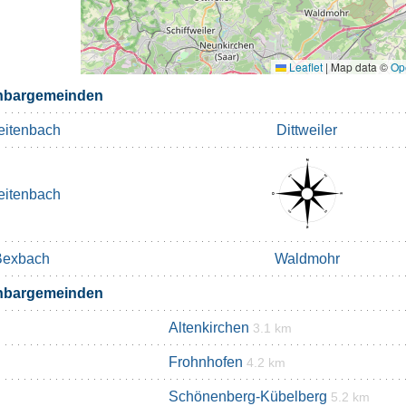
Leaflet
|
Map data ©
Op
hbargemeinden
eitenbach
Dittweiler
eitenbach
Bexbach
Waldmohr
hbargemeinden
Altenkirchen
3.1 km
Frohnhofen
4.2 km
Schönenberg-Kübelberg
5.2 km