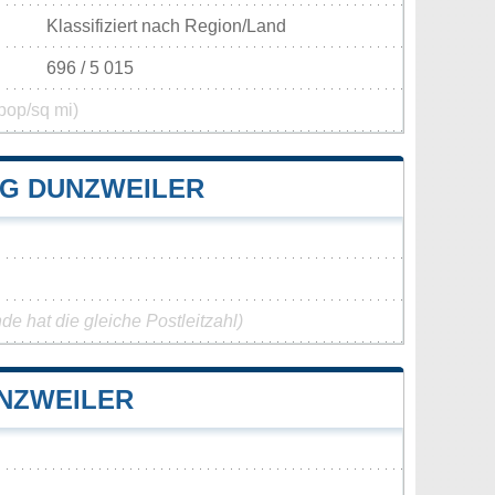
Klassifiziert nach Region/Land
696 / 5 015
pop/sq mi)
G DUNZWEILER
e hat die gleiche Postleitzahl)
NZWEILER