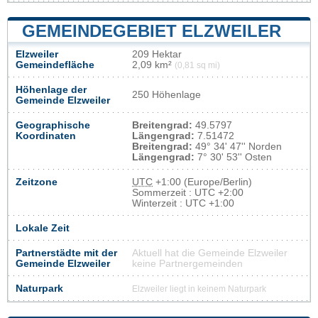
GEMEINDEGEBIET ELZWEILER
Elzweiler
209 Hektar
Gemeindefläche
2,09 km²
(0,81 sq mi)
Höhenlage der
250 Höhenlage
Gemeinde Elzweiler
Geographische
Breitengrad:
49.5797
Koordinaten
Längengrad:
7.51472
Breitengrad:
49° 34' 47'' Norden
Längengrad:
7° 30' 53'' Osten
Zeitzone
UTC
+1:00 (Europe/Berlin)
Sommerzeit : UTC +2:00
Winterzeit : UTC +1:00
Lokale Zeit
Partnerstädte mit der
Aktuell hat die Gemeinde Elzweiler
Gemeinde Elzweiler
keine Partnergemeinden
Naturpark
Elzweiler liegt in keinem Naturpark