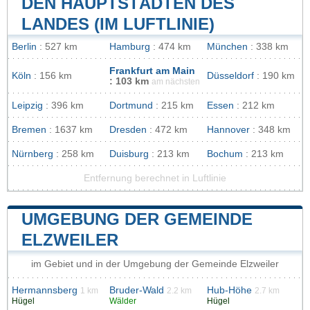
DEN HAUPTSTÄDTEN DES
LANDES (IM LUFTLINIE)
Berlin
: 527 km
Hamburg
: 474 km
München
: 338 km
Frankfurt am Main
Köln
: 156 km
Düsseldorf
: 190 km
: 103 km
am nächsten
Leipzig
: 396 km
Dortmund
: 215 km
Essen
: 212 km
Bremen
: 1637 km
Dresden
: 472 km
Hannover
: 348 km
Nürnberg
: 258 km
Duisburg
: 213 km
Bochum
: 213 km
Entfernung berechnet in Luftlinie
UMGEBUNG DER GEMEINDE
ELZWEILER
im Gebiet und in der Umgebung der Gemeinde Elzweiler
Hermannsberg
Bruder-Wald
Hub-Höhe
1 km
2.2 km
2.7 km
Hügel
Wälder
Hügel