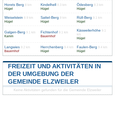
Horets Berg
Kindelhell
Ödesberg
8 km
8.3 km
8.3 km
Hügel
Hügel
Hügel
Weiselstein
Sattel-Berg
Rüll-Berg
8.9 km
9 km
9.1 km
Hügel
Hügel
Hügel
Käsweilerhöhe
9.1
Galgen-Berg
Fichtenhof
9.1 km
9.1 km
km
Kamm
Bauernhof
Hügel
Langwies
Herrchenberg
Faulen-Berg
9.2 km
9.4 km
9.4 km
Bauernhof
Hügel
Hügel
FREIZEIT UND AKTIVITÄTEN IN
DER UMGEBUNG DER
GEMEINDE ELZWEILER
Keine Aktivitäten gefunden für die Gemeinde Elzweiler