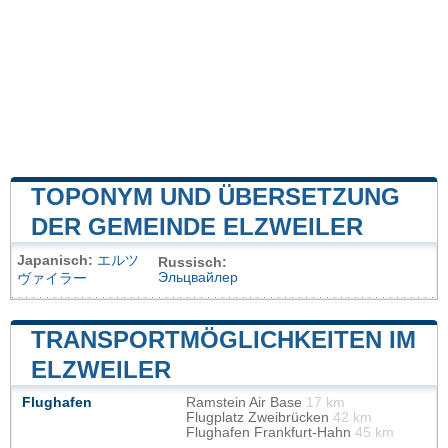
TOPONYM UND ÜBERSETZUNG
DER GEMEINDE ELZWEILER
Japanisch:
エルツ
Russisch:
Эльцвайлер
ヴァイラー
TRANSPORTMÖGLICHKEITEN IM
ELZWEILER
Flughafen
Ramstein Air Base
17 km
Flugplatz Zweibrücken
42 km
Flughafen Frankfurt-Hahn
45 km