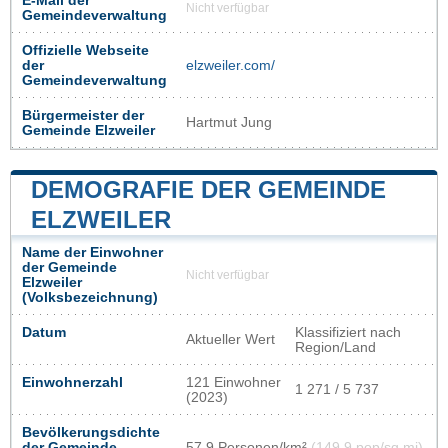
E-Mail der
Nicht verfügbar
Gemeindeverwaltung
Offizielle Webseite
der
elzweiler.com/
Gemeindeverwaltung
Bürgermeister der
Hartmut Jung
Gemeinde Elzweiler
DEMOGRAFIE DER GEMEINDE
ELZWEILER
Name der Einwohner
der Gemeinde
Nicht verfügbar
Elzweiler
(Volksbezeichnung)
Datum
Klassifiziert nach
Aktueller Wert
Region/Land
Einwohnerzahl
121 Einwohner
1 271 / 5 737
(2023)
Bevölkerungsdichte
der Gemeinde
57,9 Personen/km²
(149,9 pop/sq mi)