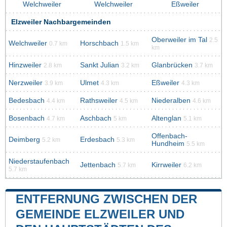
Welchweiler
Welchweiler
Eßweiler
Elzweiler Nachbargemeinden
Oberweiler im Tal
2.5
Welchweiler
Horschbach
0.7 km
1.5 km
km
Hinzweiler
Sankt Julian
Glanbrücken
2.8 km
3.2 km
3.7 km
Nerzweiler
Ulmet
Eßweiler
3.9 km
4.3 km
4.3 km
Bedesbach
Rathsweiler
Niederalben
4.4 km
4.5 km
4.6 km
Bosenbach
Aschbach
Altenglan
4.7 km
5 km
5.1 km
Offenbach-
Deimberg
Erdesbach
5.2 km
5.3 km
Hundheim
5.5 km
Niederstaufenbach
Jettenbach
Kirrweiler
5.7 km
6.2 km
5.7 km
ENTFERNUNG ZWISCHEN DER
GEMEINDE ELZWEILER UND