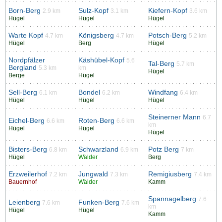
Born-Berg
Sulz-Kopf
Kiefern-Kopf
2.9 km
3.1 km
3.6 km
Hügel
Hügel
Hügel
Warte Kopf
Königsberg
Potsch-Berg
4.7 km
4.7 km
5.2 km
Hügel
Berg
Hügel
Nordpfälzer
Käshübel-Kopf
5.6
Tal-Berg
5.7 km
Bergland
5.3 km
km
Hügel
Berge
Hügel
Sell-Berg
Bondel
Windfang
6.1 km
6.2 km
6.4 km
Hügel
Hügel
Hügel
Steinerner Mann
6.7
Eichel-Berg
Roten-Berg
6.6 km
6.6 km
km
Hügel
Hügel
Hügel
Bisters-Berg
Schwarzland
Potz Berg
6.8 km
6.9 km
7 km
Hügel
Wälder
Berg
Erzweilerhof
Jungwald
Remigiusberg
7.2 km
7.3 km
7.4 km
Bauernhof
Wälder
Kamm
Spannagelberg
7.6
Leienberg
Funken-Berg
7.6 km
7.6 km
km
Hügel
Hügel
Kamm