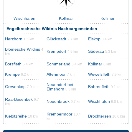
Wischhafen
Kollmar
Kollmar
Engelbrechtsche Wildnis Nachbargemeinden
Herzhorn
Glückstadt
Elskop
1.5 km
2.7 km
3.4 km
Blomesche Wildnis
4
Krempdorf
Süderau
4.9 km
5.3 km
km
Borsfleth
Sommerland
Kollmar
5.4 km
5.4 km
6 km
Krempe
Altenmoor
Wewelsfleth
6.2 km
7 km
7.9 km
Neuendorf bei
Grevenkop
Bahrenfleth
7.9 km
9.1 km
Elmshorn
8.3 km
Raa-Besenbek
9.7
Neuenbrook
Wischhafen
9.7 km
9.8 km
km
Krempermoor
10.4
Kiebitzreihe
Drochtersen
10 km
10.6 km
km