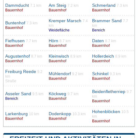
Dammducht
Am Steig
Schmerland
7.1 km
7.2 km
7.3 km
Bauernhof
Bauernhof
Bauernhof
Kremper Marsch
Brammer Sand
7.4
7.7
Buntenhof
7.3 km
km
km
Bauernhof
Weidefläche
Bereich
Fiefhusen
Hörn
Daten
7.7 km
8.7 km
8.7 km
Bauernhof
Bauernhof
Bauernhof
Augustenhof
Kleinwisch
Hollerdeich
8.7 km
8.9 km
8.9 km
Bauernhof
Bauernhof
Bauernhof
Freiburg Reede
9.2
Mühlendorf
Schinkel
9.2 km
9.3 km
km
Bauernhof
Bauernhof
Straße
Beidenfletherriep
9.7
Asseler Sand
Köckweg
9.5 km
9.7 km
km
Bereich
Bauernhof
Bauernhof
Hohenblöcken
10.5
Larkenburg
Dodenkopp
10 km
10.3 km
km
Bauernhof
Bauernhof
Bauernhof