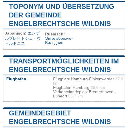
TOPONYM UND ÜBERSETZUNG
DER GEMEINDE
ENGELBRECHTSCHE WILDNIS
Japanisch:
エンゲ
Russisch:
ルブレヒトシェ・ヴ
Энгельбрехче-
Вильднис
ィルドニス
TRANSPORTMÖGLICHKEITEN IM
ENGELBRECHTSCHE WILDNIS
Flughafen
Flugplatz Hamburg-Finkenwerder
37.8
km
Flughafen Hamburg
39.6 km
Verkehrslandeplatz Bremerhaven-
Luneort
65.7 km
GEMEINDEGEBIET
ENGELBRECHTSCHE WILDNIS