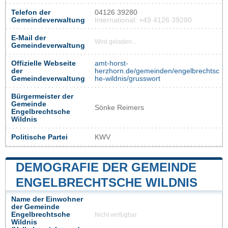
Telefon der
04126 39280
Gemeindeverwaltung
International: +49 4126 39280
E-Mail der
Wird geladen...
Gemeindeverwaltung
Offizielle Webseite
amt-horst-
der
herzhorn.de/gemeinden/engelbrechtsc
Gemeindeverwaltung
he-wildnis/grusswort
Bürgermeister der
Gemeinde
Sönke Reimers
Engelbrechtsche
Wildnis
Politische Partei
KWV
DEMOGRAFIE DER GEMEINDE
ENGELBRECHTSCHE WILDNIS
Name der Einwohner
der Gemeinde
Engelbrechtsche
Nicht verfügbar
Wildnis