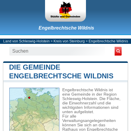
Engelbrechtsche Wildnis
Land von Schleswig-Holstein
>
Kreis von Steinburg
>
Engelbrechtsche Wildnis
DIE GEMEINDE
ENGELBRECHTSCHE WILDNIS
Engelbrechtsche Wildnis ist
eine Gemeinde in der Region
Schleswig-Holstein. Die Fläche,
die Einwohnerzahl und die
wichtigsten Informationen sind
unten aufgelistet.
Für alle
Verwaltungsangelegenheiten
können Sie sich an das
Rathaus von Engelbrechtsche