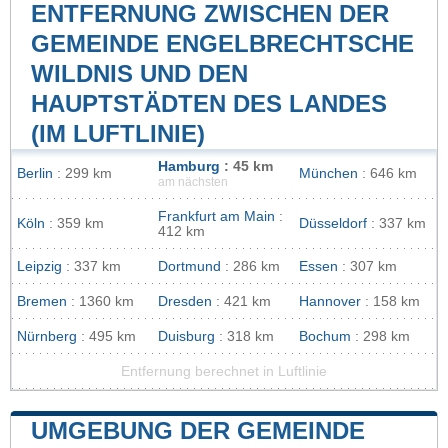
ENTFERNUNG ZWISCHEN DER
GEMEINDE ENGELBRECHTSCHE
WILDNIS UND DEN
HAUPTSTÄDTEN DES LANDES
(IM LUFTLINIE)
Hamburg
: 45 km
Berlin
: 299 km
München
: 646 km
am nächsten
Frankfurt am Main
:
Köln
: 359 km
Düsseldorf
: 337 km
412 km
Leipzig
: 337 km
Dortmund
: 286 km
Essen
: 307 km
Bremen
: 1360 km
Dresden
: 421 km
Hannover
: 158 km
Nürnberg
: 495 km
Duisburg
: 318 km
Bochum
: 298 km
Entfernung berechnet in Luftlinie
UMGEBUNG DER GEMEINDE