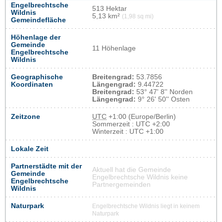
Engelbrechtsche
513 Hektar
Wildnis
5,13 km²
(1,98 sq mi)
Gemeindefläche
Höhenlage der
Gemeinde
11 Höhenlage
Engelbrechtsche
Wildnis
Geographische
Breitengrad:
53.7856
Koordinaten
Längengrad:
9.44722
Breitengrad:
53° 47' 8'' Norden
Längengrad:
9° 26' 50'' Osten
Zeitzone
UTC
+1:00 (Europe/Berlin)
Sommerzeit : UTC +2:00
Winterzeit : UTC +1:00
Lokale Zeit
Partnerstädte mit der
Aktuell hat die Gemeinde
Gemeinde
Engelbrechtsche Wildnis keine
Engelbrechtsche
Partnergemeinden
Wildnis
Naturpark
Engelbrechtsche Wildnis liegt in keinem
Naturpark