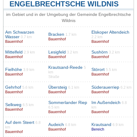
ENGELBRECHTSCHE WILDNIS
im Gebiet und in der Umgebung der Gemeinde Engelbrechtsche
Wildnis
Am Schwarzen
Elskoper Altendeich
Bracken
1.7 km
Wasser
0.7 km
2.2 km
Bauernhof
Bauernhof
Bauernhof
Mittelfeld
Lesigfeld
Sushörn
2.9 km
3.2 km
3.2 km
Bauernhof
Bauernhof
Bauernhof
Krautsand-Reede
5
Fielhöhe
Störort
3.9 km
5.5 km
km
Bauernhof
Bauernhof
Straße
Gehrhof
Übersteig
Süderauerriep
5.6 km
6.1 km
6.2 km
Bauernhof
Bauernhof
Bauernhof
Sommerlander Riep
Im Außendeich
6.8
Selkweg
6.5 km
6.5 km
km
Bauernhof
Bauernhof
Bauernhof
Auf dem Steert
6.8
Audeich
Krautsand
6.8 km
6.9 km
km
Bauernhof
Bereich
Bauernhof