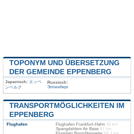
TOPONYM UND ÜBERSETZUNG
DER GEMEINDE EPPENBERG
Japanisch:
エッペ
Russisch:
Эппенберг
ンベルク
TRANSPORTMÖGLICHKEITEN IM
EPPENBERG
Flughafen
Flughafen Frankfurt-Hahn
36 km
Spangdahlem Air Base
41 km
Flugplatz Bonn/Hangelar
58.3 km