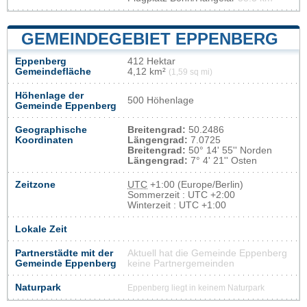
GEMEINDEGEBIET EPPENBERG
Eppenberg
412 Hektar
Gemeindefläche
4,12 km²
(1,59 sq mi)
Höhenlage der
500 Höhenlage
Gemeinde Eppenberg
Geographische
Breitengrad:
50.2486
Koordinaten
Längengrad:
7.0725
Breitengrad:
50° 14' 55'' Norden
Längengrad:
7° 4' 21'' Osten
Zeitzone
UTC
+1:00 (Europe/Berlin)
Sommerzeit : UTC +2:00
Winterzeit : UTC +1:00
Lokale Zeit
Partnerstädte mit der
Aktuell hat die Gemeinde Eppenberg
Gemeinde Eppenberg
keine Partnergemeinden
Naturpark
Eppenberg liegt in keinem Naturpark