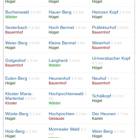
Hügel
Hügel
Hügel
Buchenwald
Hauer-Berg
Heinzen Kopf
3.4 km
3.6 km
3.6 km
Wälder
Hügel
Hügel
Sesterbach
Hoch Bermel
Präfekturhof
3.6 km
3.8 km
3.8 km
Bauernhof
Hügel
Bauernhof
Weier-Berg
Kleine Bermel
Weierhof
3.9 km
4 km
4.3 km
Hügel
Hügel
Bauernhof
Urmersbacher Kopf
Gütgeshof
Langheck
4.3 km
4.4 km
4.5 km
Bauernhof
Wälder
Hügel
Eulen-Berg
Heunenhof
Neuhof
4.6 km
4.9 km
4.9 km
Hügel
Bauernhof
Bauernhof
Kloster Maria-
Hochpochtenwald
5
Schälkopf
5.1 km
Martental
4.9 km
km
Hügel
Kloster
Wälder
Wüste-Berg
Hochpochten
Der Heunen
5.3 km
5.5 km
5.7 km
Hügel
Gebäude
Kamm
Monrealer Wald
6.3
Holz-Berg
Wein-Berg
6.2 km
6.5 km
km
Hügel
Hügel