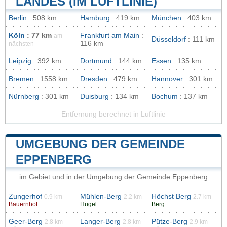
LANDES (IM LUFTLINIE)
Berlin
: 508 km
Hamburg
: 419 km
München
: 403 km
Köln
: 77 km
Frankfurt am Main
:
am
Düsseldorf
: 111 km
116 km
nächsten
Leipzig
: 392 km
Dortmund
: 144 km
Essen
: 135 km
Bremen
: 1558 km
Dresden
: 479 km
Hannover
: 301 km
Nürnberg
: 301 km
Duisburg
: 134 km
Bochum
: 137 km
Entfernung berechnet in Luftlinie
UMGEBUNG DER GEMEINDE
EPPENBERG
im Gebiet und in der Umgebung der Gemeinde Eppenberg
Zungerhof
Mühlen-Berg
Höchst Berg
0.9 km
2.2 km
2.7 km
Bauernhof
Hügel
Berg
Geer-Berg
Langer-Berg
Pütze-Berg
2.8 km
2.8 km
2.9 km