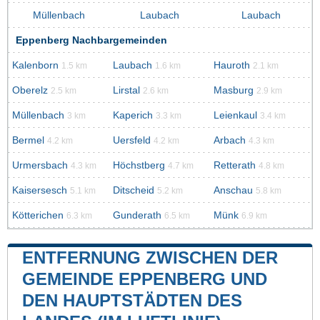
Müllenbach
Laubach
Laubach
Eppenberg Nachbargemeinden
Kalenborn
Laubach
Hauroth
1.5 km
1.6 km
2.1 km
Oberelz
Lirstal
Masburg
2.5 km
2.6 km
2.9 km
Müllenbach
Kaperich
Leienkaul
3 km
3.3 km
3.4 km
Bermel
Uersfeld
Arbach
4.2 km
4.2 km
4.3 km
Urmersbach
Höchstberg
Retterath
4.3 km
4.7 km
4.8 km
Kaisersesch
Ditscheid
Anschau
5.1 km
5.2 km
5.8 km
Kötterichen
Gunderath
Münk
6.3 km
6.5 km
6.9 km
ENTFERNUNG ZWISCHEN DER
GEMEINDE EPPENBERG UND
DEN HAUPTSTÄDTEN DES