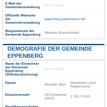
E-Mail der
Nicht verfügbar
Gemeindeverwaltung
Offizielle Webseite
der
eppenberg.kaisersesch.de/
Gemeindeverwaltung
Bürgermeister der
Nikolaus Braunschädel
Gemeinde Eppenberg
DEMOGRAFIE DER GEMEINDE
EPPENBERG
Name der Einwohner
der Gemeinde
Nicht verfügbar
Eppenberg
(Volksbezeichnung)
Datum
Klassifiziert nach
Aktueller Wert
Region/Land
Einwohnerzahl
243 Einwohner
1 160 / 5 615
(2023)
Bevölkerungsdichte