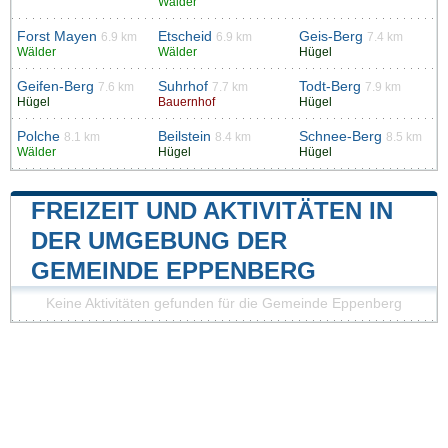
Wälder
Forst Mayen
Etscheid
Geis-Berg
6.9 km
6.9 km
7.4 km
Wälder
Wälder
Hügel
Geifen-Berg
Suhrhof
Todt-Berg
7.6 km
7.7 km
7.9 km
Hügel
Bauernhof
Hügel
Polche
Beilstein
Schnee-Berg
8.1 km
8.4 km
8.5 km
Wälder
Hügel
Hügel
FREIZEIT UND AKTIVITÄTEN IN
DER UMGEBUNG DER
GEMEINDE EPPENBERG
Keine Aktivitäten gefunden für die Gemeinde Eppenberg