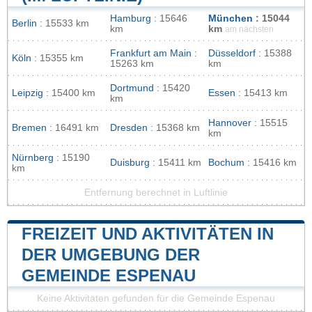
Hamburg
: 15646
München
: 15044
Berlin
: 15533 km
km
km
am nächsten
Frankfurt am Main
:
Düsseldorf
: 15388
Köln
: 15355 km
15263 km
km
Dortmund
: 15420
Leipzig
: 15400 km
Essen
: 15413 km
km
Hannover
: 15515
Bremen
: 16491 km
Dresden
: 15368 km
km
Nürnberg
: 15190
Duisburg
: 15411 km
Bochum
: 15416 km
km
Entfernung berechnet in Luftlinie
FREIZEIT UND AKTIVITÄTEN IN
DER UMGEBUNG DER
GEMEINDE ESPENAU
Keine Aktivitäten gefunden für die Gemeinde Espenau