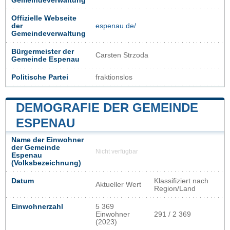
Gemeindeverwaltung
Offizielle Webseite
der
espenau.de/
Gemeindeverwaltung
Bürgermeister der
Carsten Strzoda
Gemeinde Espenau
Politische Partei
fraktionslos
DEMOGRAFIE DER GEMEINDE
ESPENAU
Name der Einwohner
der Gemeinde
Nicht verfügbar
Espenau
(Volksbezeichnung)
Datum
Klassifiziert nach
Aktueller Wert
Region/Land
Einwohnerzahl
5 369
Einwohner
291 / 2 369
(2023)