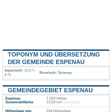
TOPONYM UND ÜBERSETZUNG
DER GEMEINDE ESPENAU
Japanisch:
エスペ
Russisch:
Эспенау
ナウ
GEMEINDEGEBIET ESPENAU
Espenau
1 359 Hektar
Gemeindefläche
13,59 km²
(5,25 sq mi)
Höhenlage min.
244 Höhenlage