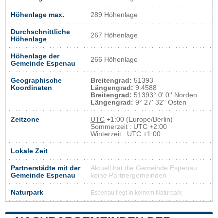
Höhenlage max.
289 Höhenlage
Durchschnittliche
267 Höhenlage
Höhenlage
Höhenlage der
266 Höhenlage
Gemeinde Espenau
Geographische
Breitengrad:
51393
Koordinaten
Längengrad:
9.4588
Breitengrad:
51393° 0' 0'' Norden
Längengrad:
9° 27' 32'' Osten
Zeitzone
UTC
+1:00 (Europe/Berlin)
Sommerzeit : UTC +2:00
Winterzeit : UTC +1:00
Lokale Zeit
Partnerstädte mit der
Aktuell hat die Gemeinde Espenau
Gemeinde Espenau
keine Partnergemeinden
Naturpark
Espenau liegt in keinem Naturpark