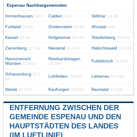
Espenau Nachbargemeinden
Immenhausen
Calden
Vellmar
3 km
5 km
5.6 km
Fuldatal
Grebenstein
Ahnatal
5.9 km
6.6 km
8 km
Kassel
Hofgeismar
Staufenberg
9.6 km
10.4 km
10.8 km
Zierenberg
Niestetal
Habichtswald
11.1 km
11.6 km
12.5 km
Hannoversch
Reinhardshagen
Fuldabrück
14.9 km
Münden
13.3 km
14.2 km
Schauenburg
15.3
Lohfelden
Liebenau
15.5 km
15.7 km
km
Nieste
Kaufungen
Baunatal
16.7 km
16.9 km
17.1 km
ENTFERNUNG ZWISCHEN DER
GEMEINDE ESPENAU UND DEN
HAUPTSTÄDTEN DES LANDES
(IM LUFTLINIE)