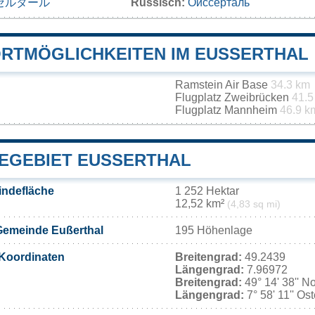
セルタール
Russisch:
Ойссерталь
RTMÖGLICHKEITEN IM EUSSERTHAL
Ramstein Air Base
34.3 km
Flugplatz Zweibrücken
41.5
Flugplatz Mannheim
46.9 k
EGEBIET EUSSERTHAL
indefläche
1 252 Hektar
12,52 km²
(4,83 sq mi)
Gemeinde Eußerthal
195 Höhenlage
Koordinaten
Breitengrad:
49.2439
Längengrad:
7.96972
Breitengrad:
49° 14' 38'' N
Längengrad:
7° 58' 11'' Os