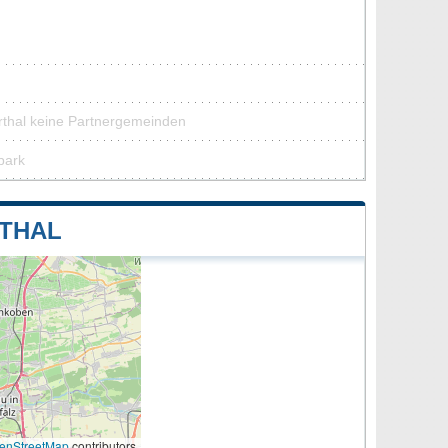
rthal keine Partnergemeinden
park
THAL
enStreetMap
contributors