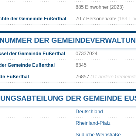
885 Einwohner (2023)
chte der Gemeinde Eußerthal
70,7 Personen/km²
(183,1 p
NUMMER DER GEMEINDEVERWALTUNG
sel der Gemeinde Eußerthal
07337024
der Gemeinde Eußerthal
6345
de Eußerthal
76857
(11 andere Gemeinden
UNGSABTEILUNG DER GEMEINDE EU
Deutschland
Rheinland-Pfalz
Südliche Weinstraße