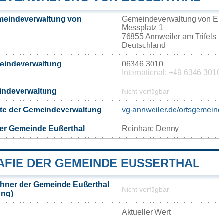
meindeverwaltung von
Gemeindeverwaltung von E
Messplatz 1
76855 Annweiler am Trifels
Deutschland
meindeverwaltung
06346 3010
International: +49 6346 301
eindeverwaltung
Nicht verfügbar
eite der Gemeindeverwaltung
vg-annweiler.de/ortsgemein
er Gemeinde Eußerthal
Reinhard Denny
FIE DER GEMEINDE EUSSERTHAL
hner der Gemeinde Eußerthal
Nicht verfügbar
ung)
Aktueller Wert