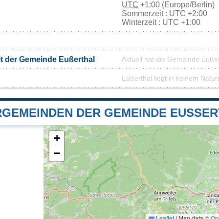
UTC
+1:00 (Europe/Berlin)
Sommerzeit : UTC +2:00
Winterzeit : UTC +1:00
it der Gemeinde Eußerthal
Aktuell hat die Gemeinde Euße
Eußerthal liegt in keinem Natur
GEMEINDEN DER GEMEINDE EUSSER
+
−
Leaflet
|
Map data ©
Op