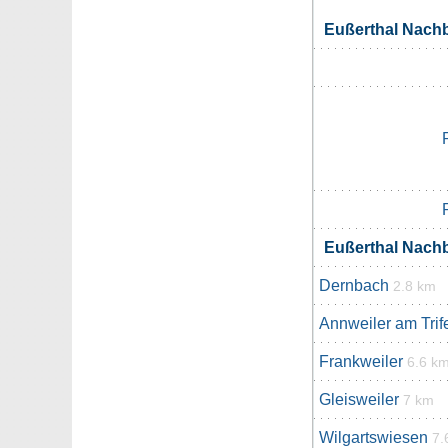
Eußerthal Nach
Eußerthal Nach
Dernbach
2.8 km
Annweiler am Trif
Frankweiler
6.6 k
Gleisweiler
7 km
Wilgartswiesen
7.