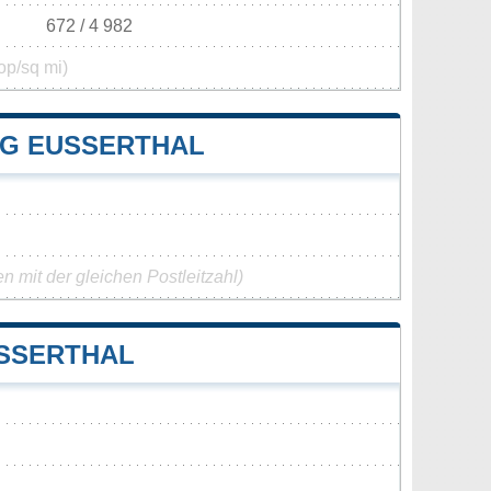
672 / 4 982
op/sq mi)
 EUSSERTHAL
 mit der gleichen Postleitzahl)
SSERTHAL