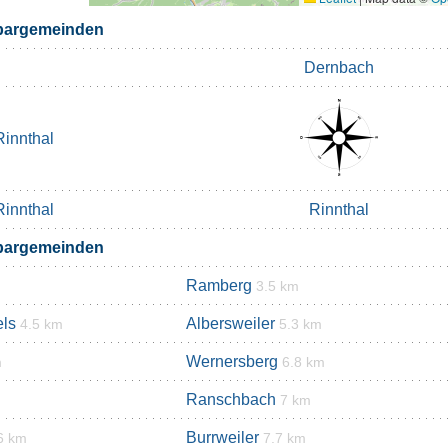
bargemeinden
Dernbach
Rinnthal
Rinnthal
Rinnthal
bargemeinden
Ramberg
3.5 km
els
Albersweiler
4.5 km
5.3 km
Wernersberg
m
6.8 km
Ranschbach
7 km
Burrweiler
6 km
7.7 km