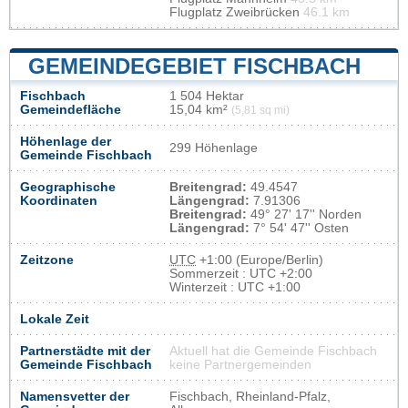
Flugplatz Zweibrücken
46.1 km
GEMEINDEGEBIET FISCHBACH
Fischbach
1 504 Hektar
Gemeindefläche
15,04 km²
(5,81 sq mi)
Höhenlage der
299 Höhenlage
Gemeinde Fischbach
Geographische
Breitengrad:
49.4547
Koordinaten
Längengrad:
7.91306
Breitengrad:
49° 27' 17'' Norden
Längengrad:
7° 54' 47'' Osten
Zeitzone
UTC
+1:00 (Europe/Berlin)
Sommerzeit : UTC +2:00
Winterzeit : UTC +1:00
Lokale Zeit
Partnerstädte mit der
Aktuell hat die Gemeinde Fischbach
Gemeinde Fischbach
keine Partnergemeinden
Namensvetter der
Fischbach, Rheinland-Pfalz,