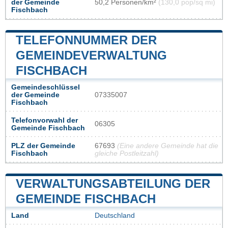
der Gemeinde
50,2 Personen/km²
(130,0 pop/sq mi)
Fischbach
TELEFONNUMMER DER
GEMEINDEVERWALTUNG
FISCHBACH
Gemeindeschlüssel
der Gemeinde
07335007
Fischbach
Telefonvorwahl der
06305
Gemeinde Fischbach
PLZ der Gemeinde
67693
(Eine andere Gemeinde hat die
Fischbach
gleiche Postleitzahl)
VERWALTUNGSABTEILUNG DER
GEMEINDE FISCHBACH
Land
Deutschland