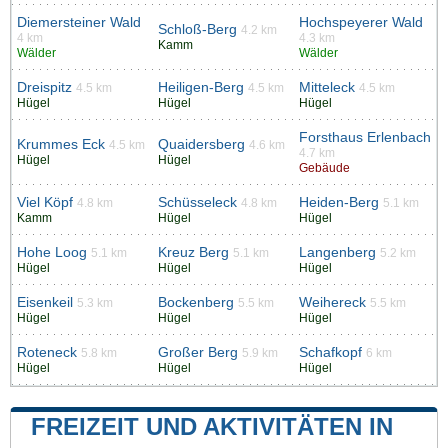
Diemersteiner Wald
Hochspeyerer Wald
Schloß-Berg
4.2 km
4 km
4.3 km
Kamm
Wälder
Wälder
Dreispitz
Heiligen-Berg
Mitteleck
4.5 km
4.5 km
4.5 km
Hügel
Hügel
Hügel
Forsthaus Erlenbach
Krummes Eck
Quaidersberg
4.5 km
4.6 km
4.7 km
Hügel
Hügel
Gebäude
Viel Köpf
Schüsseleck
Heiden-Berg
4.8 km
4.8 km
5.1 km
Kamm
Hügel
Hügel
Hohe Loog
Kreuz Berg
Langenberg
5.1 km
5.1 km
5.2 km
Hügel
Hügel
Hügel
Eisenkeil
Bockenberg
Weihereck
5.3 km
5.5 km
5.5 km
Hügel
Hügel
Hügel
Roteneck
Großer Berg
Schafkopf
5.8 km
5.9 km
6 km
Hügel
Hügel
Hügel
FREIZEIT UND AKTIVITÄTEN IN