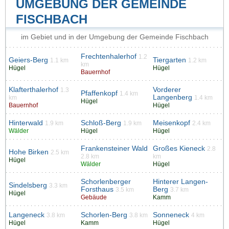
UMGEBUNG DER GEMEINDE
FISCHBACH
im Gebiet und in der Umgebung der Gemeinde Fischbach
Frechtenhalerhof
1.2
Geiers-Berg
Tiergarten
1.1 km
1.2 km
km
Hügel
Hügel
Bauernhof
Klafterthalerhof
Vorderer
1.3
Pfaffenkopf
1.4 km
Langenberg
km
1.4 km
Hügel
Bauernhof
Hügel
Hinterwald
Schloß-Berg
Meisenkopf
1.9 km
1.9 km
2.4 km
Wälder
Hügel
Hügel
Frankensteiner Wald
Großes Kieneck
2.8
Hohe Birken
2.5 km
2.8 km
km
Hügel
Wälder
Hügel
Schorlenberger
Hinterer Langen-
Sindelsberg
3.3 km
Forsthaus
Berg
3.5 km
3.7 km
Hügel
Gebäude
Kamm
Langeneck
Schorlen-Berg
Sonneneck
3.8 km
3.8 km
4 km
Hügel
Kamm
Hügel