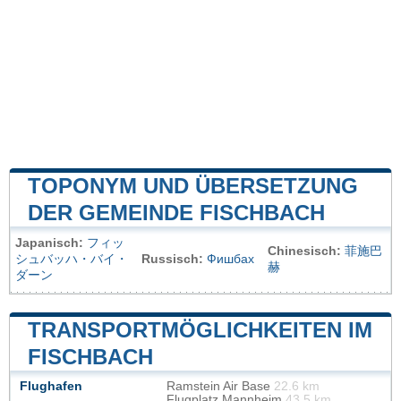
TOPONYM UND ÜBERSETZUNG
DER GEMEINDE FISCHBACH
Japanisch:
フィッ
Chinesisch:
菲施巴
シュバッハ・バイ・
Russisch:
Фишбах
赫
ダーン
TRANSPORTMÖGLICHKEITEN IM
FISCHBACH
Flughafen
Ramstein Air Base
22.6 km
Flugplatz Mannheim
43.5 km