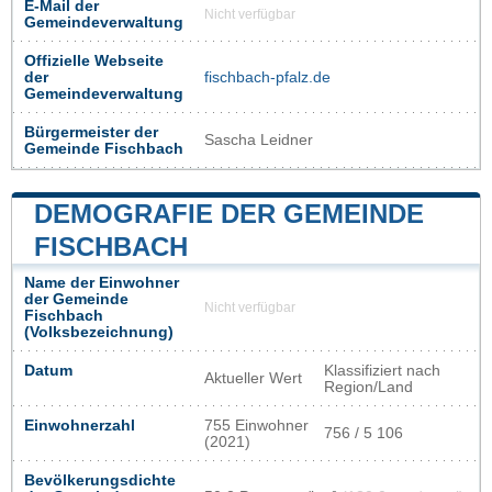
E-Mail der
Nicht verfügbar
Gemeindeverwaltung
Offizielle Webseite
der
fischbach-pfalz.de
Gemeindeverwaltung
Bürgermeister der
Sascha Leidner
Gemeinde Fischbach
DEMOGRAFIE DER GEMEINDE
FISCHBACH
Name der Einwohner
der Gemeinde
Nicht verfügbar
Fischbach
(Volksbezeichnung)
Datum
Klassifiziert nach
Aktueller Wert
Region/Land
Einwohnerzahl
755 Einwohner
756 / 5 106
(2021)
Bevölkerungsdichte