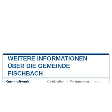
WEITERE INFORMATIONEN
ÜBER DIE GEMEINDE
FISCHBACH
Kernkraftwerk
Kernkraftwerk Philippsburg
44 mile
Kernkraftwerk Biblis
46 mile
Unsere Website ist nicht mit einer Regierungsbehörde
des Landes verbunden oder wird von ihr gesponsert.
Wir sind ein unabhängiges Unternehmen, das sich der