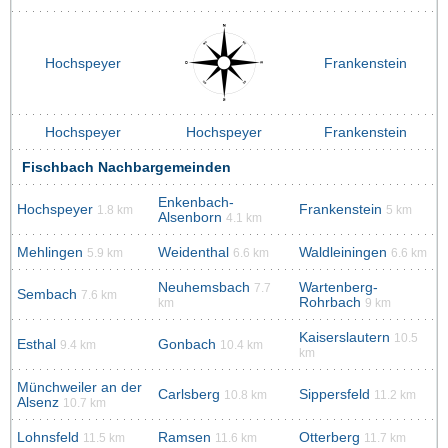
Hochspeyer
Frankenstein
Hochspeyer
Hochspeyer
Frankenstein
Fischbach Nachbargemeinden
Enkenbach-
Hochspeyer
Frankenstein
1.8 km
5 km
Alsenborn
4.1 km
Mehlingen
Weidenthal
Waldleiningen
5.9 km
6.6 km
6.6 km
Neuhemsbach
Wartenberg-
7.7
Sembach
7.6 km
Rohrbach
km
9 km
Kaiserslautern
10.5
Esthal
Gonbach
9.4 km
10.4 km
km
Münchweiler an der
Carlsberg
Sippersfeld
10.8 km
11.2 km
Alsenz
10.7 km
Lohnsfeld
Ramsen
Otterberg
11.5 km
11.6 km
11.7 km