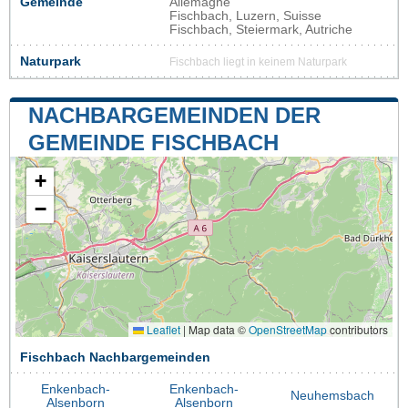
Gemeinde
Allemagne
Fischbach, Luzern, Suisse
Fischbach, Steiermark, Autriche
Naturpark
Fischbach liegt in keinem Naturpark
NACHBARGEMEINDEN DER
GEMEINDE FISCHBACH
+
−
Leaflet
|
Map data ©
OpenStreetMap
contributors
Fischbach Nachbargemeinden
Enkenbach-
Enkenbach-
Neuhemsbach
Alsenborn
Alsenborn