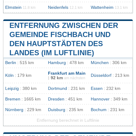
Elmstein
Neidenfels
Wattenheim
11.8 km
12.1 km
13.1 km
ENTFERNUNG ZWISCHEN DER
GEMEINDE FISCHBACH UND
DEN HAUPTSTÄDTEN DES
LANDES (IM LUFTLINIE)
Berlin
: 515 km
Hamburg
: 478 km
München
: 306 km
Frankfurt am Main
Köln
: 179 km
Düsseldorf
: 213 km
: 92 km
am nächsten
Leipzig
: 380 km
Dortmund
: 231 km
Essen
: 232 km
Bremen
: 1665 km
Dresden
: 451 km
Hannover
: 349 km
Nürnberg
: 229 km
Duisburg
: 235 km
Bochum
: 231 km
Entfernung berechnet in Luftlinie