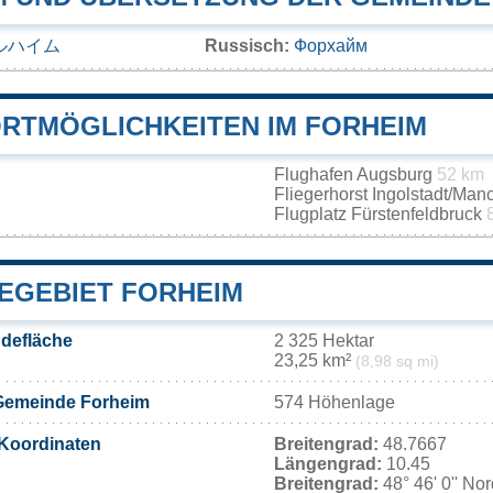
ルハイム
Russisch:
Форхайм
RTMÖGLICHKEITEN IM FORHEIM
Flughafen Augsburg
52 km
Fliegerhorst Ingolstadt/Ma
Flugplatz Fürstenfeldbruck
EGEBIET FORHEIM
defläche
2 325 Hektar
23,25 km²
(8,98 sq mi)
Gemeinde Forheim
574 Höhenlage
Koordinaten
Breitengrad:
48.7667
Längengrad:
10.45
Breitengrad:
48° 46' 0'' No