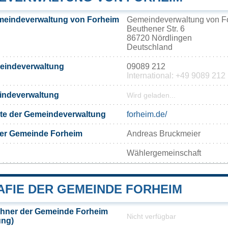
meindeverwaltung von Forheim
Gemeindeverwaltung von F
Beuthener Str. 6
86720 Nördlingen
Deutschland
meindeverwaltung
09089 212
International: +49 9089 212
eindeverwaltung
Wird geladen...
eite der Gemeindeverwaltung
forheim.de/
der Gemeinde Forheim
Andreas Bruckmeier
Wählergemeinschaft
FIE DER GEMEINDE FORHEIM
hner der Gemeinde Forheim
Nicht verfügbar
ung)