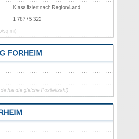
Klassifiziert nach Region/Land
1 787 / 5 322
p/sq mi)
G FORHEIM
e hat die gleiche Postleitzahl)
RHEIM