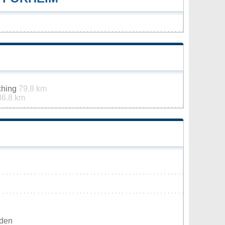
nching
79.8 km
86.8 km
rden