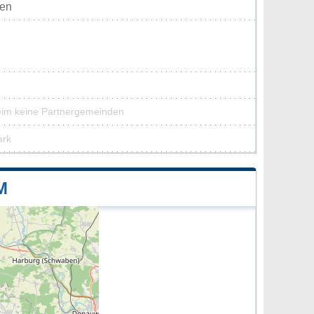
ten
eim keine Partnergemeinden
ark
M