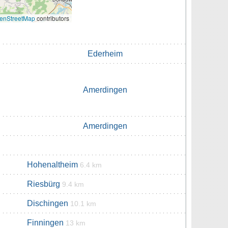
enStreetMap
contributors
Ederheim
Amerdingen
Amerdingen
Hohenaltheim
6.4 km
Riesbürg
9.4 km
Dischingen
10.1 km
Finningen
13 km