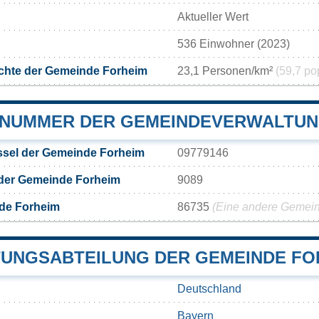
Aktueller Wert
536 Einwohner (2023)
chte der Gemeinde Forheim
23,1 Personen/km²
(59,7 po
NUMMER DER GEMEINDEVERWALTUN
sel der Gemeinde Forheim
09779146
 der Gemeinde Forheim
9089
de Forheim
86735
(Eine andere Gemeind
UNGSABTEILUNG DER GEMEINDE FO
Deutschland
Bayern