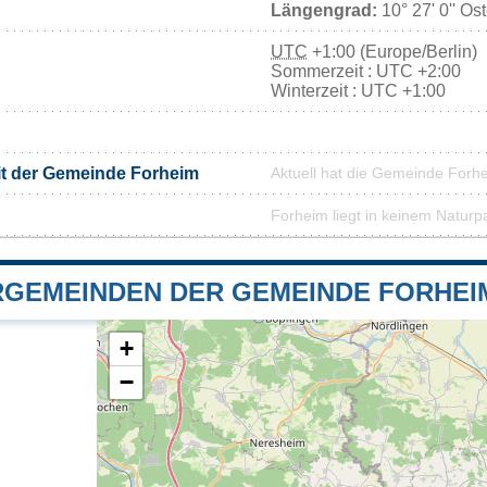
Längengrad:
10° 27' 0'' Os
UTC
+1:00 (Europe/Berlin)
Sommerzeit : UTC +2:00
Winterzeit : UTC +1:00
it der Gemeinde Forheim
Aktuell hat die Gemeinde Forh
Forheim liegt in keinem Naturp
GEMEINDEN DER GEMEINDE FORHEI
+
−