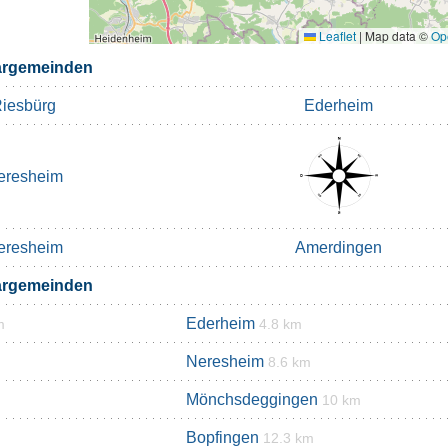
Leaflet
|
Map data ©
Op
argemeinden
iesbürg
Ederheim
eresheim
eresheim
Amerdingen
argemeinden
Ederheim
m
4.8 km
Neresheim
8.6 km
Mönchsdeggingen
10 km
Bopfingen
12.3 km