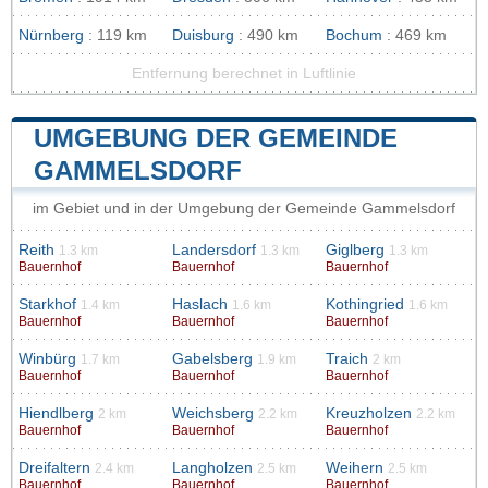
Nürnberg
: 119 km
Duisburg
: 490 km
Bochum
: 469 km
Entfernung berechnet in Luftlinie
UMGEBUNG DER GEMEINDE
GAMMELSDORF
im Gebiet und in der Umgebung der Gemeinde Gammelsdorf
Reith
Landersdorf
Giglberg
1.3 km
1.3 km
1.3 km
Bauernhof
Bauernhof
Bauernhof
Starkhof
Haslach
Kothingried
1.4 km
1.6 km
1.6 km
Bauernhof
Bauernhof
Bauernhof
Winbürg
Gabelsberg
Traich
1.7 km
1.9 km
2 km
Bauernhof
Bauernhof
Bauernhof
Hiendlberg
Weichsberg
Kreuzholzen
2 km
2.2 km
2.2 km
Bauernhof
Bauernhof
Bauernhof
Dreifaltern
Langholzen
Weihern
2.4 km
2.5 km
2.5 km
Bauernhof
Bauernhof
Bauernhof