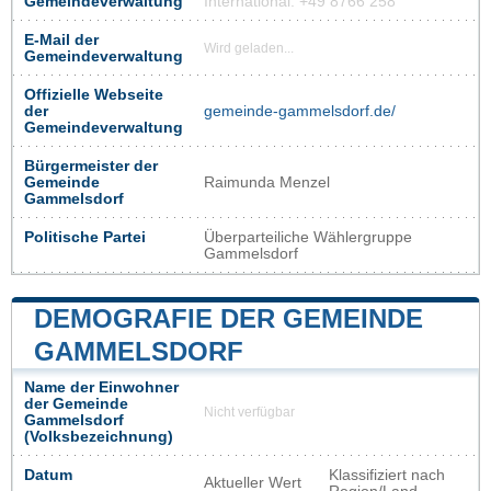
Gemeindeverwaltung
International: +49 8766 258
E-Mail der
Wird geladen...
Gemeindeverwaltung
Offizielle Webseite
der
gemeinde-gammelsdorf.de/
Gemeindeverwaltung
Bürgermeister der
Gemeinde
Raimunda Menzel
Gammelsdorf
Politische Partei
Überparteiliche Wählergruppe
Gammelsdorf
DEMOGRAFIE DER GEMEINDE
GAMMELSDORF
Name der Einwohner
der Gemeinde
Nicht verfügbar
Gammelsdorf
(Volksbezeichnung)
Datum
Klassifiziert nach
Aktueller Wert