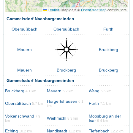
Leaflet
|
Map data ©
OpenStreetMap
contributors
Gammelsdorf Nachbargemeinden
Obersüßbach
Obersüßbach
Furth
Mauern
Bruckberg
Mauern
Bruckberg
Bruckberg
Gammelsdorf Nachbargemeinden
Bruckberg
Mauern
Wang
4.1 km
5.2 km
5.6 km
Hörgertshausen
6.1
Obersüßbach
Furth
5.7 km
7.1 km
km
Volkenschwand
Moosburg an der
7.9
Weihmichl
8.3 km
Isar
km
9.4 km
Eching
Nandlstadt
Tiefenbach
10.2 km
11.2 km
12.2 km