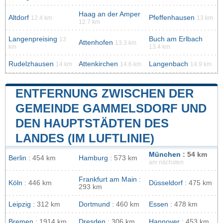
Haag an der Amper
Altdorf
Pfeffenhausen
12.4 km
13 km
12.7 km
Langenpreising
Buch am Erlbach
13
Attenhofen
13.3 km
km
13.4 km
Rudelzhausen
Attenkirchen
Langenbach
14 km
14.6 km
14.9 km
ENTFERNUNG ZWISCHEN DER
GEMEINDE GAMMELSDORF UND
DEN HAUPTSTÄDTEN DES
LANDES (IM LUFTLINIE)
München
: 54 km
Berlin
: 454 km
Hamburg
: 573 km
am nächsten
Frankfurt am Main
:
Köln
: 446 km
Düsseldorf
: 475 km
293 km
Leipzig
: 312 km
Dortmund
: 460 km
Essen
: 478 km
Bremen
: 1914 km
Dresden
: 306 km
Hannover
: 453 km