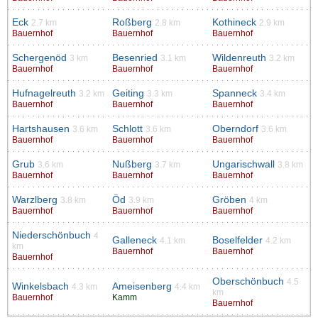
Eck
Roßberg
Kothineck
2.7 km
2.8 km
2.9 km
Bauernhof
Bauernhof
Bauernhof
Schergenöd
Besenried
Wildenreuth
3 km
3.1 km
3.2 km
Bauernhof
Bauernhof
Bauernhof
Hufnagelreuth
Geiting
Spanneck
3.2 km
3.3 km
3.4 km
Bauernhof
Bauernhof
Bauernhof
Hartshausen
Schlott
Oberndorf
3.6 km
3.6 km
3.6 km
Bauernhof
Bauernhof
Bauernhof
Grub
Nußberg
Ungarischwall
3.6 km
3.7 km
3.8 km
Bauernhof
Bauernhof
Bauernhof
Warzlberg
Öd
Gröben
3.8 km
3.9 km
4 km
Bauernhof
Bauernhof
Bauernhof
Niederschönbuch
4
Galleneck
Boselfelder
4.1 km
4.2 km
km
Bauernhof
Bauernhof
Bauernhof
Oberschönbuch
4.5
Winkelsbach
Ameisenberg
4.3 km
4.4 km
km
Bauernhof
Kamm
Bauernhof