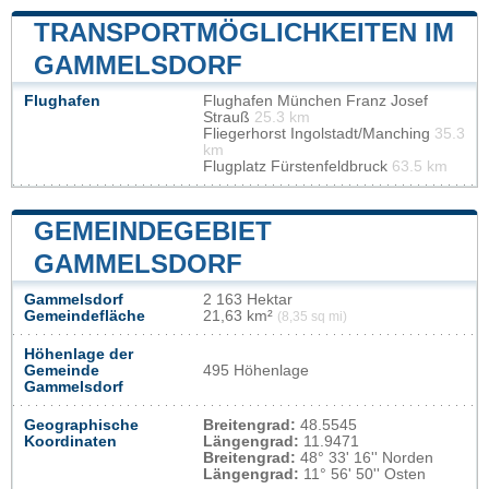
TRANSPORTMÖGLICHKEITEN IM
GAMMELSDORF
Flughafen
Flughafen München Franz Josef
Strauß
25.3 km
Fliegerhorst Ingolstadt/Manching
35.3
km
Flugplatz Fürstenfeldbruck
63.5 km
GEMEINDEGEBIET
GAMMELSDORF
Gammelsdorf
2 163 Hektar
Gemeindefläche
21,63 km²
(8,35 sq mi)
Höhenlage der
Gemeinde
495 Höhenlage
Gammelsdorf
Geographische
Breitengrad:
48.5545
Koordinaten
Längengrad:
11.9471
Breitengrad:
48° 33' 16'' Norden
Längengrad:
11° 56' 50'' Osten