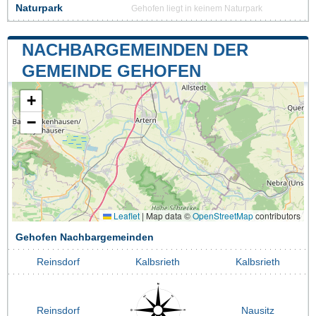
Naturpark
Gehofen liegt in keinem Naturpark
NACHBARGEMEINDEN DER
GEMEINDE GEHOFEN
+
−
Leaflet
|
Map data ©
OpenStreetMap
contributors
Gehofen Nachbargemeinden
Reinsdorf
Kalbsrieth
Kalbsrieth
Reinsdorf
Nausitz