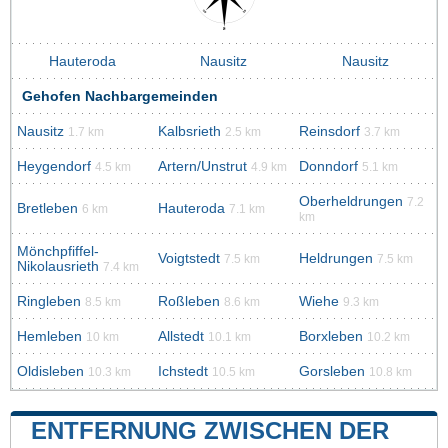
Hauteroda
Nausitz
Nausitz
Gehofen Nachbargemeinden
Nausitz
Kalbsrieth
Reinsdorf
1.7 km
2.5 km
3.7 km
Heygendorf
Artern/Unstrut
Donndorf
4.5 km
4.9 km
5.1 km
Oberheldrungen
7.2
Bretleben
Hauteroda
6 km
7.1 km
km
Mönchpfiffel-
Voigtstedt
Heldrungen
7.5 km
7.5 km
Nikolausrieth
7.4 km
Ringleben
Roßleben
Wiehe
8.5 km
8.6 km
9.3 km
Hemleben
Allstedt
Borxleben
10 km
10.1 km
10.2 km
Oldisleben
Ichstedt
Gorsleben
10.3 km
10.5 km
10.8 km
ENTFERNUNG ZWISCHEN DER