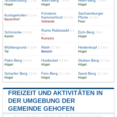
Schäfersburg
Wein-Berg
Wein-Berg
7.2 km
7.4 km
7.8 km
Hügel
Hügel
Hügel
Försterei
Sachsenburger
Kurtsgehofen
8.1 km
Kammerforst
Pforte
8.3 km
8.6 km
Bauernhof
Gebäude
Pass
Ruine Rabiswald
8.9
Schmücke
Eich-Berg
8.8 km
9 km
km
Kamm
Hügel
Ruine(n)
Mühlengrund
Rieth
Heidenkopf
9.2 km
9.2 km
9.3 km
Tal
Bereich
Hügel
Palm-Berg
Hutdeckel
Stuben-Berg
9.4 km
9.6 km
9.7 km
Hügel
Hügel
Hügel
Scharfer Berg
Finn-Berg
Sand-Berg
10 km
10.1 km
10.1 km
Hügel
Hügel
Hügel
FREIZEIT UND AKTIVITÄTEN IN
DER UMGEBUNG DER
GEMEINDE GEHOFEN