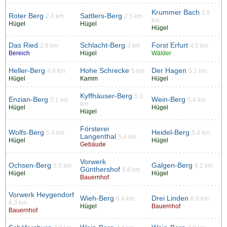
Krummer Bach
2.5
Roter Berg
Sattlers-Berg
2.4 km
2.5 km
km
Hügel
Hügel
Hügel
Das Ried
Schlacht-Berg
Forst Erfurt
2.8 km
3 km
4.5 km
Bereich
Hügel
Wälder
Heller-Berg
Hohe Schrecke
Der Hagen
4.6 km
5 km
5.1 km
Hügel
Kamm
Hügel
Kyffhäuser-Berg
5.3
Enzian-Berg
Wein-Berg
5.1 km
5.4 km
km
Hügel
Hügel
Hügel
Försterei
Wolfs-Berg
Heidel-Berg
5.4 km
5.4 km
Langenthal
5.4 km
Hügel
Hügel
Gebäude
Vorwerk
Ochsen-Berg
Galgen-Berg
5.5 km
6.2 km
Günthershof
5.8 km
Hügel
Hügel
Bauernhof
Vorwerk Heygendorf
Wieh-Berg
Drei Linden
6.4 km
6.9 km
6.3 km
Hügel
Bauernhof
Bauernhof