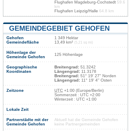
Flughafen Magdeburg-Cochstedt
59.6
km
Flughafen Leipzig/Halle
64.8 km
GEMEINDEGEBIET GEHOFEN
Gehofen
1 349 Hektar
Gemeindefläche
13,49 km²
(5,21 sq mi)
Höhenlage der
125 Höhenlage
Gemeinde Gehofen
Geographische
Breitengrad:
51.3242
Koordinaten
Längengrad:
11.3178
Breitengrad:
51° 19' 27'' Norden
Längengrad:
11° 19' 4'' Osten
Zeitzone
UTC
+1:00 (Europe/Berlin)
Sommerzeit : UTC +2:00
Winterzeit : UTC +1:00
Lokale Zeit
Partnerstädte mit der
Aktuell hat die Gemeinde Gehofen
Gemeinde Gehofen
keine Partnergemeinden