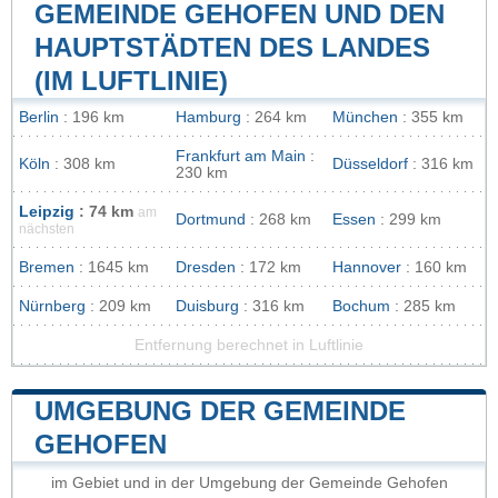
GEMEINDE GEHOFEN UND DEN
HAUPTSTÄDTEN DES LANDES
(IM LUFTLINIE)
Berlin
: 196 km
Hamburg
: 264 km
München
: 355 km
Frankfurt am Main
:
Köln
: 308 km
Düsseldorf
: 316 km
230 km
Leipzig
: 74 km
am
Dortmund
: 268 km
Essen
: 299 km
nächsten
Bremen
: 1645 km
Dresden
: 172 km
Hannover
: 160 km
Nürnberg
: 209 km
Duisburg
: 316 km
Bochum
: 285 km
Entfernung berechnet in Luftlinie
UMGEBUNG DER GEMEINDE
GEHOFEN
im Gebiet und in der Umgebung der Gemeinde Gehofen