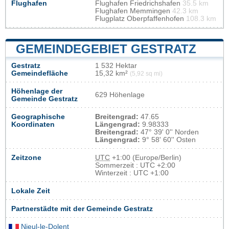
Flughafen
Flughafen Friedrichshafen
35.5 km
Flughafen Memmingen
42.3 km
Flugplatz Oberpfaffenhofen
108.3 km
GEMEINDEGEBIET GESTRATZ
Gestratz
1 532 Hektar
Gemeindefläche
15,32 km²
(5,92 sq mi)
Höhenlage der
629 Höhenlage
Gemeinde Gestratz
Geographische
Breitengrad:
47.65
Koordinaten
Längengrad:
9.98333
Breitengrad:
47° 39' 0'' Norden
Längengrad:
9° 58' 60'' Osten
Zeitzone
UTC
+1:00 (Europe/Berlin)
Sommerzeit : UTC +2:00
Winterzeit : UTC +1:00
Lokale Zeit
Partnerstädte mit der Gemeinde Gestratz
Nieul-le-Dolent