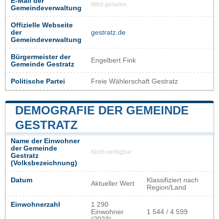
E-Mail der
Wird geladen...
Gemeindeverwaltung
Offizielle Webseite
der
gestratz.de
Gemeindeverwaltung
Bürgermeister der
Engelbert Fink
Gemeinde Gestratz
Politische Partei
Freie Wählerschaft Gestratz
DEMOGRAFIE DER GEMEINDE
GESTRATZ
Name der Einwohner
der Gemeinde
Nicht verfügbar
Gestratz
(Volksbezeichnung)
Datum
Klassifiziert nach
Aktueller Wert
Region/Land
Einwohnerzahl
1 290
Einwohner
1 544 / 4 599