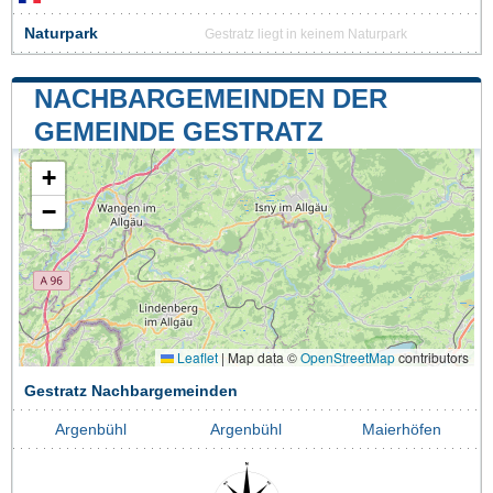
Naturpark
Gestratz liegt in keinem Naturpark
NACHBARGEMEINDEN DER
GEMEINDE GESTRATZ
+
−
Leaflet
|
Map data ©
OpenStreetMap
contributors
Gestratz Nachbargemeinden
Argenbühl
Argenbühl
Maierhöfen