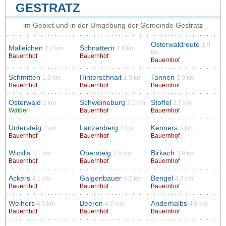
GESTRATZ
im Gebiet und in der Umgebung der Gemeinde Gestratz
Osterwaldreute
1.9
Malleichen
Schnattern
1.2 km
1.8 km
km
Bauernhof
Bauernhof
Bauernhof
Schmitten
Hinterschnait
Tannen
1.9 km
1.9 km
1.9 km
Bauernhof
Bauernhof
Bauernhof
Osterwald
Schweineburg
Stoffel
2 km
2.5 km
2.7 km
Wälder
Bauernhof
Bauernhof
Untersteig
Lanzenberg
Kenners
3 km
3 km
3 km
Bauernhof
Bauernhof
Bauernhof
Wicklis
Obersteig
Birkach
3.1 km
3.5 km
3.9 km
Bauernhof
Bauernhof
Bauernhof
Ackers
Galgenbauer
Bengel
4.1 km
4.2 km
4.3 km
Bauernhof
Bauernhof
Bauernhof
Weihers
Beeren
Anderhalbs
4.5 km
4.7 km
4.8 km
Bauernhof
Bauernhof
Bauernhof