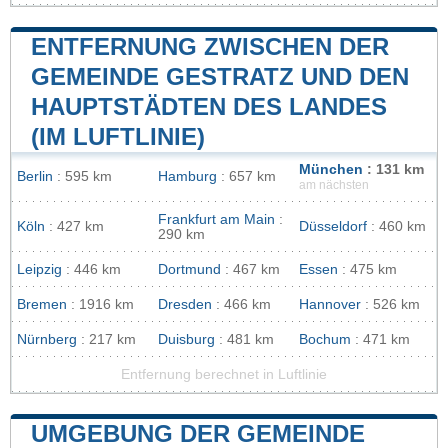
ENTFERNUNG ZWISCHEN DER
GEMEINDE GESTRATZ UND DEN
HAUPTSTÄDTEN DES LANDES
(IM LUFTLINIE)
München
: 131 km
Berlin
: 595 km
Hamburg
: 657 km
am nächsten
Frankfurt am Main
:
Köln
: 427 km
Düsseldorf
: 460 km
290 km
Leipzig
: 446 km
Dortmund
: 467 km
Essen
: 475 km
Bremen
: 1916 km
Dresden
: 466 km
Hannover
: 526 km
Nürnberg
: 217 km
Duisburg
: 481 km
Bochum
: 471 km
Entfernung berechnet in Luftlinie
UMGEBUNG DER GEMEINDE