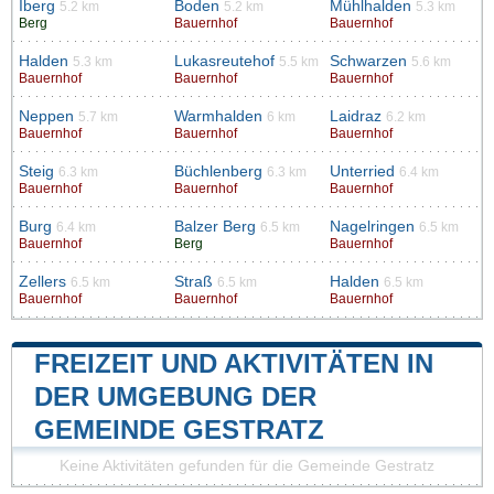
Iberg
Boden
Mühlhalden
5.2 km
5.2 km
5.3 km
Berg
Bauernhof
Bauernhof
Halden
Lukasreutehof
Schwarzen
5.3 km
5.5 km
5.6 km
Bauernhof
Bauernhof
Bauernhof
Neppen
Warmhalden
Laidraz
5.7 km
6 km
6.2 km
Bauernhof
Bauernhof
Bauernhof
Steig
Büchlenberg
Unterried
6.3 km
6.3 km
6.4 km
Bauernhof
Bauernhof
Bauernhof
Burg
Balzer Berg
Nagelringen
6.4 km
6.5 km
6.5 km
Bauernhof
Berg
Bauernhof
Zellers
Straß
Halden
6.5 km
6.5 km
6.5 km
Bauernhof
Bauernhof
Bauernhof
FREIZEIT UND AKTIVITÄTEN IN
DER UMGEBUNG DER
GEMEINDE GESTRATZ
Keine Aktivitäten gefunden für die Gemeinde Gestratz