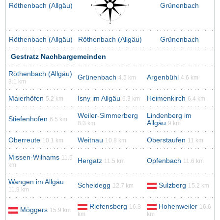
Röthenbach (Allgäu)
Grünenbach
Röthenbach (Allgäu)
Röthenbach (Allgäu)
Grünenbach
Gestratz Nachbargemeinden
Röthenbach (Allgäu)
Grünenbach
Argenbühl
4.5 km
4.6 km
3.1 km
Maierhöfen
Isny im Allgäu
Heimenkirch
5.2 km
6.3 km
6.4 km
Weiler-Simmerberg
Lindenberg im
Stiefenhofen
6.5 km
Allgäu
8.3 km
9 km
Oberreute
Weitnau
Oberstaufen
10.1 km
10.8 km
11 km
Missen-Wilhams
11.5
Hergatz
Opfenbach
11.5 km
11.6 km
km
Wangen im Allgäu
Scheidegg
Sulzberg
12.7 km
15.2 km
11.9 km
Riefensberg
Hohenweiler
16.3
16.6
Möggers
15.9 km
km
km