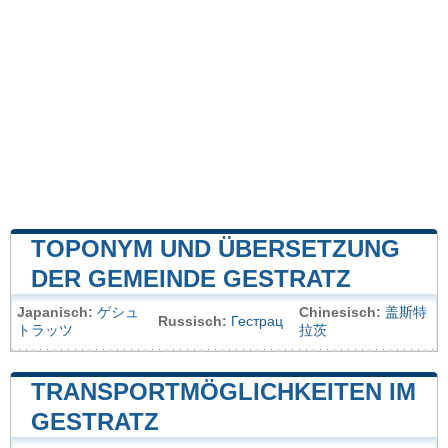
TOPONYM UND ÜBERSETZUNG
DER GEMEINDE GESTRATZ
Japanisch:
ゲシュ
Chinesisch:
盖斯特
Russisch:
Гестрац
トラッツ
拉茨
TRANSPORTMÖGLICHKEITEN IM
GESTRATZ