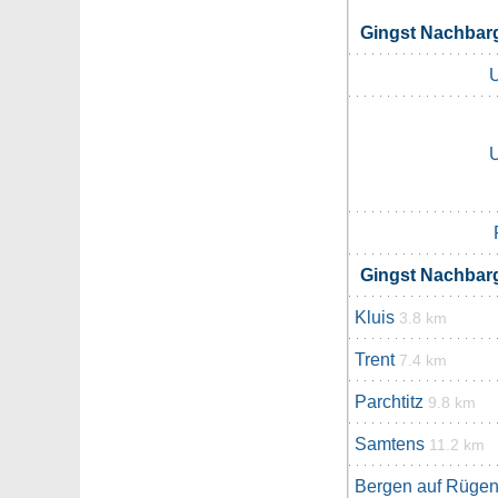
Gingst Nachba
Gingst Nachba
Kluis
3.8 km
Trent
7.4 km
Parchtitz
9.8 km
Samtens
11.2 km
Bergen auf Rüge