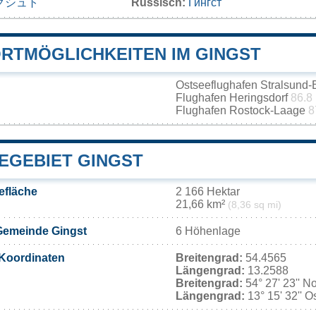
グシュト
Russisch:
Гингст
RTMÖGLICHKEITEN IM GINGST
Ostseeflughafen Stralsund-
Flughafen Heringsdorf
86.8
Flughafen Rostock-Laage
8
EGEBIET GINGST
efläche
2 166 Hektar
21,66 km²
(8,36 sq mi)
Gemeinde Gingst
6 Höhenlage
Koordinaten
Breitengrad:
54.4565
Längengrad:
13.2588
Breitengrad:
54° 27' 23'' N
Längengrad:
13° 15' 32'' O