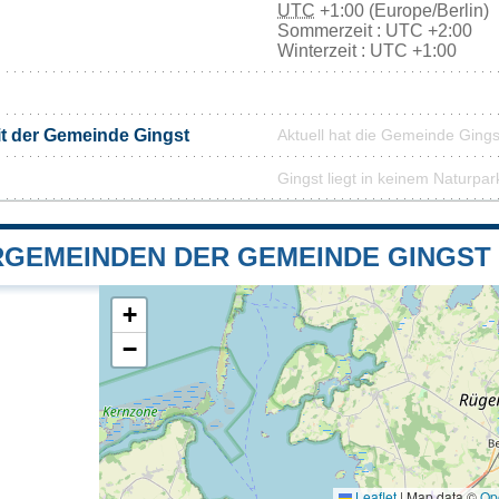
UTC
+1:00 (Europe/Berlin)
Sommerzeit : UTC +2:00
Winterzeit : UTC +1:00
it der Gemeinde Gingst
Aktuell hat die Gemeinde Ging
Gingst liegt in keinem Naturpar
GEMEINDEN DER GEMEINDE GINGST
+
−
Leaflet
|
Map data ©
Op