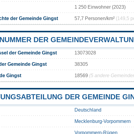
1 250 Einwohner (2023)
chte der Gemeinde Gingst
57,7 Personen/km²
(149,5 p
NUMMER DER GEMEINDEVERWALTUN
sel der Gemeinde Gingst
13073028
der Gemeinde Gingst
38305
de Gingst
18569
(5 andere Gemeinden 
UNGSABTEILUNG DER GEMEINDE GI
Deutschland
Mecklenburg-Vorpommern
Vorpommern-Rügen