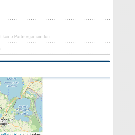
st keine Partnergemeinden
k
enStreetMap
contributors