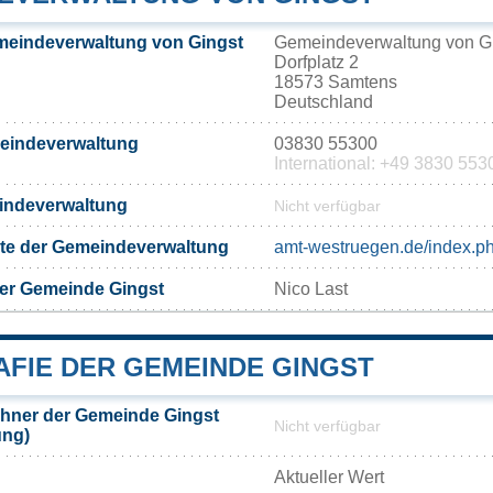
meindeverwaltung von Gingst
Gemeindeverwaltung von G
Dorfplatz 2
18573 Samtens
Deutschland
meindeverwaltung
03830 55300
International: +49 3830 553
eindeverwaltung
Nicht verfügbar
eite der Gemeindeverwaltung
amt-westruegen.de/index.p
der Gemeinde Gingst
Nico Last
FIE DER GEMEINDE GINGST
hner der Gemeinde Gingst
Nicht verfügbar
ung)
Aktueller Wert