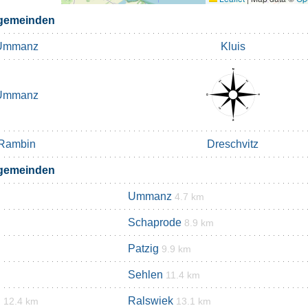
rgemeinden
Ummanz
Kluis
Ummanz
Rambin
Dreschvitz
rgemeinden
Ummanz
4.7 km
Schaprode
8.9 km
Patzig
9.9 km
Sehlen
11.4 km
n
Ralswiek
12.4 km
13.1 km