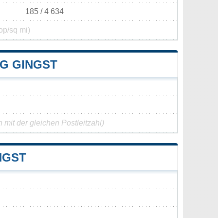
185 / 4 634
op/sq mi)
G GINGST
mit der gleichen Postleitzahl)
NGST