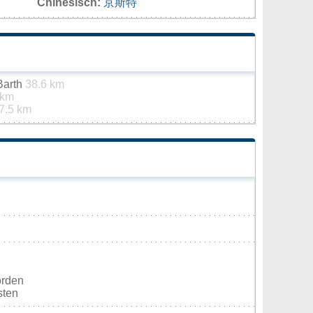
Chinesisch:
京斯特
Barth
38.6 km
 km
7.5 km
orden
sten