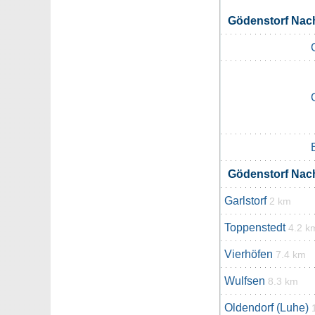
Gödenstorf Na
Gödenstorf Na
Garlstorf
2 km
Toppenstedt
4.2 k
Vierhöfen
7.4 km
Wulfsen
8.3 km
Oldendorf (Luhe)