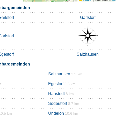
chbargemeinden
Garlstorf
Garlstorf
Garlstorf
Egestorf
Salzhausen
chbargemeinden
Salzhausen
2.9 km
Egestorf
m
5.6 km
Hanstedt
8 km
Soderstorf
8.7 km
Undeloh
10.5 km
10.6 km