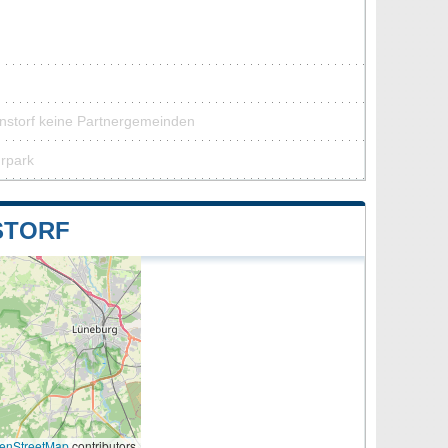
nstorf keine Partnergemeinden
urpark
STORF
enStreetMap
contributors