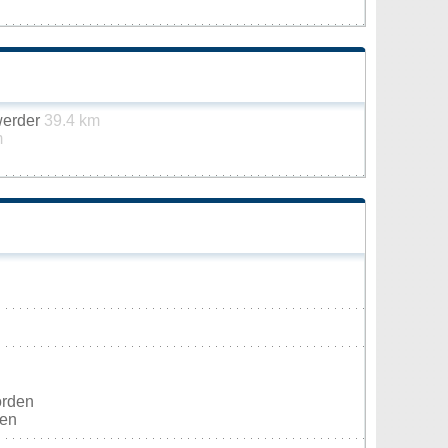
werder
39.4 km
m
orden
ten