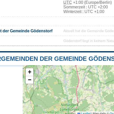
UTC
+1:00 (Europe/Berlin)
Sommerzeit : UTC +2:00
Winterzeit : UTC +1:00
it der Gemeinde Gödenstorf
Aktuell hat die Gemeinde Göde
Gödenstorf liegt in keinem Nat
GEMEINDEN DER GEMEINDE GÖDEN
+
−
Leaflet
|
Map data ©
Op