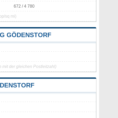
672 / 4 780
op/sq mi)
NG GÖDENSTORF
mit der gleichen Postleitzahl)
ÖDENSTORF