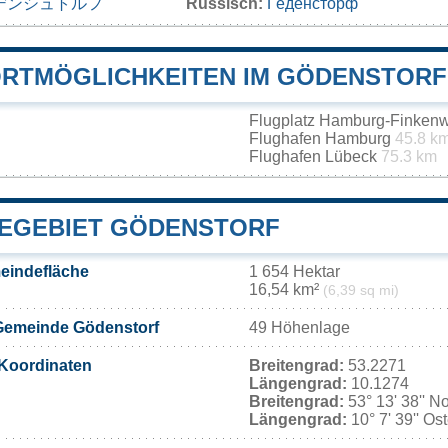
デンシュトルフ
Russisch:
Гёденсторф
RTMÖGLICHKEITEN IM GÖDENSTORF
Flugplatz Hamburg-Finken
Flughafen Hamburg
45.8 k
Flughafen Lübeck
75.3 km
EGEBIET GÖDENSTORF
eindefläche
1 654 Hektar
16,54 km²
(6,39 sq mi)
Gemeinde Gödenstorf
49 Höhenlage
Koordinaten
Breitengrad:
53.2271
Längengrad:
10.1274
Breitengrad:
53° 13' 38'' N
Längengrad:
10° 7' 39'' Os