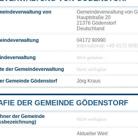
meindeverwaltung von
Gemeindeverwaltung von G
Hauptstraße 20
21376 Gödenstorf
Deutschland
meindeverwaltung
04172 90990
International: +49 4172 909
eindeverwaltung
Wird geladen...
eite der Gemeindeverwaltung
Nicht verfügbar
der Gemeinde Gödenstorf
Jörg Kraus
FIE DER GEMEINDE GÖDENSTORF
hner der Gemeinde
Nicht verfügbar
lksbezeichnung)
Aktueller Wert