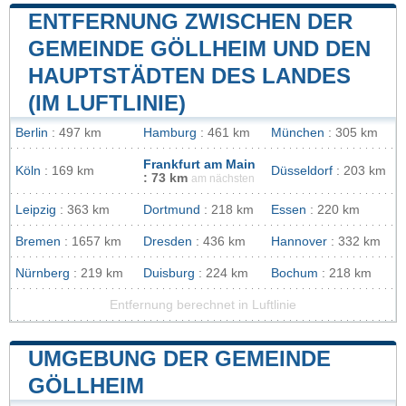
ENTFERNUNG ZWISCHEN DER
GEMEINDE GÖLLHEIM UND DEN
HAUPTSTÄDTEN DES LANDES
(IM LUFTLINIE)
Berlin
: 497 km
Hamburg
: 461 km
München
: 305 km
Frankfurt am Main
Köln
: 169 km
Düsseldorf
: 203 km
: 73 km
am nächsten
Leipzig
: 363 km
Dortmund
: 218 km
Essen
: 220 km
Bremen
: 1657 km
Dresden
: 436 km
Hannover
: 332 km
Nürnberg
: 219 km
Duisburg
: 224 km
Bochum
: 218 km
Entfernung berechnet in Luftlinie
UMGEBUNG DER GEMEINDE
GÖLLHEIM