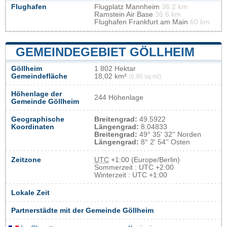
Flughafen
Flugplatz Mannheim
36.2 km
Ramstein Air Base
36.6 km
Flughafen Frankfurt am Main
60 km
GEMEINDEGEBIET GÖLLHEIM
Göllheim
1 802 Hektar
Gemeindefläche
18,02 km²
(6,96 sq mi)
Höhenlage der
244 Höhenlage
Gemeinde Göllheim
Geographische
Breitengrad:
49.5922
Koordinaten
Längengrad:
8.04833
Breitengrad:
49° 35' 32'' Norden
Längengrad:
8° 2' 54'' Osten
Zeitzone
UTC
+1:00 (Europe/Berlin)
Sommerzeit : UTC +2:00
Winterzeit : UTC +1:00
Lokale Zeit
Partnerstädte mit der Gemeinde Göllheim