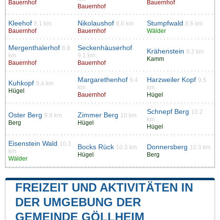
Bauernhof
Bauernhof
Bauernhof
Kleehof
Nikolaushof
Stumpfwald
8.1 km
8.6 km
8.6 km
Bauernhof
Bauernhof
Wälder
Mergenthalerhof
Seckenhäuserhof
8.8
Krähenstein
9.2 km
km
9.1 km
Kamm
Bauernhof
Bauernhof
Margarethenhof
Harzweiler Kopf
9.4
9.5
Kuhkopf
9.4 km
km
km
Hügel
Bauernhof
Hügel
Schnepf Berg
10.2
Oster Berg
Zimmer Berg
9.8 km
10 km
km
Berg
Hügel
Hügel
Eisenstein Wald
10.3
Bocks Rück
Donnersberg
10.3 km
10.3 km
km
Hügel
Berg
Wälder
FREIZEIT UND AKTIVITÄTEN IN
DER UMGEBUNG DER
GEMEINDE GÖLLHEIM