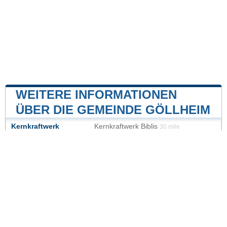
WEITERE INFORMATIONEN
ÜBER DIE GEMEINDE GÖLLHEIM
Kernkraftwerk
Kernkraftwerk Biblis
30 mile
Kernkraftwerk Philippsburg
47 mile
Unsere Website ist nicht mit einer Regierungsbehörde
des Landes verbunden oder wird von ihr gesponsert.
Wir sind ein unabhängiges Unternehmen, das sich der
Bereitstellung wertvoller Informationen für die Bürger
und Einwohner des Landes verschrieben hat.
Impressum
|