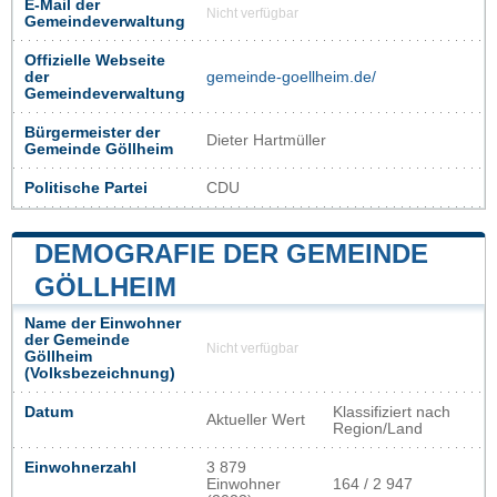
E-Mail der
Nicht verfügbar
Gemeindeverwaltung
Offizielle Webseite
der
gemeinde-goellheim.de/
Gemeindeverwaltung
Bürgermeister der
Dieter Hartmüller
Gemeinde Göllheim
Politische Partei
CDU
DEMOGRAFIE DER GEMEINDE
GÖLLHEIM
Name der Einwohner
der Gemeinde
Nicht verfügbar
Göllheim
(Volksbezeichnung)
Datum
Klassifiziert nach
Aktueller Wert
Region/Land
Einwohnerzahl
3 879
Einwohner
164 / 2 947