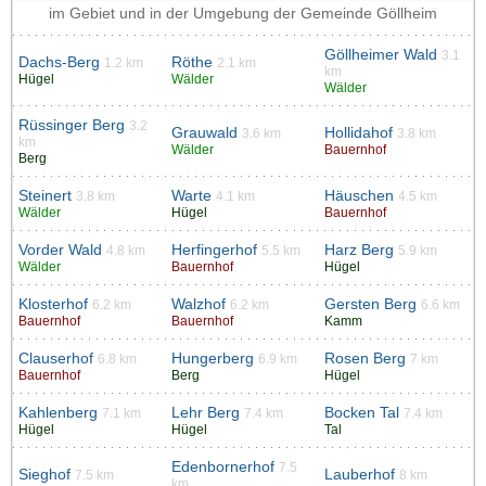
im Gebiet und in der Umgebung der Gemeinde Göllheim
Göllheimer Wald
3.1
Dachs-Berg
Röthe
1.2 km
2.1 km
km
Hügel
Wälder
Wälder
Rüssinger Berg
3.2
Grauwald
Hollidahof
3.6 km
3.8 km
km
Wälder
Bauernhof
Berg
Steinert
Warte
Häuschen
3.8 km
4.1 km
4.5 km
Wälder
Hügel
Bauernhof
Vorder Wald
Herfingerhof
Harz Berg
4.8 km
5.5 km
5.9 km
Wälder
Bauernhof
Hügel
Klosterhof
Walzhof
Gersten Berg
6.2 km
6.2 km
6.6 km
Bauernhof
Bauernhof
Kamm
Clauserhof
Hungerberg
Rosen Berg
6.8 km
6.9 km
7 km
Bauernhof
Berg
Hügel
Kahlenberg
Lehr Berg
Bocken Tal
7.1 km
7.4 km
7.4 km
Hügel
Hügel
Tal
Edenbornerhof
7.5
Sieghof
Lauberhof
7.5 km
8 km
km