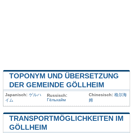
TOPONYM UND ÜBERSETZUNG
DER GEMEINDE GÖLLHEIM
Japanisch:
ゲルハ
Chinesisch:
格尔海
Russisch:
Гёльхайм
イム
姆
TRANSPORTMÖGLICHKEITEN IM
GÖLLHEIM