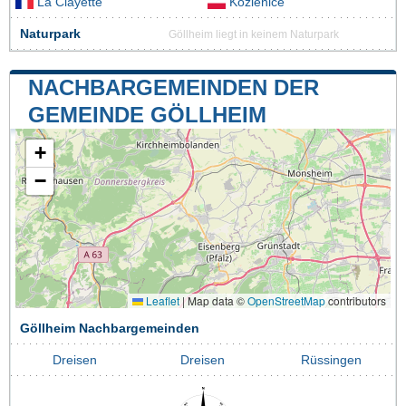
La Clayette
Kozienice
Naturpark
Göllheim liegt in keinem Naturpark
NACHBARGEMEINDEN DER
GEMEINDE GÖLLHEIM
+
−
Leaflet
|
Map data ©
OpenStreetMap
contributors
Göllheim Nachbargemeinden
Dreisen
Dreisen
Rüssingen