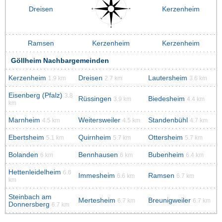
Dreisen
Kerzenheim
Ramsen
Kerzenheim
Kerzenheim
Göllheim Nachbargemeinden
Kerzenheim
Dreisen
Lautersheim
1.9 km
2.7 km
3.6 km
Eisenberg (Pfalz)
3.8
Rüssingen
Biedesheim
3.9 km
4.4 km
km
Marnheim
Weitersweiler
Standenbühl
4.5 km
4.5 km
4.7 km
Ebertsheim
Quirnheim
Ottersheim
5.1 km
5.7 km
5.7 km
Bolanden
Bennhausen
Bubenheim
6 km
6 km
6.4 km
Hettenleidelheim
6.6
Immesheim
Ramsen
6.6 km
6.7 km
km
Steinbach am
Mertesheim
Breunigweiler
6.7 km
6.7 km
Donnersberg
6.7 km