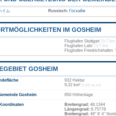
ハイム
Russisch:
Госхайм
RTMÖGLICHKEITEN IM GOSHEIM
Flughafen Stuttgart
70.7 km
Flughafen Lahr
73.7 km
Flughafen Friedrichshafen
7
EGEBIET GOSHEIM
ndefläche
932 Hektar
9,32 km²
(3,60 sq mi)
Gemeinde Gosheim
850 Höhenlage
Koordinaten
Breitengrad:
48.1344
Längengrad:
8.75778
Breitengrad:
48° 8' 4'' Nor