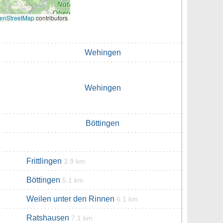
enStreetMap
contributors
Wehingen
Wehingen
Böttingen
Frittlingen
3.9 km
Böttingen
5.1 km
Weilen unter den Rinnen
6.1 km
Ratshausen
7.1 km