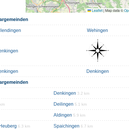
Leaflet
|
Map data ©
Op
argemeinden
lendingen
Wehingen
enkingen
enkingen
Denkingen
argemeinden
Denkingen
3.2 km
Deilingen
 km
5.1 km
Aldingen
5.9 km
Heuberg
Spaichingen
6.3 km
6.7 km