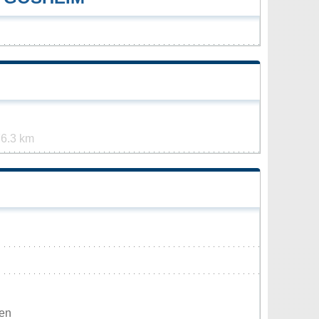
6.3 km
den