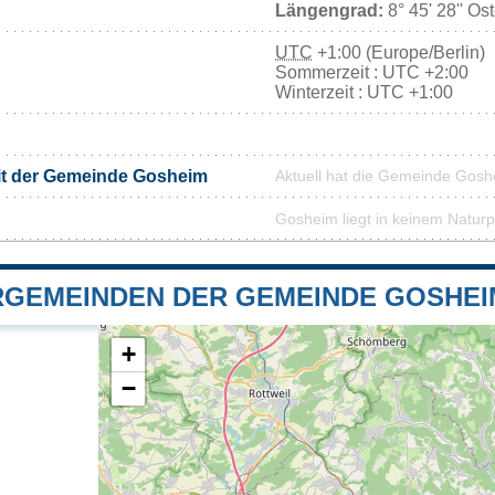
Längengrad:
8° 45' 28'' Os
UTC
+1:00 (Europe/Berlin)
Sommerzeit : UTC +2:00
Winterzeit : UTC +1:00
it der Gemeinde Gosheim
Aktuell hat die Gemeinde Gos
Gosheim liegt in keinem Natur
GEMEINDEN DER GEMEINDE GOSHEI
+
−