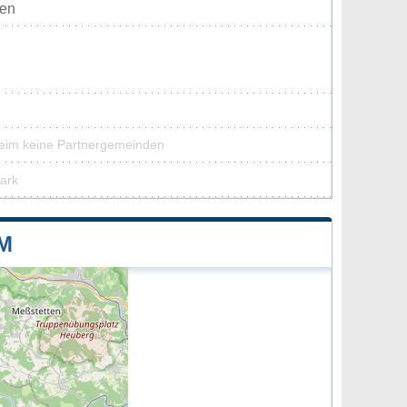
ten
heim keine Partnergemeinden
park
M