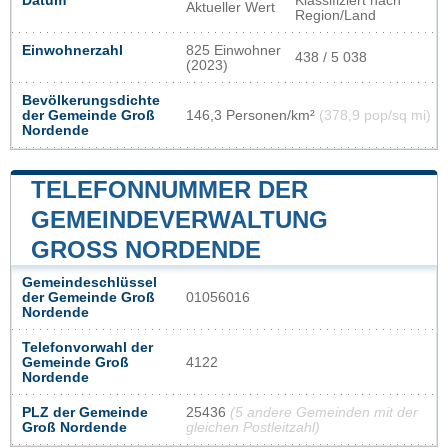
Datum
Klassifiziert nach
Aktueller Wert
Region/Land
Einwohnerzahl
825 Einwohner
438 / 5 038
(2023)
Bevölkerungsdichte
der Gemeinde Groß
146,3 Personen/km²
(378,9 pop/sq mi)
Nordende
TELEFONNUMMER DER
GEMEINDEVERWALTUNG
GROSS NORDENDE
Gemeindeschlüssel
der Gemeinde Groß
01056016
Nordende
Telefonvorwahl der
Gemeinde Groß
4122
Nordende
PLZ der Gemeinde
25436
(5 andere Gemeinden mit der
Groß Nordende
gleichen Postleitzahl)