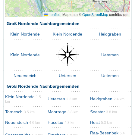
Leaflet
|
Map data ©
OpenStreetMap
contributors
Groß Nordende Nachbargemeinden
Klein Nordende
Klein Nordende
Heidgraben
Klein Nordende
Uetersen
Neuendeich
Uetersen
Uetersen
Groß Nordende Nachbargemeinden
Klein Nordende
1.5
Uetersen
Heidgraben
2.3 km
2.4 km
km
Tornesch
Moorrege
Seester
3.5 km
3.8 km
3.8 km
Neuendeich
Haselau
Heist
4.6 km
4.8 km
5.3 km
Raa-Besenbek
6.4