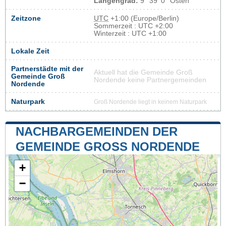
Längengrad:
9° 39' 0'' Osten
Zeitzone
UTC
+1:00 (Europe/Berlin)
Sommerzeit : UTC +2:00
Winterzeit : UTC +1:00
Lokale Zeit
Partnerstädte mit der
Aktuell hat die Gemeinde Groß
Gemeinde Groß
Nordende keine Partnergemeinden
Nordende
Naturpark
Groß Nordende liegt in keinem Naturpark
NACHBARGEMEINDEN DER
GEMEINDE GROSS NORDENDE
+
−