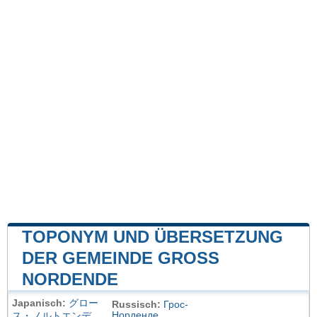
TOPONYM UND ÜBERSETZUNG
DER GEMEINDE GROSS N
ORDENDE
Japanisch:
グロー
Russisch:
Грос-
Норденде
ス・ノルトエンデ