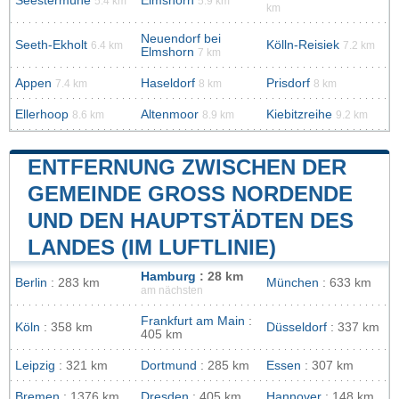
Seestermühe
Elmshorn
5.4 km
5.9 km
km
Neuendorf bei
Seeth-Ekholt
Kölln-Reisiek
6.4 km
7.2 km
Elmshorn
7 km
Appen
Haseldorf
Prisdorf
7.4 km
8 km
8 km
Ellerhoop
Altenmoor
Kiebitzreihe
8.6 km
8.9 km
9.2 km
ENTFERNUNG ZWISCHEN DER
GEMEINDE GROSS NORDENDE U
ND DEN HAUPTSTÄDTEN DES L
ANDES (IM LUFTLINIE)
Hamburg
: 28 km
Berlin
: 283 km
München
: 633 km
am nächsten
Frankfurt am Main
:
Köln
: 358 km
Düsseldorf
: 337 km
405 km
Leipzig
: 321 km
Dortmund
: 285 km
Essen
: 307 km
Bremen
: 1376 km
Dresden
: 405 km
Hannover
: 148 km