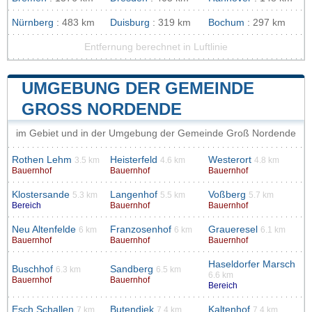
Nürnberg
: 483 km
Duisburg
: 319 km
Bochum
: 297 km
Entfernung berechnet in Luftlinie
UMGEBUNG DER GEMEINDE
GROSS NORDENDE
im Gebiet und in der Umgebung der Gemeinde Groß Nordende
Rothen Lehm
Heisterfeld
Westerort
3.5 km
4.6 km
4.8 km
Bauernhof
Bauernhof
Bauernhof
Klostersande
Langenhof
Voßberg
5.3 km
5.5 km
5.7 km
Bereich
Bauernhof
Bauernhof
Neu Altenfelde
Franzosenhof
Graueresel
6 km
6 km
6.1 km
Bauernhof
Bauernhof
Bauernhof
Haseldorfer Marsch
Buschhof
Sandberg
6.3 km
6.5 km
6.6 km
Bauernhof
Bauernhof
Bereich
Esch Schallen
Butendiek
Kaltenhof
7 km
7.4 km
7.4 km