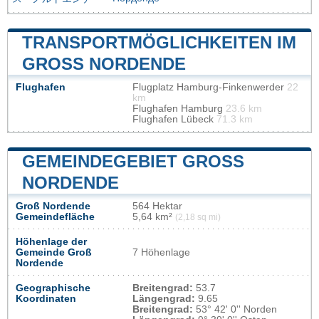
TRANSPORTMÖGLICHKEITEN IM
GROSS NORDENDE
Flughafen
Flugplatz Hamburg-Finkenwerder
22
km
Flughafen Hamburg
23.6 km
Flughafen Lübeck
71.3 km
GEMEINDEGEBIET GROSS N
ORDENDE
Groß Nordende
564 Hektar
Gemeindefläche
5,64 km²
(2,18 sq mi)
Höhenlage der
Gemeinde Groß
7 Höhenlage
Nordende
Geographische
Breitengrad:
53.7
Koordinaten
Längengrad:
9.65
Breitengrad:
53° 42' 0'' Norden