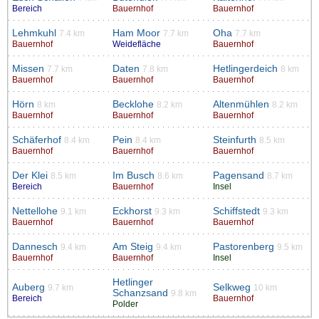
Bereich
Bauernhof
Bauernhof
Lehmkuhl
Ham Moor
Oha
7.4 km
7.7 km
7.7 km
Bauernhof
Weidefläche
Bauernhof
Missen
Daten
Hetlingerdeich
7.7 km
7.8 km
8 km
Bauernhof
Bauernhof
Bauernhof
Hörn
Becklohe
Altenmühlen
8 km
8.2 km
8.2 km
Bauernhof
Bauernhof
Bauernhof
Schäferhof
Pein
Steinfurth
8.4 km
8.4 km
8.5 km
Bauernhof
Bauernhof
Bauernhof
Der Klei
Im Busch
Pagensand
8.5 km
8.6 km
8.7 km
Bereich
Bauernhof
Insel
Nettellohe
Eckhorst
Schiffstedt
9.1 km
9.3 km
9.3 km
Bauernhof
Bauernhof
Bauernhof
Dannesch
Am Steig
Pastorenberg
9.4 km
9.4 km
9.5 km
Bauernhof
Bauernhof
Insel
Hetlinger
Auberg
Selkweg
9.7 km
10 km
Schanzsand
9.8 km
Bereich
Bauernhof
Polder