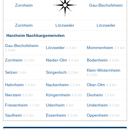
Zornheim
Gau-Bischofsheim
Zornheim
Lörzweiler
Lörzweiler
Harxheim Nachbargemeinden
Gau-Bischofsheim
Lörzweiler
Mommenheim
2.3 km
2.5 km
1.3 km
Zornheim
Nieder-Olm
Bodenheim
3.3 km
4.4 km
4.4 km
Klein-Winternheim
Selzen
Sörgenloch
5 km
5.2 km
5.2 km
Hahnheim
Nackenheim
Ober-Olm
5.4 km
5.5 km
6.4 km
Nierstein
Köngernheim
Dexheim
6.6 km
6.8 km
7.5 km
Friesenheim
Udenheim
Undenheim
7.7 km
8 km
8.2 km
Saulheim
Essenheim
Oppenheim
8.3 km
8.3 km
8.8 km