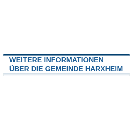
WEITERE INFORMATIONEN
ÜBER DIE GEMEINDE HARXHEIM
Kernkraftwerk
Kernkraftwerk Biblis
24 mile
Unsere Website ist nicht mit einer Regierungsbehörde
des Landes verbunden oder wird von ihr gesponsert.
Wir sind ein unabhängiges Unternehmen, das sich der
Bereitstellung wertvoller Informationen für die Bürger
und Einwohner des Landes verschrieben hat.
Impressum
|