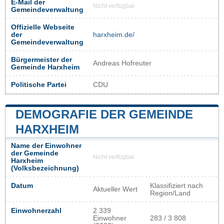
E-Mail der
Nicht verfügbar
Gemeindeverwaltung
Offizielle Webseite
der
harxheim.de/
Gemeindeverwaltung
Bürgermeister der
Andreas Hofreuter
Gemeinde Harxheim
Politische Partei
CDU
DEMOGRAFIE DER GEMEINDE
HARXHEIM
Name der Einwohner
der Gemeinde
Nicht verfügbar
Harxheim
(Volksbezeichnung)
Datum
Klassifiziert nach
Aktueller Wert
Region/Land
Einwohnerzahl
2 339
Einwohner
283 / 3 808