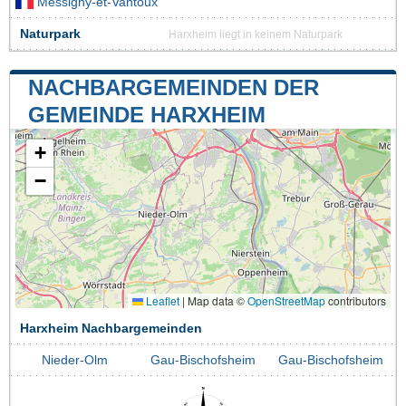
Messigny-et-Vantoux
Naturpark
Harxheim liegt in keinem Naturpark
NACHBARGEMEINDEN DER
GEMEINDE HARXHEIM
+
−
Leaflet
|
Map data ©
OpenStreetMap
contributors
Harxheim Nachbargemeinden
Nieder-Olm
Gau-Bischofsheim
Gau-Bischofsheim