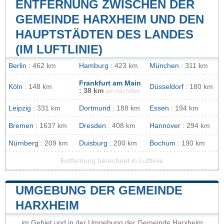
ENTFERNUNG ZWISCHEN DER
GEMEINDE HARXHEIM UND DEN
HAUPTSTÄDTEN DES LANDES
(IM LUFTLINIE)
Berlin
: 462 km
Hamburg
: 423 km
München
: 311 km
Frankfurt am Main
Köln
: 148 km
Düsseldorf
: 180 km
: 38 km
am nächsten
Leipzig
: 331 km
Dortmund
: 188 km
Essen
: 194 km
Bremen
: 1637 km
Dresden
: 408 km
Hannover
: 294 km
Nürnberg
: 209 km
Duisburg
: 200 km
Bochum
: 190 km
Entfernung berechnet in Luftlinie
UMGEBUNG DER GEMEINDE
HARXHEIM
im Gebiet und in der Umgebung der Gemeinde Harxheim