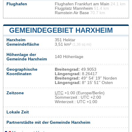
Flughafen
Flughafen Frankfurt am Main
24.1 km
Flugplatz Mannheim
51.4 km
Ramstein Air Base
70.7 km
GEMEINDEGEBIET HARXHEIM
Harxheim
351 Hektar
Gemeindefläche
3,51 km²
(1,36 sq mi)
Höhenlage der
140 Höhenlage
Gemeinde Harxheim
Geographische
Breitengrad:
49.9053
Koordinaten
Längengrad:
8.26417
Breitengrad:
49° 54' 19'' Norden
Längengrad:
8° 15' 51'' Osten
Zeitzone
UTC
+1:00 (Europe/Berlin)
Sommerzeit : UTC +2:00
Winterzeit : UTC +1:00
Lokale Zeit
Partnerstädte mit der Gemeinde Harxheim