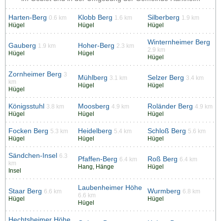
Harten-Berg
Klobb Berg
Silberberg
0.6 km
1.6 km
1.9 km
Hügel
Hügel
Hügel
Winternheimer Berg
Gauberg
Hoher-Berg
1.9 km
2.3 km
2.9 km
Hügel
Hügel
Hügel
Zornheimer Berg
3
Mühlberg
Selzer Berg
3.1 km
3.4 km
km
Hügel
Hügel
Hügel
Königsstuhl
Moosberg
Roländer Berg
3.8 km
4.9 km
4.9 km
Hügel
Hügel
Hügel
Focken Berg
Heidelberg
Schloß Berg
5.3 km
5.4 km
5.6 km
Hügel
Hügel
Hügel
Sändchen-Insel
6.3
Pfaffen-Berg
Roß Berg
6.4 km
6.4 km
km
Hang, Hänge
Hügel
Insel
Laubenheimer Höhe
Staar Berg
Wurmberg
6.6 km
6.8 km
6.6 km
Hügel
Hügel
Hügel
Hechtsheimer Höhe