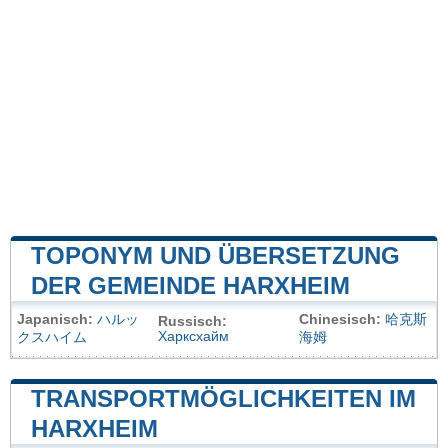
TOPONYM UND ÜBERSETZUNG
DER GEMEINDE HARXHEIM
Japanisch:
ハルッ
Chinesisch:
哈克斯
Russisch:
Харксхайм
クスハイム
海姆
TRANSPORTMÖGLICHKEITEN IM
HARXHEIM