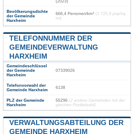
(2023)
Bevölkerungsdichte
666,4 Personen/km²
(1 725,9 pop/sq
der Gemeinde
mi)
Harxheim
TELEFONNUMMER DER
GEMEINDEVERWALTUNG
HARXHEIM
Gemeindeschlüssel
der Gemeinde
07339026
Harxheim
Telefonvorwahl der
6138
Gemeinde Harxheim
PLZ der Gemeinde
55296
(2 andere Gemeinden mit der
Harxheim
gleichen Postleitzahl)
VERWALTUNGSABTEILUNG DER
GEMEINDE HARXHEIM