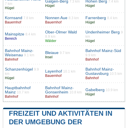
Galgen-Berg
Hohen Berg
7.3 km
7.4 km
7 km
Hügel
Hügel
Hügel
Kornsand
Nonnen Aue
Farrenberg
7.8 km
8.3 km
8.4 km
Bauernhof
Bauernhof
Hügel
Ober-Olmer Wald
Undenheimer Berg
9
Mainspitze
8.4 km
8.9 km
km
Bereich
Wälder
Hügel
Bahnhof Mainz-
Bahnhof Mainz-Süd
Bleiaue
9.7 km
Weisenau
9.1 km
9.9 km
Insel
Bahnhof
Bahnhof
Schanzenhügel
Bahnhof Mainz-
9.9
Layenhof
10.1 km
Gustavsburg
km
10.5 km
Bauernhof
Hügel
Bahnhof
Hauptbahnhof
Bahnhof Mainz-
Gabelberg
10.9 km
Mainz
Gonsenheim
10.7 km
10.8 km
Hügel
Bahnhof
Bahnhof
FREIZEIT UND AKTIVITÄTEN IN
DER UMGEBUNG DER