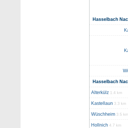
Hasselbach Na
K
K
W
Hasselbach Na
Alterkülz
1.4 km
Kastellaun
3.3 km
Wüschheim
3.5 k
Hollnich
4.7 km