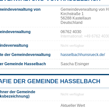
meindeverwaltung von
Gemeindeverwaltung von H
Kirchstraße 1
56288 Kastellaun
Deutschland
meindeverwaltung
06762 4030
International: +49 6762 403
eindeverwaltung
Nicht verfügbar
eite der Gemeindeverwaltung
hasselbachhunsrueck.de/
der Gemeinde Hasselbach
Sascha Eisinger
FIE DER GEMEINDE HASSELBACH
hner der Gemeinde
Nicht verfügbar
lksbezeichnung)
Aktueller Wert