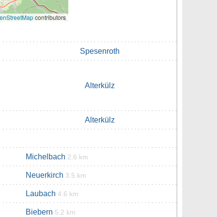
enStreetMap
contributors
Spesenroth
Alterkülz
Alterkülz
Michelbach
2.6 km
Neuerkirch
3.5 km
Laubach
4.6 km
Biebern
5.2 km