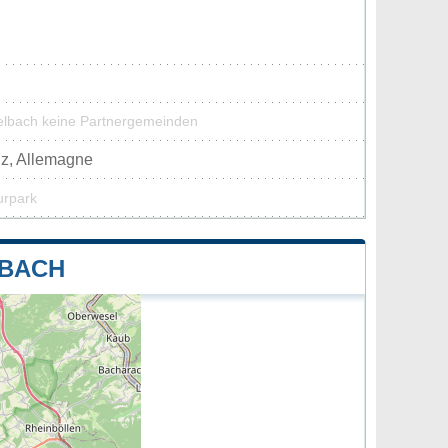
elbach keine Partnergemeinden
lz, Allemagne
urpark
LBACH