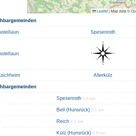
Leaflet
|
Map data ©
Op
chbargemeinden
astellaun
Spesenroth
astellaun
üschheim
Alterkülz
chbargemeinden
Spesenroth
1.4 km
Bell (Hunsrück)
3.5 km
Reich
m
4.1 km
Külz (Hunsrück)
4.8 km