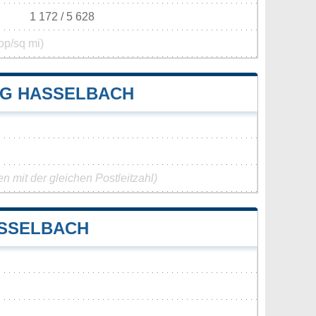
1 172 / 5 628
op/sq mi)
G HASSELBACH
 mit der gleichen Postleitzahl)
ASSELBACH