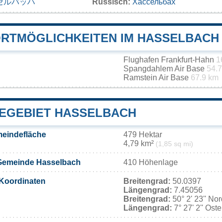
セルバッハ
Russisch:
Хассельбах
RTMÖGLICHKEITEN IM HASSELBACH
Flughafen Frankfurt-Hahn
1
Spangdahlem Air Base
54.
Ramstein Air Base
67.9 km
EGEBIET HASSELBACH
eindefläche
479 Hektar
4,79 km²
(1,85 sq mi)
Gemeinde Hasselbach
410 Höhenlage
Koordinaten
Breitengrad:
50.0397
Längengrad:
7.45056
Breitengrad:
50° 2' 23'' No
Längengrad:
7° 27' 2'' Ost