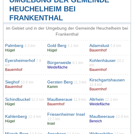
HEUCHELHEIM BEI
FRANKENTHAL
im Gebiet und in der Umgebung der Gemeinde Heuchelheim bei
Frankenthal
Palmberg
Gold Berg
Adamslust
4.3 km
5.1 km
5.8 km
Hügel
Hügel
Bauernhof
Eyersheimerhof
Kohlenhäuser
7.8
10.2
Bürgerweide
8.1 km
km
km
Weidefläche
Bauernhof
Bauernhof
Kirschgartshausen
Sieghof
Gersten Berg
10.6 km
11.3 km
11.4 km
Bauernhof
Kamm
Bauernhof
Schindbuckel
Maulbeeraue
Altrhein
11.5 km
11.9 km
12.1 km
Hügel
Bauernhof
Weidefläche
Friesenheimer Insel
Kahlenberg
Maulbeeraue
12.4 km
12.8 km
12.7 km
Hügel
Bereich
Insel
Münch-Berg
Annaberg
Waltershöhe
12.8 km
12.9 km
13 km