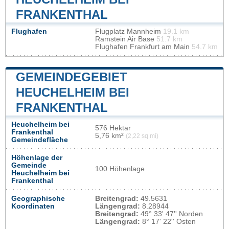
FRANKENTHAL
Flughafen
Flugplatz Mannheim
19.1 km
Ramstein Air Base
51.7 km
Flughafen Frankfurt am Main
54.7 km
GEMEINDEGEBIET
HEUCHELHEIM BEI
FRANKENTHAL
Heuchelheim bei
576 Hektar
Frankenthal
5,76 km²
(2,22 sq mi)
Gemeindefläche
Höhenlage der
Gemeinde
100 Höhenlage
Heuchelheim bei
Frankenthal
Geographische
Breitengrad:
49.5631
Koordinaten
Längengrad:
8.28944
Breitengrad:
49° 33' 47'' Norden
Längengrad:
8° 17' 22'' Osten