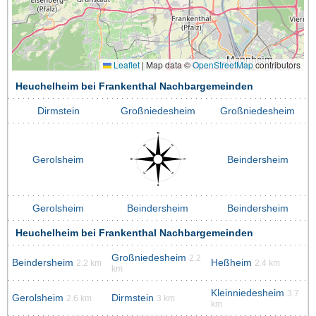
Leaflet
|
Map data ©
OpenStreetMap
contributors
Heuchelheim bei Frankenthal Nachbargemeinden
Dirmstein
Großniedesheim
Großniedesheim
Gerolsheim
Beindersheim
Gerolsheim
Beindersheim
Beindersheim
Heuchelheim bei Frankenthal Nachbargemeinden
Großniedesheim
2.2
Beindersheim
Heßheim
2.2 km
2.4 km
km
Kleinniedesheim
3.7
Gerolsheim
Dirmstein
2.6 km
3 km
km