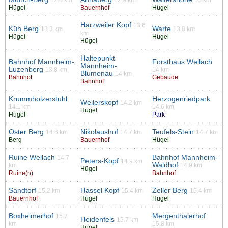
Hügel
Bauernhof
Hügel
Harzweiler Kopf
13.6
Küh Berg
Warte
13.3 km
13.8 km
km
Hügel
Hügel
Hügel
Haltepunkt
Bahnhof Mannheim-
Forsthaus Weilach
Mannheim-
Luzenberg
13.8 km
14 km
Blumenau
14 km
Bahnhof
Gebäude
Bahnhof
Krummholzerstuhl
Herzogenriedpark
Weilerskopf
14.2 km
14.1 km
14.6 km
Hügel
Hügel
Park
Oster Berg
Nikolaushof
Teufels-Stein
14.6 km
14.7 km
14.7 km
Berg
Bauernhof
Hügel
Ruine Weilach
Bahnhof Mannheim-
14.7
Peters-Kopf
14.9 km
Waldhof
km
14.9 km
Hügel
Ruine(n)
Bahnhof
Sandtorf
Hassel Kopf
Zeller Berg
15.2 km
15.4 km
15.4 km
Bauernhof
Hügel
Hügel
Boxheimerhof
Mergenthalerhof
15.7
Heidenfels
15.7 km
km
15.8 km
Hügel