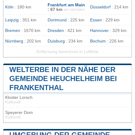
Frankfurt am Main
Köln
: 180 km
Düsseldorf
: 214 km
: 67 km
am nächsten
Leipzig
: 351 km
Dortmund
: 225 km
Essen
: 229 km
Bremen
: 1670 km
Dresden
: 421 km
Hannover
: 329 km
Nürnberg
: 202 km
Duisburg
: 234 km
Bochum
: 226 km
Entfernung berechnet in Luftlinie
WELTERBE IN DER NÄHE DER
GEMEINDE HEUCHELHEIM BEI
FRANKENTHAL
Kloster Lorsch
Kulturell
Speyerer Dom
Kulturell
UMGEBUNG DER GEMEINDE