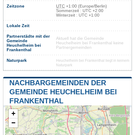
Zeitzone
UTC
+1:00 (Europe/Berlin)
Sommerzeit : UTC +2:00
Winterzeit : UTC +1:00
Lokale Zeit
Partnerstädte mit der
Aktuell hat die Gemeinde
Gemeinde
Heuchelheim bei Frankenthal keine
Heuchelheim bei
Partnergemeinden
Frankenthal
Naturpark
Heuchelheim bei Frankenthal liegt in keinem
Naturpark
NACHBARGEMEINDEN DER
GEMEINDE HEUCHELHEIM BEI
FRANKENTHAL
+
−