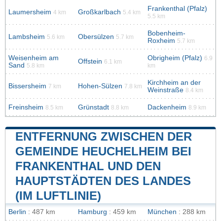
Frankenthal (Pfalz)
Laumersheim
Großkarlbach
4 km
5.4 km
5.5 km
Bobenheim-
Lambsheim
Obersülzen
5.6 km
5.7 km
Roxheim
5.7 km
Weisenheim am
Obrigheim (Pfalz)
6.9
Offstein
6.1 km
Sand
5.8 km
km
Kirchheim an der
Bissersheim
Hohen-Sülzen
7 km
7.8 km
Weinstraße
8.4 km
Freinsheim
Grünstadt
Dackenheim
8.5 km
8.8 km
8.9 km
ENTFERNUNG ZWISCHEN DER
GEMEINDE HEUCHELHEIM BEI
FRANKENTHAL UND DEN
HAUPTSTÄDTEN DES LANDES
(IM LUFTLINIE)
Berlin
: 487 km
Hamburg
: 459 km
München
: 288 km