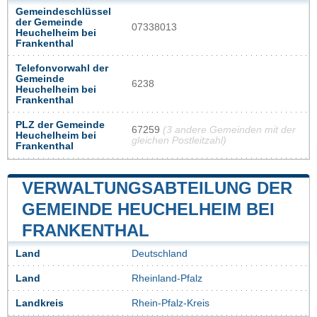
Gemeindeschlüssel
der Gemeinde
07338013
Heuchelheim bei
Frankenthal
Telefonvorwahl der
Gemeinde
6238
Heuchelheim bei
Frankenthal
PLZ der Gemeinde
67259
(3 andere Gemeinden mit der
Heuchelheim bei
gleichen Postleitzahl)
Frankenthal
VERWALTUNGSABTEILUNG DER
GEMEINDE HEUCHELHEIM BEI
FRANKENTHAL
Land
Deutschland
Land
Rheinland-Pfalz
Landkreis
Rhein-Pfalz-Kreis