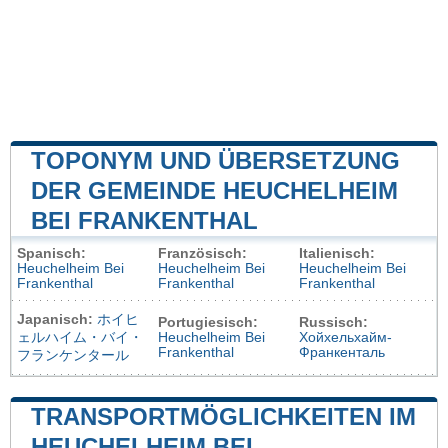
TOPONYM UND ÜBERSETZUNG
DER GEMEINDE HEUCHELHEIM
BEI FRANKENTHAL
Spanisch:
Französisch:
Italienisch:
Heuchelheim Bei
Heuchelheim Bei
Heuchelheim Bei
Frankenthal
Frankenthal
Frankenthal
Japanisch:
ホイヒ
Portugiesisch:
Russisch:
ェルハイム・バイ・
Heuchelheim Bei
Хойхельхайм-
Frankenthal
Франкенталь
フランケンタール
TRANSPORTMÖGLICHKEITEN IM
HEUCHELHEIM BEI