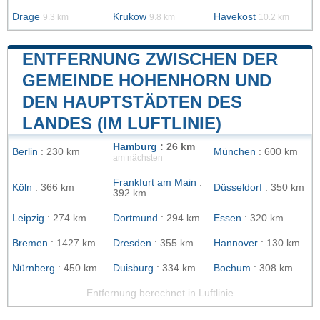
Drage
Krukow
Havekost
9.3 km
9.8 km
10.2 km
ENTFERNUNG ZWISCHEN DER
GEMEINDE HOHENHORN UND
DEN HAUPTSTÄDTEN DES
LANDES (IM LUFTLINIE)
Hamburg
: 26 km
Berlin
: 230 km
München
: 600 km
am nächsten
Frankfurt am Main
:
Köln
: 366 km
Düsseldorf
: 350 km
392 km
Leipzig
: 274 km
Dortmund
: 294 km
Essen
: 320 km
Bremen
: 1427 km
Dresden
: 355 km
Hannover
: 130 km
Nürnberg
: 450 km
Duisburg
: 334 km
Bochum
: 308 km
Entfernung berechnet in Luftlinie