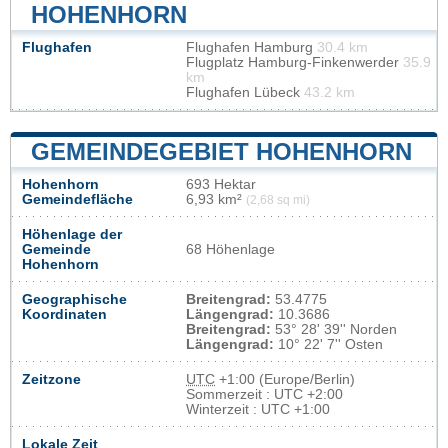
HOHENHORN
Flughafen
Flughafen Hamburg
30.4 km
Flugplatz Hamburg-Finkenwerder
35.9
km
Flughafen Lübeck
43.2 km
GEMEINDEGEBIET HOHENHORN
Hohenhorn
693 Hektar
Gemeindefläche
6,93 km²
(2,68 sq mi)
Höhenlage der
Gemeinde
68 Höhenlage
Hohenhorn
Geographische
Breitengrad:
53.4775
Koordinaten
Längengrad:
10.3686
Breitengrad:
53° 28' 39'' Norden
Längengrad:
10° 22' 7'' Osten
Zeitzone
UTC
+1:00 (Europe/Berlin)
Sommerzeit : UTC +2:00
Winterzeit : UTC +1:00
Lokale Zeit