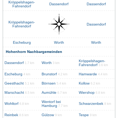
Kröppelshagen-
Dassendorf
Dassendorf
Fahrendorf
Kröppelshagen-
Dassendorf
Fahrendorf
Escheburg
Worth
Worth
Hohenhorn Nachbargemeinden
Kröppelshagen-
Dassendorf
Worth
1.7 km
3 km
Fahrendorf
3.6 km
Escheburg
Brunstorf
Hamwarde
4 km
4.2 km
4.4 km
Geesthacht
Börnsen
Kollow
5.1 km
5.4 km
6.2 km
Marschacht
Aumühle
Wiershop
6.5 km
6.7 km
6.8 km
Wentorf bei
Wohltorf
Schwarzenbek
6.8 km
8 km
Hamburg
7.7 km
Reinbek
Gülzow
Tespe
8.6 km
9 km
9 km