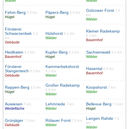
Wälder
Wälder
Gülzower Forst
5.9
Fehm-Berg
Päpers-Berg
5.9 km
5.9 km
km
Hügel
Hügel
Wälder
Försterei
Kleiner Radekamp
Schwarzenbek
Hülshorst
5.9
6.1 km
6.1 km
km
Wälder
Bauernhof
Gebäude
Heidkaten
Kupfer-Berg
Sachsenwald
6.2 km
6.2 km
6.2 km
Bauernhof
Hügel
Wälder
Försterei
Kammerbekshorst
Hasental
6.4 km
Stangenteich
6.3 km
6.3 km
Bauernhof
Gebäude
Wälder
Großer Radekamp
Rappen-Berg
Koopshorst
6.5 km
7 km
6.9 km
Hügel
Wälder
Wälder
Auwiesen
Lehmriede
Bellevue Berg
7 km
7 km
7.1 km
Weidefläche
Wälder
Hügel
Langen Rahde
7.6
Grünjäger
Rülauer Forst
7.5 km
7.6 km
km
Gebäude
Wälder
Wälder