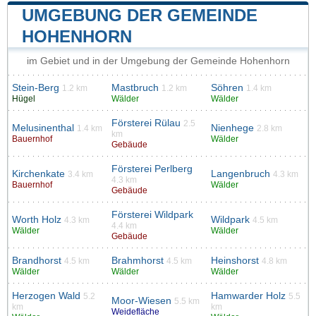
UMGEBUNG DER GEMEINDE
HOHENHORN
im Gebiet und in der Umgebung der Gemeinde Hohenhorn
Stein-Berg
Mastbruch
Söhren
1.2 km
1.2 km
1.4 km
Hügel
Wälder
Wälder
Försterei Rülau
2.5
Melusinenthal
Nienhege
1.4 km
2.8 km
km
Bauernhof
Wälder
Gebäude
Försterei Perlberg
Kirchenkate
Langenbruch
3.4 km
4.3 km
4.3 km
Bauernhof
Wälder
Gebäude
Försterei Wildpark
Worth Holz
Wildpark
4.3 km
4.5 km
4.4 km
Wälder
Wälder
Gebäude
Brandhorst
Brahmhorst
Heinshorst
4.5 km
4.5 km
4.8 km
Wälder
Wälder
Wälder
Herzogen Wald
Hamwarder Holz
5.2
5.5
Moor-Wiesen
5.5 km
km
km
Weidefläche