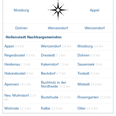
Moisburg
Appel
Dohren
Wenzendorf
Wenzendorf
Hollenstedt Nachbargemeinden
Appel
Wenzendorf
Moisburg
3.6 km
3.8 km
4.4 km
Regesbostel
Drestedt
Dohren
4.8 km
5.1 km
6.9 km
Heidenau
Kakenstorf
Sauensiek
7.2 km
7.3 km
8 km
Halvesbostel
Beckdorf
Tostedt
8 km
8.7 km
9.4 km
Buchholz in der
Apensen
Wistedt
10.2 km
10.9 km
Nordheide
10.6 km
Neu Wulmstorf
11.9
Buxtehude
Rosengarten
12.3 km
12.3 km
km
Wohnste
Kalbe
Otter
12.3 km
13.6 km
14.2 km