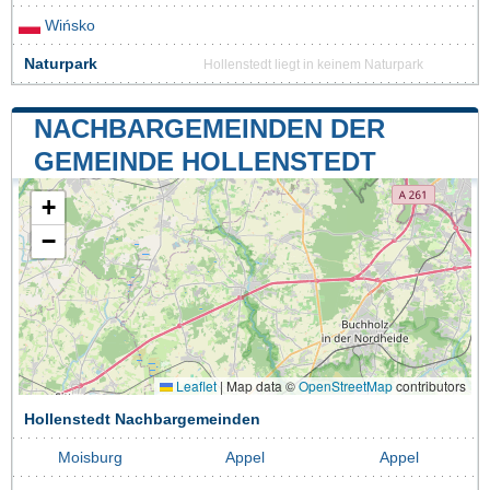
Wińsko
Naturpark
Hollenstedt liegt in keinem Naturpark
NACHBARGEMEINDEN DER
GEMEINDE HOLLENSTEDT
+
−
Leaflet
|
Map data ©
OpenStreetMap
contributors
Hollenstedt Nachbargemeinden
Moisburg
Appel
Appel