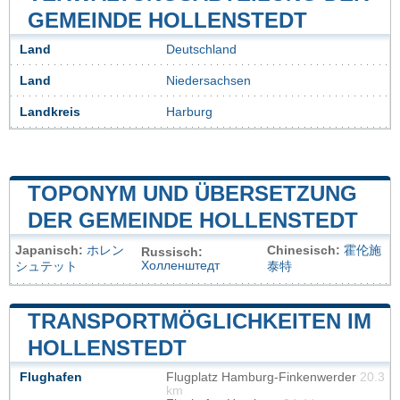
GEMEINDE HOLLENSTEDT
Land
Deutschland
Land
Niedersachsen
Landkreis
Harburg
TOPONYM UND ÜBERSETZUNG
DER GEMEINDE HOLLENSTEDT
Japanisch:
ホレン
Chinesisch:
霍伦施
Russisch:
Холленштедт
シュテット
泰特
TRANSPORTMÖGLICHKEITEN IM
HOLLENSTEDT
Flughafen
Flugplatz Hamburg-Finkenwerder
20.3
km