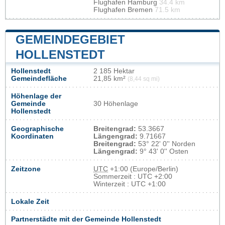
Flughafen Hamburg
34.4 km
Flughafen Bremen
71.5 km
GEMEINDEGEBIET
HOLLENSTEDT
Hollenstedt
2 185 Hektar
Gemeindefläche
21,85 km²
(8,44 sq mi)
Höhenlage der
Gemeinde
30 Höhenlage
Hollenstedt
Geographische
Breitengrad:
53.3667
Koordinaten
Längengrad:
9.71667
Breitengrad:
53° 22' 0'' Norden
Längengrad:
9° 43' 0'' Osten
Zeitzone
UTC
+1:00 (Europe/Berlin)
Sommerzeit : UTC +2:00
Winterzeit : UTC +1:00
Lokale Zeit
Partnerstädte mit der Gemeinde Hollenstedt