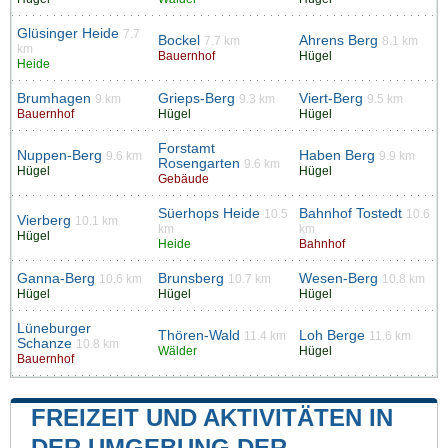
Glüsinger Heide
7.7
Bockel
Ahrens Berg
7.7 km
8.1 km
km
Bauernhof
Hügel
Heide
Brumhagen
Grieps-Berg
Viert-Berg
9 km
9.3 km
9.5 km
Bauernhof
Hügel
Hügel
Forstamt
Nuppen-Berg
Haben Berg
9.6 km
9.9 km
Rosengarten
9.6 km
Hügel
Hügel
Gebäude
Süerhops Heide
Bahnhof Tostedt
10.5
10.6
Vierberg
10.1 km
km
km
Hügel
Heide
Bahnhof
Ganna-Berg
Brunsberg
Wesen-Berg
10.6 km
10.7 km
10.8 km
Hügel
Hügel
Hügel
Lüneburger
Thören-Wald
Loh Berge
11.4 km
11.6 km
Schanze
10.8 km
Wälder
Hügel
Bauernhof
FREIZEIT UND AKTIVITÄTEN IN
DER UMGEBUNG DER