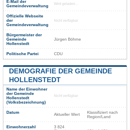
E-Mail der
Wird geladen...
Gemeindeverwaltung
Offizielle Webseite
der
Nicht verfügbar
Gemeindeverwaltung
Bürgermeister der
Gemeinde
Jürgen Böhme
Hollenstedt
Politische Partei
CDU
DEMOGRAFIE DER GEMEINDE
HOLLENSTEDT
Name der Einwohner
der Gemeinde
Nicht verfügbar
Hollenstedt
(Volksbezeichnung)
Datum
Klassifiziert nach
Aktueller Wert
Region/Land
Einwohnerzahl
3 824