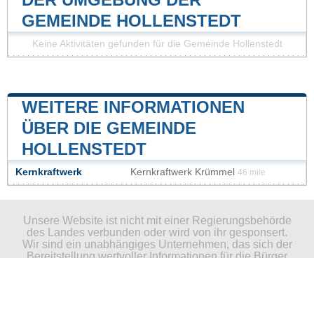
GEMEINDE HOLLENSTEDT
Keine Aktivitäten gefunden für die Gemeinde Hollenstedt
WEITERE INFORMATIONEN
ÜBER DIE GEMEINDE
HOLLENSTEDT
Kernkraftwerk
Kernkraftwerk Krümmel
46 mile
Unsere Website ist nicht mit einer Regierungsbehörde
des Landes verbunden oder wird von ihr gesponsert.
Wir sind ein unabhängiges Unternehmen, das sich der
Bereitstellung wertvoller Informationen für die Bürger
und Einwohner des Landes verschrieben hat.
Impressum
|
Daten aktualisieren
|
Kontakt
|
Städte und Ortschaften