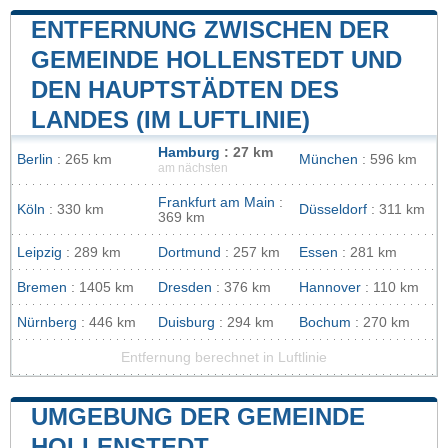
ENTFERNUNG ZWISCHEN DER
GEMEINDE HOLLENSTEDT UND
DEN HAUPTSTÄDTEN DES
LANDES (IM LUFTLINIE)
Hamburg
: 27 km
Berlin
: 265 km
München
: 596 km
am nächsten
Frankfurt am Main
:
Köln
: 330 km
Düsseldorf
: 311 km
369 km
Leipzig
: 289 km
Dortmund
: 257 km
Essen
: 281 km
Bremen
: 1405 km
Dresden
: 376 km
Hannover
: 110 km
Nürnberg
: 446 km
Duisburg
: 294 km
Bochum
: 270 km
Entfernung berechnet in Luftlinie
UMGEBUNG DER GEMEINDE
HOLLENSTEDT