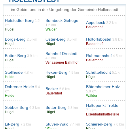
im Gebiet und in der Umgebung der Gemeinde Hollenstedt
Hofstedter Berg
Bumbeck Gehege
1.2
Appelbeck
2.2 km
km
1.6 km
Bauernhof
Hügel
Wälder
Borgs-Berg
Oster-Berg
Holtorfsbostel
2.5 km
3.5 km
3.8 km
Hügel
Hügel
Bauernhof
Bahnhof Drestedt
Butter-Berg
Ruhmannshof
3.9 km
4.5 km
4.3 km
Hügel
Bauernhof
Verlassener Bahnhof
Stellheide
Hexen-Berg
Schüttelhöcht
4.8 km
4.9 km
5.1 km
Heide
Hügel
Hügel
Dohrener Heide
Bötersheimer Holz
5.4
Becker
5.8 km
km
5.9 km
Bauernhof
Heide
Wälder
Haltepunkt Trelde
Sebber-Berg
Butter-Berg
6.3 km
6.3 km
7.1 km
Hügel
Hügel
Eisenbahnhaltestelle
Lit-Berg
Stuven-Wald
Schieren-Berg
7.2 km
7.4 km
7.6 km
Hügel
Wälder
Hügel