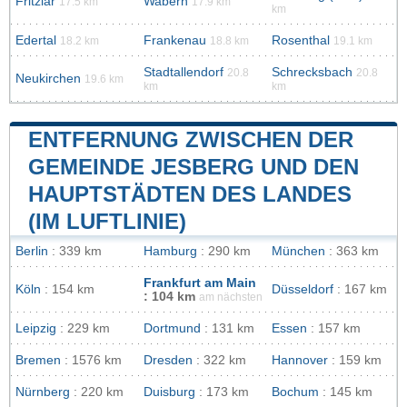
Fritzlar
Wabern
17.5 km
17.9 km
km
Edertal
Frankenau
Rosenthal
18.2 km
18.8 km
19.1 km
Stadtallendorf
Schrecksbach
20.8
20.8
Neukirchen
19.6 km
km
km
ENTFERNUNG ZWISCHEN DER
GEMEINDE JESBERG UND DEN
HAUPTSTÄDTEN DES LANDES
(IM LUFTLINIE)
Berlin
: 339 km
Hamburg
: 290 km
München
: 363 km
Frankfurt am Main
Köln
: 154 km
Düsseldorf
: 167 km
: 104 km
am nächsten
Leipzig
: 229 km
Dortmund
: 131 km
Essen
: 157 km
Bremen
: 1576 km
Dresden
: 322 km
Hannover
: 159 km
Nürnberg
: 220 km
Duisburg
: 173 km
Bochum
: 145 km