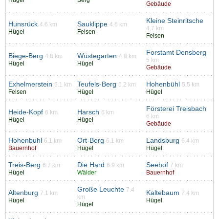
Hügel
Berg
Gebäude
Kleine Steinritsche
Hunsrück
Sauklippe
4.6 km
4.6 km
4.7 km
Hügel
Felsen
Felsen
Forstamt Densberg
Biege-Berg
Wüstegarten
4.8 km
4.8 km
5 km
Hügel
Hügel
Gebäude
Exhelmerstein
Teufels-Berg
Hohenbühl
5.1 km
5.2 km
5.5 km
Felsen
Hügel
Hügel
Försterei Treisbach
Heide-Kopf
Harsch
6 km
6 km
6 km
Hügel
Hügel
Gebäude
Hohenbuhl
Ort-Berg
Landsburg
6.1 km
6.1 km
6.4 km
Bauernhof
Hügel
Hügel
Treis-Berg
Die Hard
Seehof
6.7 km
6.9 km
7 km
Hügel
Wälder
Bauernhof
Große Leuchte
7.4
Altenburg
Kaltebaum
7.1 km
7.4 km
km
Hügel
Hügel
Hügel