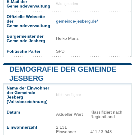
E-Mail der
Wird geladen...
Gemeindeverwaltung
Offizielle Webseite
der
gemeinde-jesberg.de/
Gemeindeverwaltung
Bürgermeister der
Heiko Manz
Gemeinde Jesberg
Politische Partei
SPD
DEMOGRAFIE DER GEMEINDE
JESBERG
Name der Einwohner
der Gemeinde
Nicht verfügbar
Jesberg
(Volksbezeichnung)
Datum
Klassifiziert nach
Aktueller Wert
Region/Land
Einwohnerzahl
2 131
Einwohner
411 / 3 943