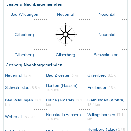
Jesberg Nachbargemeinden
Bad Wildungen
Neuental
Neuental
Gilserberg
Neuental
Gilserberg
Gilserberg
Schwalmstadt
Jesberg Nachbargemeinden
Neuental
Bad Zwesten
Gilserberg
4.7 km
6 km
8.1 km
Borken (Hessen)
Schwalmstadt
Frielendorf
8.8 km
13 km
10.9 km
Bad Wildungen
Haina (Kloster)
Gemünden (Wohra)
13.2
13.2
km
km
13.4 km
Neustadt (Hessen)
Willingshausen
17.1
Wohratal
16.7 km
16.9 km
km
Homberg (Efze)
17.9