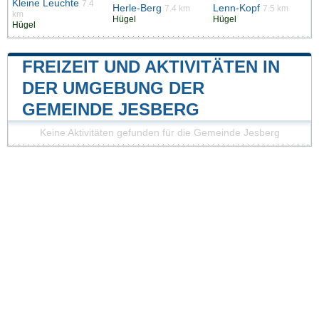
Kleine Leuchte
7.4
Herle-Berg
Lenn-Kopf
7.4 km
7.5 km
km
Hügel
Hügel
Hügel
FREIZEIT UND AKTIVITÄTEN IN
DER UMGEBUNG DER
GEMEINDE JESBERG
Keine Aktivitäten gefunden für die Gemeinde Jesberg