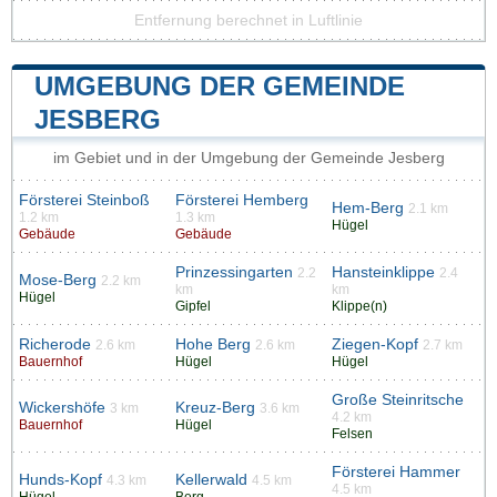
Entfernung berechnet in Luftlinie
UMGEBUNG DER GEMEINDE
JESBERG
im Gebiet und in der Umgebung der Gemeinde Jesberg
Försterei Steinboß
Försterei Hemberg
Hem-Berg
2.1 km
1.2 km
1.3 km
Hügel
Gebäude
Gebäude
Prinzessingarten
Hansteinklippe
2.2
2.4
Mose-Berg
2.2 km
km
km
Hügel
Gipfel
Klippe(n)
Richerode
Hohe Berg
Ziegen-Kopf
2.6 km
2.6 km
2.7 km
Bauernhof
Hügel
Hügel
Große Steinritsche
Wickershöfe
Kreuz-Berg
3 km
3.6 km
4.2 km
Bauernhof
Hügel
Felsen
Försterei Hammer
Hunds-Kopf
Kellerwald
4.3 km
4.5 km
4.5 km