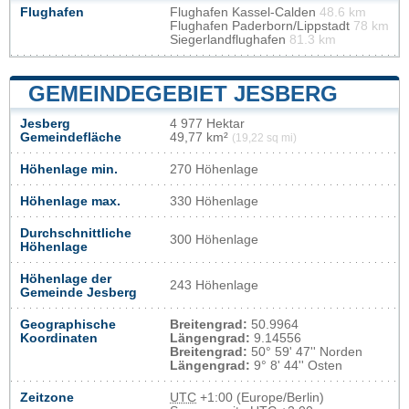
Flughafen
Flughafen Kassel-Calden
48.6 km
Flughafen Paderborn/Lippstadt
78 km
Siegerlandflughafen
81.3 km
GEMEINDEGEBIET JESBERG
Jesberg
4 977 Hektar
Gemeindefläche
49,77 km²
(19,22 sq mi)
Höhenlage min.
270 Höhenlage
Höhenlage max.
330 Höhenlage
Durchschnittliche
300 Höhenlage
Höhenlage
Höhenlage der
243 Höhenlage
Gemeinde Jesberg
Geographische
Breitengrad:
50.9964
Koordinaten
Längengrad:
9.14556
Breitengrad:
50° 59' 47'' Norden
Längengrad:
9° 8' 44'' Osten
Zeitzone
UTC
+1:00 (Europe/Berlin)