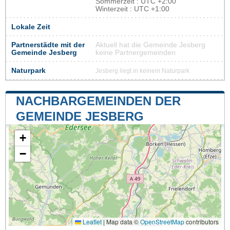
Sommerzeit : UTC +2:00
Winterzeit : UTC +1:00
Lokale Zeit
Partnerstädte mit der
Aktuell hat die Gemeinde Jesberg
Gemeinde Jesberg
keine Partnergemeinden
Naturpark
Jesberg liegt in keinem Naturpark
NACHBARGEMEINDEN DER
GEMEINDE JESBERG
+
−
Leaflet
|
Map data ©
OpenStreetMap
contributors