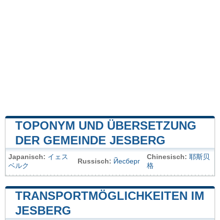
TOPONYM UND ÜBERSETZUNG
DER GEMEINDE JESBERG
Japanisch:
イェス
Chinesisch:
耶斯贝
Russisch:
Йесберг
ベルク
格
TRANSPORTMÖGLICHKEITEN IM
JESBERG